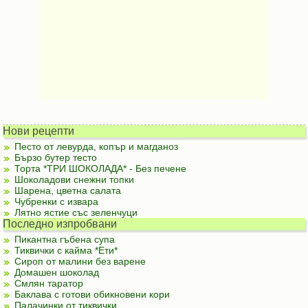
Нови рецепти
Песто от левурда, копър и магданоз
Бързо бутер тесто
Торта *ТРИ ШОКОЛАДА* - Без печене
Шоколадови снежни топки
Шарена, цветна салата
Чубренки с извара
Лятно ястие със зеленчуци
Последно изпробвани
Пикантна гъбена супа
Тиквички с кайма *Ети*
Сироп от малини без варене
Домашен шоколад
Смлян таратор
Баклава с готови обикновени кори
Палачинки от тиквички