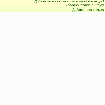
Добави първа снимка и участвай в конкурс!
(подробностите - тук)
Добави нова снимка