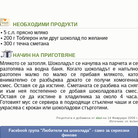
НЕОБХОДИМИ ПРОДУКТИ
• 5 с.л. прясно мляко
• 200 г Тоблерон или друг шоколад по желание
• 300 г течна сметана
НАЧИН НА ПРИГОТВЯНЕ
Млякото се затопля. Шоколадът се начупва на парчета и се
разтопява на водна баня. Когато шоколадът е напълно
разтопен малко по малко се прибавя млякото, като
внимателно се разбърква докато се получи хомогенна
смес. Оставя се да изстине. Сметаната се разбива на сняг
и към нея постепенно се добавя шоколадовата смес.
Оставя се да изстине в хладилника за около 4 часа.
Готовият мус се сервира в подходящи стъклени чаши и се
украсява с крокан или шоколадови стърготини.
Рецептата е добавена от
slavi
на 14 Февруари 2009 г.
Източник: сп. lecker
Facebook група "Любители на шоколада" - само за сериозни
фенове