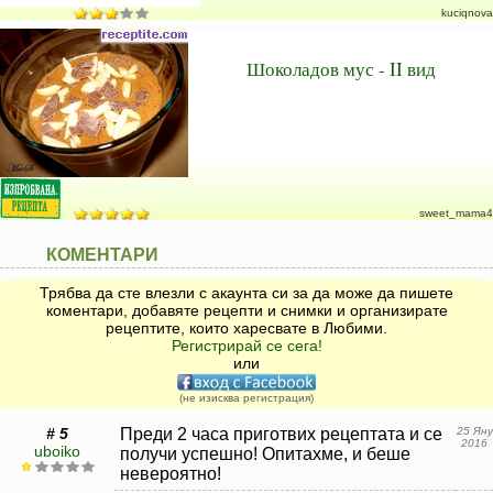
kuciqnova
Шоколадов мус - II вид
sweet_mama4
КОМЕНТАРИ
Трябва да сте влезли с акаунта си за да може да пишете
коментари, добавяте рецепти и снимки и организирате
рецептите, които харесвате в Любими.
Регистрирай се сега!
или
(не изисква регистрация)
# 5
Преди 2 часа приготвих рецептата и се
25 Яну
2016
uboiko
получи успешно! Опитахме, и беше
невероятно!