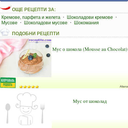
ОЩЕ РЕЦЕПТИ ЗА:
Кремове, парфета и желета
⋅
Шоколадови кремове
⋅
Мусове
⋅
Шоколадови мусове
⋅
Шокомания
ПОДОБНИ РЕЦЕПТИ
Мус о шокола (Mousse au Chocolat)
Aliana
Мус от шоколад