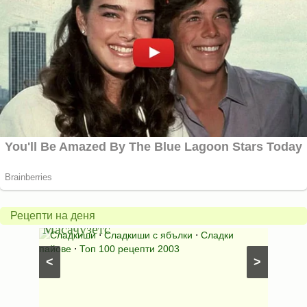
Американски
ябълков
Соден
пай
питка
от
на
Рецепти на деня
Масачузетс
мама
⋅
Сладкиши
⋅
Сладкиши с ябълки
⋅
Сладки
Соден
лени
пайове
⋅
Топ 100 рецепти 2003
питки (б
<
>