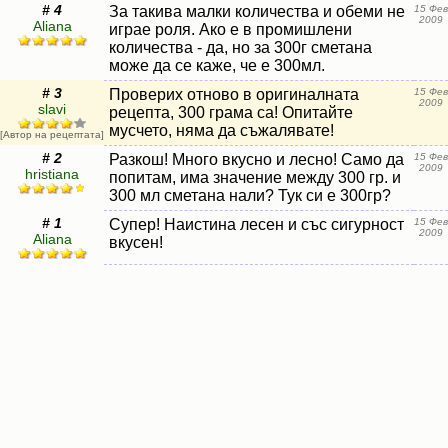
# 4
За такива малки количества и обеми не
15 Фев
2009
Aliana
играе роля. Ако е в промишлени
количества - да, но за 300г сметана
може да се каже, че е 300мл.
# 3
Проверих отново в оригиналната
15 Фев
2009
slavi
рецепта, 300 грама са! Опитайте
мусчето, няма да съжалявате!
[Автор на рецептата]
# 2
Разкош! Много вкусно и лесно! Само да
15 Фев
2009
hristiana
попитам, има значение между 300 гр. и
300 мл сметана нали? Тук си е 300гр?
# 1
Супер! Наистина лесен и със сигурност
15 Фев
2009
Aliana
вкусен!