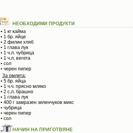
НЕОБХОДИМИ ПРОДУКТИ
• 1 кг кайма
• 1 бр. яйце
• 2 филии хляб
• 1 глава лук
• 1 ч.л. чубрица
• 1 ч.л. вегета
• сол
• черен пипер
За омлета:
• 5 бр. яйца
• 1 ч.ч. прясно мляко
• 2 с.л. брашно
• 1 глава лук
• 400 г замразен зеленчуков микс
• чубрица
• черен пипер
• сол
НАЧИН НА ПРИГОТВЯНЕ