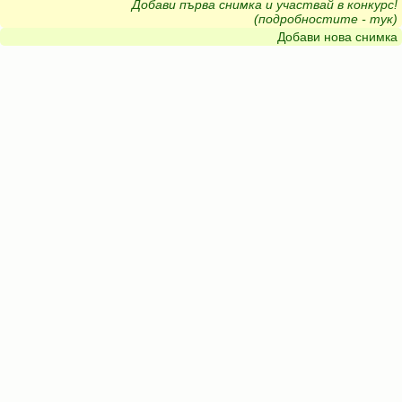
Добави първа снимка и участвай в конкурс!
(подробностите - тук)
Добави нова снимка