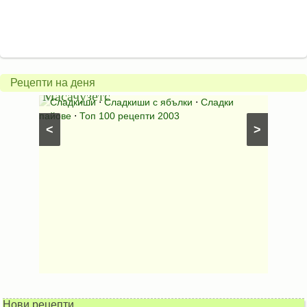
Американски
ябълков
Соден
пай
питка
от
на
Рецепти на деня
Масачузетс
мама
⋅
Сладкиши
⋅
Сладкиши с ябълки
⋅
Сладки
Соден
лени
пайове
⋅
Топ 100 рецепти 2003
питки (б
<
>
Нови рецепти