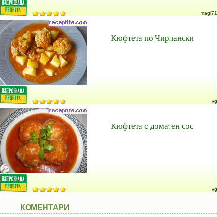
magi71
Кюфтета по Чирпански
vg
Кюфтета с доматен сос
vg
КОМЕНТАРИ