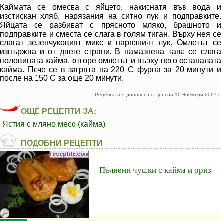
Каймата се омесва с яйцето, накиснатя във вода и
изстискан хляб, нарязания на ситно лук и подправките.
Яйцата се разбиват с прясното мляко, брашното и
подправките и сместа се слага в голям тиган. Върху нея се
слагат зеленчуковият микс и нарязният лук. Омлетът се
изпържва и от двете страни. В намазнена тава се слага
половината кайма, отгоре омлетът и върху него останалата
кайма. Пече се в загрята на 220 С фурна за 20 минути и
после на 150 С за още 20 минути.
Рецептата е добавена от
jeni
на 10 Ноември 2007 г.
ОЩЕ РЕЦЕПТИ ЗА:
Ястия с мляно месо (кайма)
ПОДОБНИ РЕЦЕПТИ
Пълнени чушки с кайма и ориз