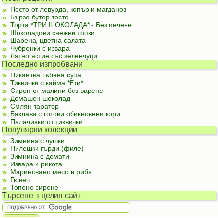
Песто от левурда, копър и магданоз
Бързо бутер тесто
Торта *ТРИ ШОКОЛАДА* - Без печене
Шоколадови снежни топки
Шарена, цветна салата
Чубренки с извара
Лятно ястие със зеленчуци
Последно изпробвани
Пикантна гъбена супа
Тиквички с кайма *Ети*
Сироп от малини без варене
Домашен шоколад
Смлян таратор
Баклава с готови обикновени кори
Палачинки от тиквички
Популярни колекции
Зимнина с чушки
Пилешки гърди (филе)
Зимнина с домати
Извара и рикота
Мариновано месо и риба
Гювеч
Топено сирене
Търсене в целия сайт