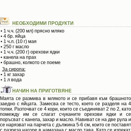
НЕОБХОДИМИ ПРОДУКТИ
• 1 ч.ч. (200 мл) прясно мляко
• 4 бр. яйца
• 1 ч.л. (10 г) мая
• 250 г масло
• 1 ч.ч. (200 г) орехови ядки
• канела на прах
• брашно, колкото се поеме
За сиропа:
• 1 кг захар
• 1 л вода
НАЧИН НА ПРИГОТВЯНЕ
Маята се размива в млякото и се прибавя към брашното
заедно с яйцата. Замесва се тесто, което се разделя на 4
топки. Разточват се 4 кори, които се съединяват 2 по 2, като
помежду им се слагат счуканите орехови ядки и се
поръсват с канела, захар и масло. Навиват се на две рула и
се нарязват на парчета с дължина 5-6 см, които се поставят
с разреза нагоре в намазана с масло тава. Като се изпекат,