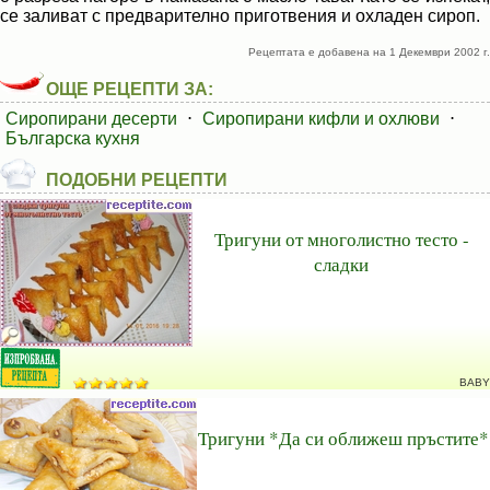
се заливат с предварително приготвения и охладен сироп.
Рецептата е добавена на 1 Декември 2002 г.
ОЩЕ РЕЦЕПТИ ЗА:
Сиропирани десерти
⋅
Сиропирани кифли и охлюви
⋅
Българска кухня
ПОДОБНИ РЕЦЕПТИ
Тригуни от многолистно тесто -
сладки
BABY
Тригуни *Да си оближеш пръстите*