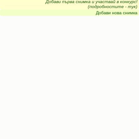
Добави първа снимка и участвай в конкурс!
(подробностите - тук)
Добави нова снимка