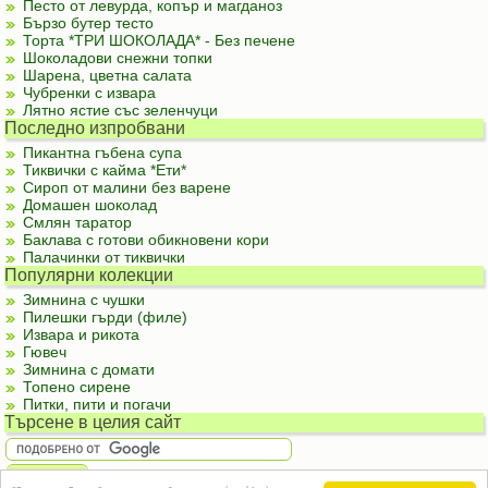
Песто от левурда, копър и магданоз
Бързо бутер тесто
Торта *ТРИ ШОКОЛАДА* - Без печене
Шоколадови снежни топки
Шарена, цветна салата
Чубренки с извара
Лятно ястие със зеленчуци
Последно изпробвани
Пикантна гъбена супа
Тиквички с кайма *Ети*
Сироп от малини без варене
Домашен шоколад
Смлян таратор
Баклава с готови обикновени кори
Палачинки от тиквички
Популярни колекции
Зимнина с чушки
Пилешки гърди (филе)
Извара и рикота
Гювеч
Зимнина с домати
Топено сирене
Питки, пити и погачи
Търсене в целия сайт