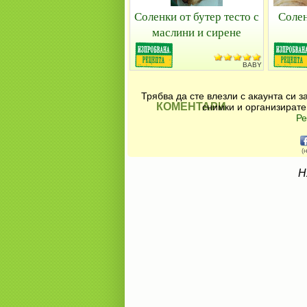
Соленки от бутер тесто с
Солен
маслини и сирене
BABY
Трябва да сте влезли с акаунта си 
КОМЕНТАРИ
снимки и организирате
Ре
(
Н