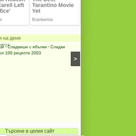
ански
в
Содената
питка
на
и на деня
зетс
мама
ши
⋅
Сладкиши с ябълки
⋅
Сладки
Содена питка
⋅
Питки, пи
оп 100 рецепти 2003
питки (без плънка)
⋅
Топ 10
>
Търсене в целия сайт