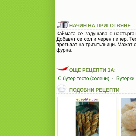
НАЧИН НА ПРИГОТВЯНЕ
Каймата се задушава с настърган
Добавят се сол и черен пипер. Те
прегъват на триъгълници. Мажат се
фурна.
ОЩЕ РЕЦЕПТИ ЗА:
С бутер тесто (солени)
⋅
Бутерки 
ПОДОБНИ РЕЦЕПТИ