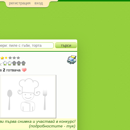
регистрация
вход
:
а
2
готвача
ви първа снимка и участвай в конкурс!
(подробностите - тук)