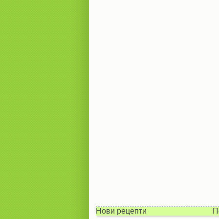
Нови рецепти
П