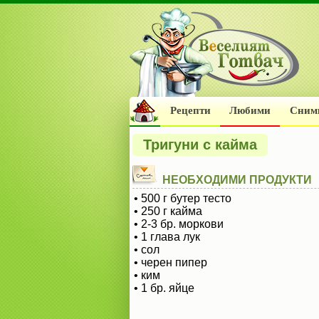
Рецепти
Любими
Сним
Тригуни с кайма
НЕОБХОДИМИ ПРОДУКТИ
• 500 г бутер тесто
• 250 г кайма
• 2-3 бр. моркови
• 1 глава лук
• сол
• черен пипер
• ким
• 1 бр. яйце