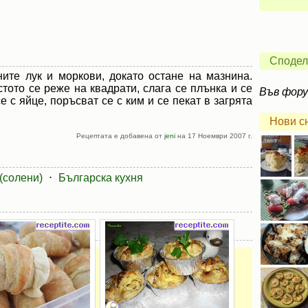
Сподел
ите лук и моркови, докато остане на мазнина.
стото се реже на квадрати, слага се плънка и се
Във фор
 с яйце, поръсват се с ким и се пекат в загрята
Нови с
Рецептата е добавена от
jeni
на 17 Ноември 2007 г.
(солени)
⋅
Българска кухня