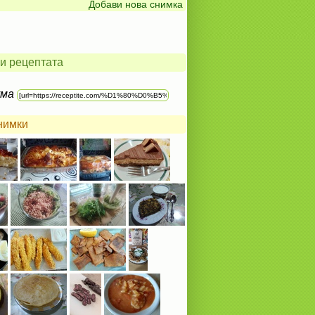
Добави нова снимка
и рецептата
ума
нимки