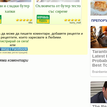
и и сладки бутер
Охлювчета от бутер тесто
хапки
със сирене
tillia
karry_mall
за да може да пишете коментари, добавяте рецепти и
 рецептите, които харесвате в Любими.
гистрирай се сега!
или
не изисква регистрация)
яма коментари