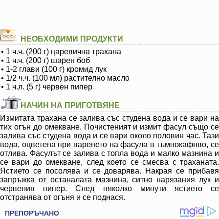
НЕОБХОДИМИ ПРОДУКТИ
• 1 ч.ч. (200 г) царевична трахана
• 1 ч.ч. (200 г) шарен боб
• 1-2 глави (100 г) кромид лук
• 1/2 ч.ч. (100 мл) растително масло
• 1 ч.л. (5 г) червен пипер
НАЧИН НА ПРИГОТВЯНЕ
Измитата трахана се залива със студена вода и се вари на
тих огън до омекване. Почистеният и измит фасул също се
залива със студена вода и се вари около половин час. Тази
вода, оцветена при варенето на фасула в тъмнокафяво, се
отлива. Фасулът се залива с топла вода и малко мазнина и
се вари до омекване, след което се смесва с траханата.
Ястието се посолява и се доварява. Накрая се прибавя
запръжка от останалата мазнина, ситно нарязания лук и
червения пипер. След няколко минути ястието се
отстранява от огъня и се поднася.