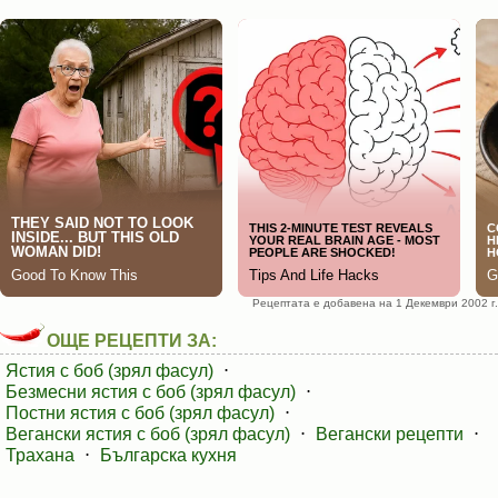
Рецептата е добавена на 1 Декември 2002 г.
ОЩЕ РЕЦЕПТИ ЗА:
Ястия с боб (зрял фасул)
⋅
Безмесни ястия с боб (зрял фасул)
⋅
Постни ястия с боб (зрял фасул)
⋅
Вегански ястия с боб (зрял фасул)
⋅
Вегански рецепти
⋅
Трахана
⋅
Българска кухня