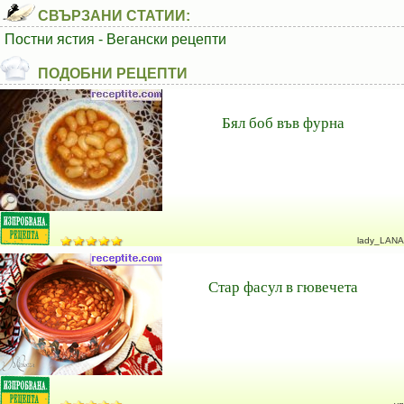
СВЪРЗАНИ СТАТИИ:
Постни ястия - Вегански рецепти
ПОДОБНИ РЕЦЕПТИ
Бял боб във фурна
lady_LANA
Стар фасул в гювечета