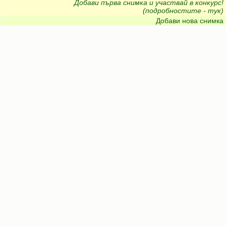
Добави първа снимка и участвай в конкурс!
(подробностите - тук)
Добави нова снимка