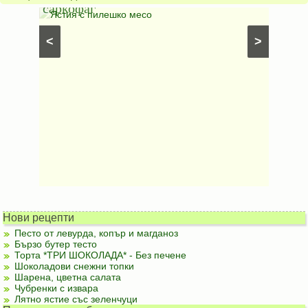
саркофаг
фили
Постни
Ястия с пилешко месо
Карто
рфета и
⋅
Постни
<
>
ски
картофи
Безмесни
Нови рецепти
Песто от левурда, копър и магданоз
Бързо бутер тесто
Торта *ТРИ ШОКОЛАДА* - Без печене
Шоколадови снежни топки
Шарена, цветна салата
Чубренки с извара
Лятно ястие със зеленчуци