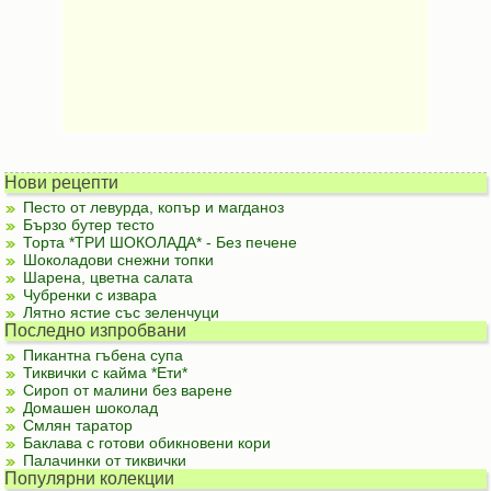
Нови рецепти
Песто от левурда, копър и магданоз
Бързо бутер тесто
Торта *ТРИ ШОКОЛАДА* - Без печене
Шоколадови снежни топки
Шарена, цветна салата
Чубренки с извара
Лятно ястие със зеленчуци
Последно изпробвани
Пикантна гъбена супа
Тиквички с кайма *Ети*
Сироп от малини без варене
Домашен шоколад
Смлян таратор
Баклава с готови обикновени кори
Палачинки от тиквички
Популярни колекции