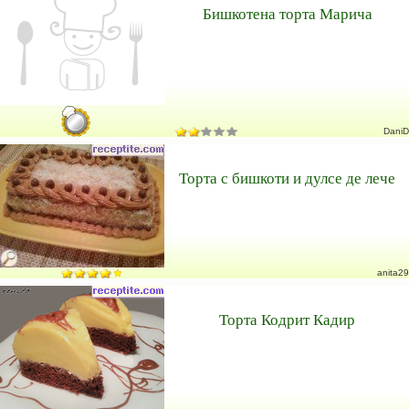
Бишкотена торта Марича
DaniD
Торта с бишкоти и дулсе де лече
anita29
Торта Кодрит Кадир