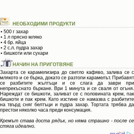
НЕОБХОДИМИ ПРОДУКТИ
• 500 г захар
• 1 л прясно мляко
• 4 бр. яйца
• 2 с.л. пудра захар
• бишкоти или сухари
НАЧИН НА ПРИГОТВЯНЕ
Захарта се карамелизира до светло кафяво, залива се с
млякото и се бърка, докато се разтопи карамелът. Прибавят
се разбитите жълтъци и се слага да заври при
непрекъснато бъркане. Ври 1 минута и се сваля от огъня.
Нареждат се бишкоти, заливат се с половината крем, пак
бишкоти и пак крем. Като изстине се намазва с разбитите
на твърд сняг белтъци и пудра захар. Тортата трябва да
престои няколко часа преди консумация.
Кремът става доста рядък, но няма страшно - после се
стяга идеално.