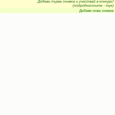
Добави първа снимка и участвай в конкурс!
(подробностите - тук)
Добави нова снимка