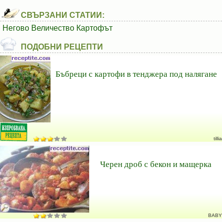
СВЪРЗАНИ СТАТИИ:
Негово Величество Картофът
ПОДОБНИ РЕЦЕПТИ
Бъбреци с картофи в тенджера под налягане
tillia
Черен дроб с бекон и мащерка
BABY