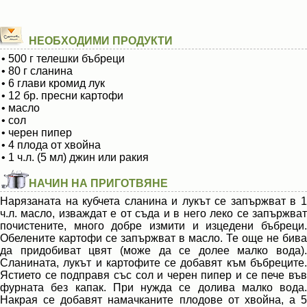
НЕОБХОДИМИ ПРОДУКТИ
• 500 г телешки бъбреци
• 80 г сланина
• 6 глави кромид лук
• 12 бр. пресни картофи
• масло
• сол
• черен пипер
• 4 плода от хвойна
• 1 ч.л. (5 мл) джин или ракия
НАЧИН НА ПРИГОТВЯНЕ
Нарязаната на кубчета сланина и лукът се запържват в 1
ч.л. масло, изваждат е от съда и в него леко се запържват
почистените, много добре измити и изцедени бъбреци.
Обелените картофи се запържват в масло. Те още не бива
да придобиват цвят (може да се долее малко вода).
Сланината, лукът и картофите се добавят към бъбреците.
Ястието се подправя със сол и черен пипер и се пече във
фурната без капак. При нужда се долива малко вода.
Накрая се добавят намачканите плодове от хвойна, а 5