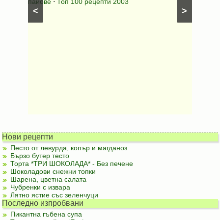
лени
пайове
⋅
Топ 100 рецепти 2003
питки (б
<
>
Нови рецепти
Песто от левурда, копър и магданоз
Бързо бутер тесто
Торта *ТРИ ШОКОЛАДА* - Без печене
Шоколадови снежни топки
Шарена, цветна салата
Чубренки с извара
Лятно ястие със зеленчуци
Последно изпробвани
Пикантна гъбена супа