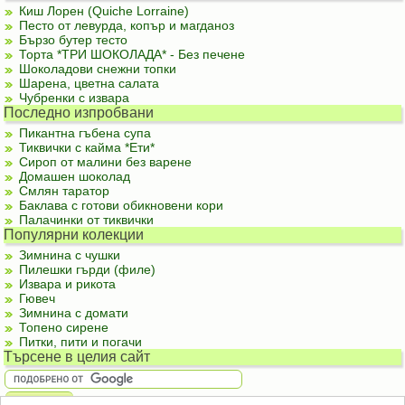
Киш Лорен (Quiche Lorraine)
Песто от левурда, копър и магданоз
Бързо бутер тесто
Торта *ТРИ ШОКОЛАДА* - Без печене
Шоколадови снежни топки
Шарена, цветна салата
Чубренки с извара
Последно изпробвани
Пикантна гъбена супа
Тиквички с кайма *Ети*
Сироп от малини без варене
Домашен шоколад
Смлян таратор
Баклава с готови обикновени кори
Палачинки от тиквички
Популярни колекции
Зимнина с чушки
Пилешки гърди (филе)
Извара и рикота
Гювеч
Зимнина с домати
Топено сирене
Питки, пити и погачи
Търсене в целия сайт