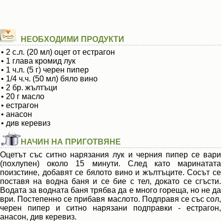
НЕОБХОДИМИ ПРОДУКТИ
• 2 с.л. (20 мл) оцет от естрагон
• 1 глава кромид лук
• 1 ч.л. (5 г) черен пипер
• 1/4 ч.ч. (50 мл) бяло вино
• 2 бр. жълтъци
• 20 г масло
• естрагон
• анасон
• див керевиз
НАЧИН НА ПРИГОТВЯНЕ
Оцетът със ситно нарязания лук и черния пипер се вари
(похлупен) около 15 минути. След като маринатата
поизстине, добавят се бялото вино и жълтъците. Сосът се
поставя на водна баня и се бие с тел, докато се сгъсти.
Водата за водната баня трябва да е много гореща, но не да
ври. Постепенно се прибавя маслото. Подправя се със сол,
черен пипер и ситно нарязани подправки - естрагон,
анасон, див керевиз.