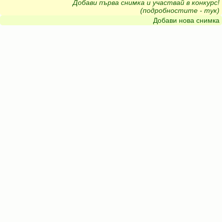
Добави първа снимка и участвай в конкурс!
(подробностите - тук)
Добави нова снимка