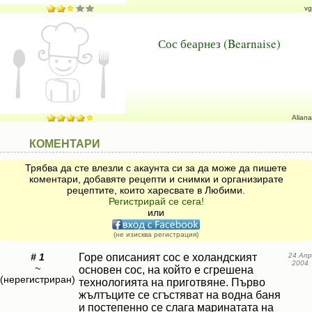
vg
Сос беарнез (Bearnaise)
Aliana
КОМЕНТАРИ
Трябва да сте влезли с акаунта си за да може да пишете
коментари, добавяте рецепти и снимки и организирате
рецептите, които харесвате в Любими.
Регистрирай се сега!
или
(не изисква регистрация)
# 1
Горе описаният сос е холандският
24 Апр
2004
~
основен сос, на който е сгрешена
(нерегистриран)
технологията на приготвяне. Първо
жълтъците се сгъстяват на водна баня
и постепенно се слага маринатата на