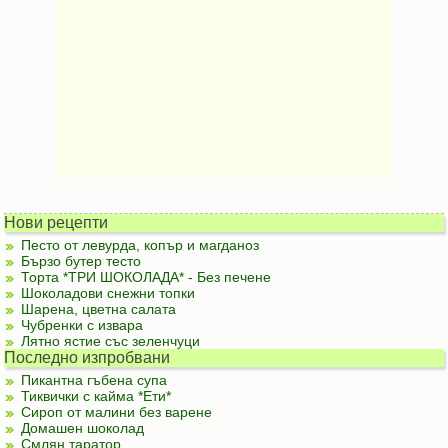
Нови рецепти
Песто от левурда, копър и магданоз
Бързо бутер тесто
Торта *ТРИ ШОКОЛАДА* - Без печене
Шоколадови снежни топки
Шарена, цветна салата
Чубренки с извара
Лятно ястие със зеленчуци
Последно изпробвани
Пикантна гъбена супа
Тиквички с кайма *Ети*
Сироп от малини без варене
Домашен шоколад
Смлян таратор