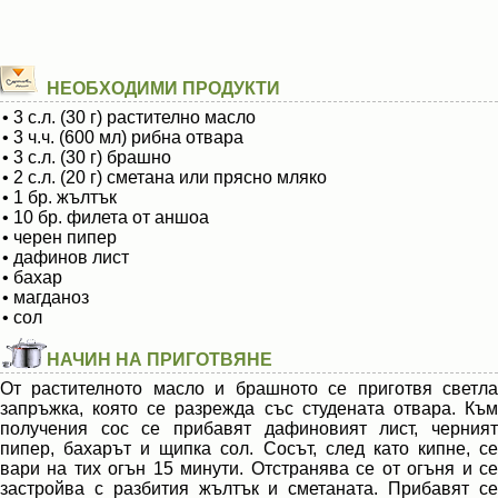
НЕОБХОДИМИ ПРОДУКТИ
• 3 с.л. (30 г) растително масло
• 3 ч.ч. (600 мл) рибна отвара
• 3 с.л. (30 г) брашно
• 2 с.л. (20 г) сметана или прясно мляко
• 1 бр. жълтък
• 10 бр. филета от аншоа
• черен пипер
• дафинов лист
• бахар
• магданоз
• сол
НАЧИН НА ПРИГОТВЯНЕ
От растителното масло и брашното се приготвя светла
запръжка, която се разрежда със студената отвара. Към
получения сос се прибавят дафиновият лист, черният
пипер, бахарът и щипка сол. Сосът, след като кипне, се
вари на тих огън 15 минути. Отстранява се от огъня и се
застройва с разбития жълтък и сметаната. Прибавят се