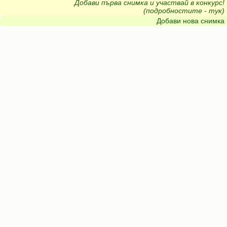
Добави първа снимка и участвай в конкурс!
(подробностите - тук)
Добави нова снимка