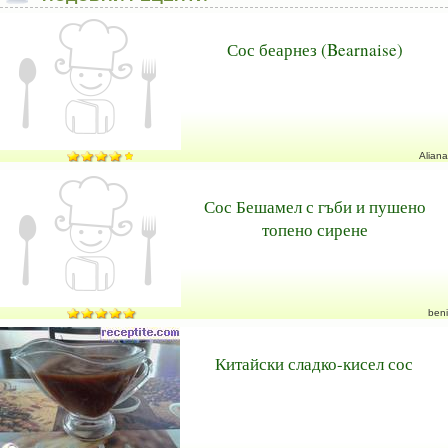
Сос беарнез (Bearnaise)
Aliana
Сос Бешамел с гъби и пушено
топено сирене
beni
Китайски сладко-кисел сос