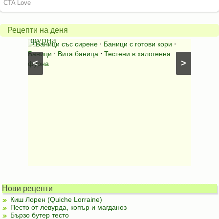
в
шара
халогенна
за
Рецепти на деня
фурна
Нику
⋅
Ястия
Баници със сирене
⋅
Баници с готови кори
⋅
Пълне
шунка
⋅
Баници
⋅
Вита баница
⋅
Тестени в халогенна
⋅
Риба н
<
>
фурна
Нови рецепти
Киш Лорен (Quiche Lorraine)
Песто от левурда, копър и магданоз
Бързо бутер тесто