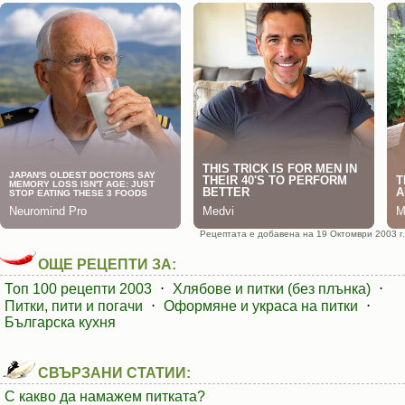
Рецептата е добавена на 19 Октомври 2003 г.
ОЩЕ РЕЦЕПТИ ЗА:
Топ 100 рецепти 2003
⋅
Хлябове и питки (без плънка)
⋅
Питки, пити и погачи
⋅
Оформяне и украса на питки
⋅
Българска кухня
СВЪРЗАНИ СТАТИИ:
С какво да намажем питката?