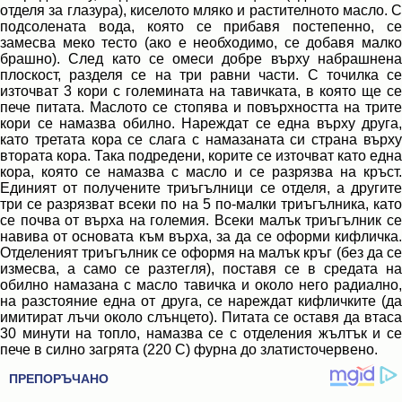
отделя за глазура), киселото мляко и растителното масло. С
подсолената вода, която се прибавя постепенно, се
замесва меко тесто (ако е необходимо, се добавя малко
брашно). След като се омеси добре върху набрашнена
плоскост, разделя се на три равни части. С точилка се
източват 3 кори с големината на тавичката, в която ще се
пече питата. Маслото се стопява и повърхността на трите
кори се намазва обилно. Нареждат се една върху друга,
като третата кора се слага с намазаната си страна върху
втората кора. Така подредени, корите се източват като една
кора, която се намазва с масло и се разрязва на кръст.
Единият от получените триъгълници се отделя, а другите
три се разрязват всеки по на 5 по-малки триъгълника, като
се почва от върха на големия. Всеки малък триъгълник се
навива от основата към върха, за да се оформи кифличка.
Отделеният триъгълник се оформя на малък кръг (без да се
измесва, а само се разтегля), поставя се в средата на
обилно намазана с масло тавичка и около него радиално,
на разстояние една от друга, се нареждат кифличките (да
имитират лъчи около слънцето). Питата се оставя да втаса
30 минути на топло, намазва се с отделения жълтък и се
пече в силно загрята (220 С) фурна до златисточервено.