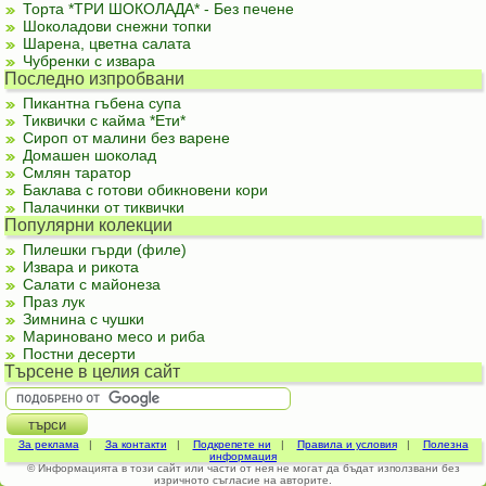
Торта *ТРИ ШОКОЛАДА* - Без печене
Шоколадови снежни топки
Шарена, цветна салата
Чубренки с извара
Последно изпробвани
Пикантна гъбена супа
Тиквички с кайма *Ети*
Сироп от малини без варене
Домашен шоколад
Смлян таратор
Баклава с готови обикновени кори
Палачинки от тиквички
Популярни колекции
Пилешки гърди (филе)
Извара и рикота
Салати с майонеза
Праз лук
Зимнина с чушки
Мариновано месо и риба
Постни десерти
Търсене в целия сайт
За реклама
|
За контакти
|
Подкрепете ни
|
Правила и условия
|
Полезна
информация
© Информацията в този сайт или части от нея не могат да бъдат използвани без
изричното съгласие на авторите.