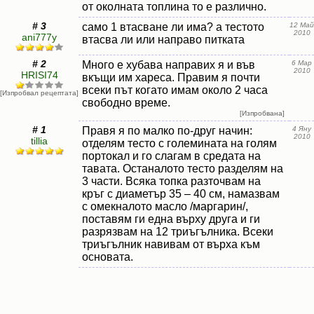
от околната топлина то е различно.
# 3
само 1 втасване ли има? а тестото
12 Май
2010
ani777y
втасва ли или направо питката
# 2
Много е хубава направих я и във
6 Мар
2010
HRISI74
вкъщи им хареса. Правим я почти
всеки път когато имам около 2 часа
[Изпробвал рецептата]
свободно време.
[Изпробвана]
# 1
Правя я по малко по-друг начин:
4 Яну
2010
tillia
отделям тесто с големината на голям
портокал и го слагам в средата на
тавата. Останалото тесто разделям на
3 части. Всяка топка разточвам на
кръг с диаметър 35 – 40 см, намазвам
с омекналото масло /маргарин/,
поставям ги една върху друга и ги
разрязвам на 12 триъгълника. Всеки
триъгълник навивам от върха към
основата.