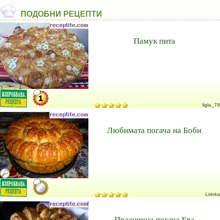
ПОДОБНИ РЕЦЕПТИ
Памук пита
ligla_78
Любимата погача на Боби
Lirinka
Празнична погача Ева