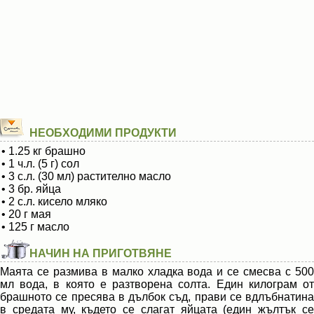
НЕОБХОДИМИ ПРОДУКТИ
• 1.25 кг брашно
• 1 ч.л. (5 г) сол
• 3 с.л. (30 мл) растително масло
• 3 бр. яйца
• 2 с.л. кисело мляко
• 20 г мая
• 125 г масло
НАЧИН НА ПРИГОТВЯНЕ
Маята се размива в малко хладка вода и се смесва с 500
мл вода, в която е разтворена солта. Един килограм от
брашното се пресява в дълбок съд, прави се вдлъбнатина
в средата му, където се слагат яйцата (един жълтък се