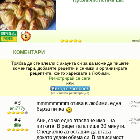
mimsi
КОМЕНТАРИ
Трябва да сте влезли с акаунта си за да може да пишете
коментари, добавяте рецепти и снимки и организирате
рецептите, които харесвате в Любими.
Регистрирай се сега!
или
(не изисква регистрация)
# 5
mmmmmmmm отива в любими. една
13 Май
2010
ani777y
бърза питка
# 4
Ани, само едно втасване има - на
13 Май
2010
tillia
питката. В рецептата пише 30 минути.
Специално аз оставям да втаса
докато удвои обема си. В зависимост