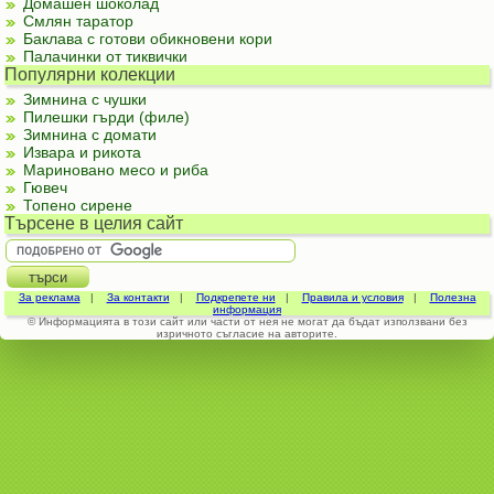
Домашен шоколад
Смлян таратор
Баклава с готови обикновени кори
Палачинки от тиквички
Популярни колекции
Зимнина с чушки
Пилешки гърди (филе)
Зимнина с домати
Извара и рикота
Мариновано месо и риба
Гювеч
Топено сирене
Търсене в целия сайт
За реклама
|
За контакти
|
Подкрепете ни
|
Правила и условия
|
Полезна
информация
© Информацията в този сайт или части от нея не могат да бъдат използвани без
изричното съгласие на авторите.