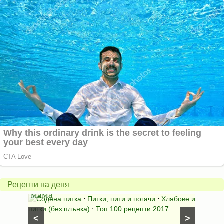
Содената
питка
Пай
на
със
Рецепти на деня
мама
сирен
и
Содена питка
⋅
Питки, пити и погачи
⋅
Хлябове и
Топен
питки (без плънка)
⋅
Топ 100 рецепти 2017
безмесн
<
>