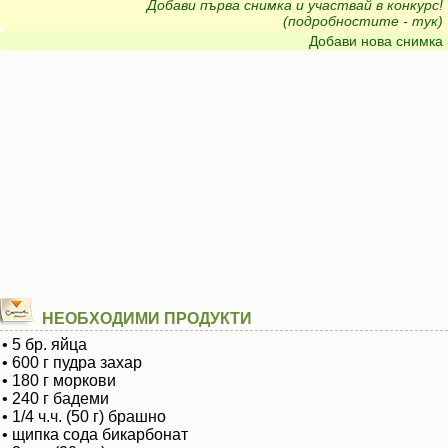
Добави първа снимка и участвай в конкурс!
(подробностите - тук)
Добави нова снимка
НЕОБХОДИМИ ПРОДУКТИ
• 5 бр. яйца
• 600 г пудра захар
• 180 г моркови
• 240 г бадеми
• 1/4 ч.ч. (50 г) брашно
• щипка сода бикарбонат