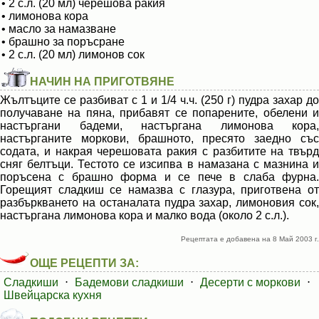
• 2 с.л. (20 мл) черешова ракия
• лимонова кора
• масло за намазване
• брашно за поръсране
• 2 с.л. (20 мл) лимонов сок
НАЧИН НА ПРИГОТВЯНЕ
Жълтъците се разбиват с 1 и 1/4 ч.ч. (250 г) пудра захар до
получаване на пяна, прибавят се попарените, обелени и
настъргани бадеми, настъргана лимонова кора,
настърганите моркови, брашното, пресято заедно със
содата, и накрая черешовата ракия с разбитите на твърд
сняг белтъци. Тестото се изсипва в намазана с мазнина и
поръсена с брашно форма и се пече в слаба фурна.
Горещият сладкиш се намазва с глазура, приготвена от
разбъркването на останалата пудра захар, лимоновия сок,
настъргана лимонова кора и малко вода (около 2 с.л.).
Рецептата е добавена на 8 Май 2003 г.
ОЩЕ РЕЦЕПТИ ЗА:
Сладкиши
⋅
Бадемови сладкиши
⋅
Десерти с моркови
⋅
Швейцарска кухня