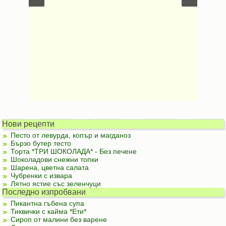
Нови рецепти
Песто от левурда, копър и магданоз
Бързо бутер тесто
Торта *ТРИ ШОКОЛАДА* - Без печене
Шоколадови снежни топки
Шарена, цветна салата
Чубренки с извара
Лятно ястие със зеленчуци
Последно изпробвани
Пикантна гъбена супа
Тиквички с кайма *Ети*
Сироп от малини без варене