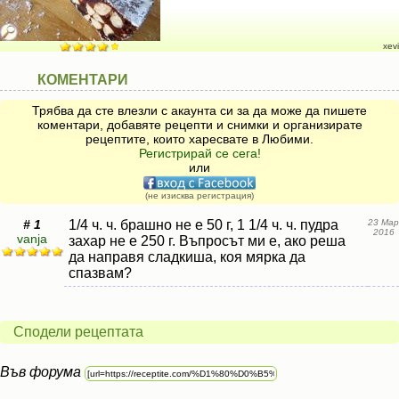
xevi
КОМЕНТАРИ
Трябва да сте влезли с акаунта си за да може да пишете
коментари, добавяте рецепти и снимки и организирате
рецептите, които харесвате в Любими.
Регистрирай се сега!
или
(не изисква регистрация)
# 1
1/4 ч. ч. брашно не е 50 г, 1 1/4 ч. ч. пудра
23 Мар
2016
vanja
захар не е 250 г. Въпросът ми е, ако реша
да направя сладкиша, коя мярка да
спазвам?
Сподели рецептата
Във форума