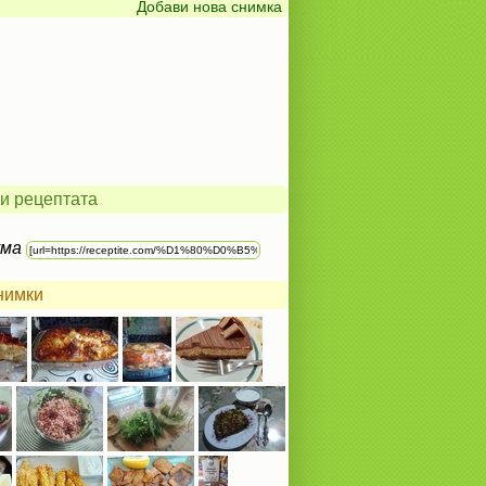
Добави нова снимка
и рецептата
ума
нимки