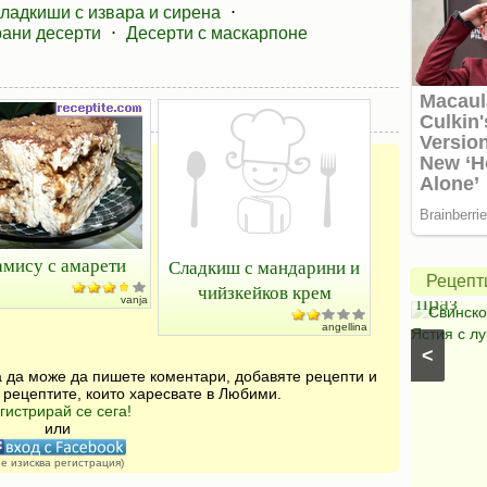
ладкиши с извара и сирена
⋅
ани десерти
⋅
Десерти с маскарпоне
Зелена
салата
с
авокадо
Свинск
мису с амарети
Сладкиш с мандарини и
и
с
Рецепт
чийзкейков крем
моцарела
праз
vanja
Салати с моркови
⋅
Моцарела
⋅
Салати с
Свинско
angellina
царевица
⋅
Салати без месо
⋅
Салати с чушки
⋅
Ястия с лу
<
Салати с авокадо
⋅
Салати с марули (зелени
за да може да пишете коментари, добавяте рецепти и
салати)
 рецептите, които харесвате в Любими.
гистрирай се сега!
или
не изисква регистрация)