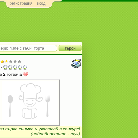
регистрация
вход
:
а
2
готвача
ви първа снимка и участвай в конкурс!
(подробностите - тук)