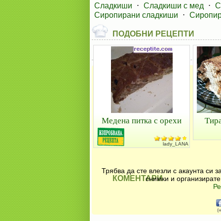
Сладкиши
⋅
Сладкиши с мед
⋅
С
Сиропирани сладкиши
⋅
Сиропир
ПОДОБНИ РЕЦЕПТИ
Медена питка с орехи
Тира
lady_LANA
Трябва да сте влезли с акаунта си 
КОМЕНТАРИ
снимки и организирате
Ре
(