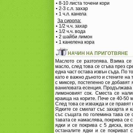
• 8-10 листа точени кори
• 2-3 с.л. захар
• 1 ч.л. канела
За сиропа:
• 1/2 ч.ч. захар
• 1/2 ч.ч. вода
• 2 шайби лимон
• 1 канелена кора
НАЧИН НА ПРИГОТВЯНЕ
Маслото се разтопява. Взима се
масло, след това се сгъва през ср
една част остава извън съда. По т
като е важно дъното и стените на 
с миксер, постепенно се добавят 
ваниловата есенция. Продължава д
лимоновият сок. Сместа се нали
краища на корите. Пече се 40-50 
След това се изважда и се правят 
Ядките се смилат със захарта и к
със същата по големина тава се 
тавата се намаслява, покрива се с
ядки и се покрива с 5 диска, все
останалите ядки и се покриват 