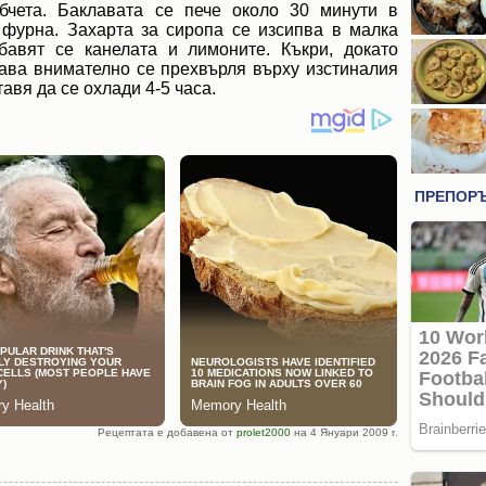
бчета. Баклавата се пече около 30 минути в
 фурна. Захарта за сиропа се изсипва в малка
бавят се канелата и лимоните. Къкри, докато
лава внимателно се прехвърля върху изстиналия
тавя да се охлади 4-5 часа.
Рецептата е добавена от
prolet2000
на 4 Януари 2009 г.