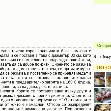
Сподел
 една точена кора, половината й се намазва с
едата и се поставя в тава с диаметър 30 см, като
Във фор
ози начин се намасляват и подреждат още 4 кори,
тавата да са добре покрити. Сиренето се разбива
Нови с
яйцата и щом стане като крем, се ароматизира с
а се разбива и постепенно се прибавят медът и
ва в тавата и се покрива с оставените навън
минути в предварително загрята на 160 С фурна.
процепи, за да диша, докато изстива.
анелата. Корите се поставят една върху друга и
отрязват дискове с нейния диаметър. След това
 един от дисковете, поръсва се с 1/3 от смлените
ки от които е намаслен. Отгоре се разпределят
с останалите намаслени дискове. Повърхността