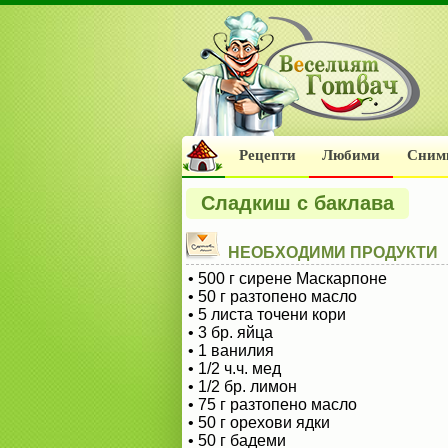
Рецепти
Любими
Сним
Сладкиш с баклава
НЕОБХОДИМИ ПРОДУКТИ
• 500 г сирене Маскарпоне
• 50 г разтопено масло
• 5 листа точени кори
• 3 бр. яйца
• 1 ванилия
• 1/2 ч.ч. мед
• 1/2 бр. лимон
• 75 г разтопено масло
• 50 г орехови ядки
• 50 г бадеми