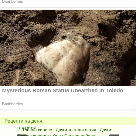
Соле
Пай
с
със
прясн
Рецепти на деня
сирена
сирен
лябове и
Топено сирене
⋅
Други тестени ястия
⋅
Други
Тесте
7
безмесни ястия
⋅
Киш
⋅
Солени пайове