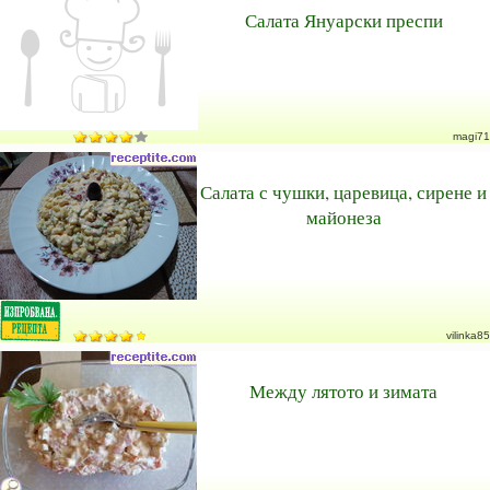
Салата Януарски преспи
magi71
Салата с чушки, царевица, сирене и
майонеза
vilinka85
Между лятото и зимата