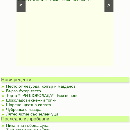
<
>
Нови рецепти
Песто от левурда, копър и магданоз
Бързо бутер тесто
Торта *ТРИ ШОКОЛАДА* - Без печене
Шоколадови снежни топки
Шарена, цветна салата
Чубренки с извара
Лятно ястие със зеленчуци
Последно изпробвани
Пикантна гъбена супа
Тиквички с кайма *Ети*