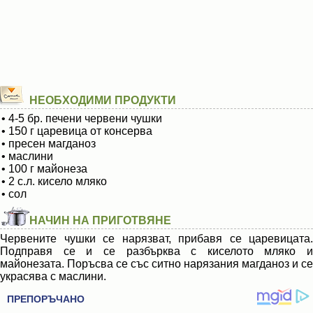
НЕОБХОДИМИ ПРОДУКТИ
• 4-5 бр. печени червени чушки
• 150 г царевица от консерва
• пресен магданоз
• маслини
• 100 г майонеза
• 2 с.л. кисело мляко
• сол
НАЧИН НА ПРИГОТВЯНЕ
Червените чушки се нарязват, прибавя се царевицата.
Подправя се и се разбърква с киселото мляко и
майонезата. Поръсва се със ситно нарязания магданоз и се
украсява с маслини.