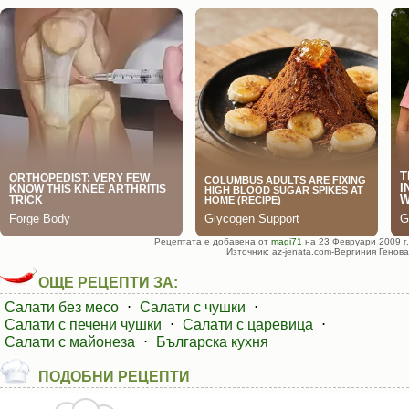
Рецептата е добавена от
magi71
на 23 Февруари 2009 г.
Източник: az-jenata.com-Вергиния Генова
ОЩЕ РЕЦЕПТИ ЗА:
Салати без месо
⋅
Салати с чушки
⋅
Салати с печени чушки
⋅
Салати с царевица
⋅
Салати с майонеза
⋅
Българска кухня
ПОДОБНИ РЕЦЕПТИ