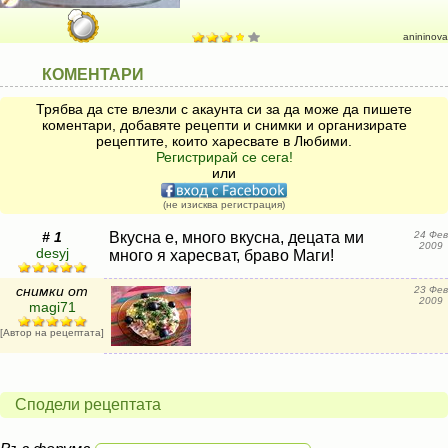
anininova
КОМЕНТАРИ
Трябва да сте влезли с акаунта си за да може да пишете
коментари, добавяте рецепти и снимки и организирате
рецептите, които харесвате в Любими.
Регистрирай се сега!
или
(не изисква регистрация)
# 1
Вкусна е, много вкусна, децата ми
24 Фев
2009
desyj
много я харесват, браво Маги!
снимки от
23 Фев
2009
magi71
[Автор на рецептата]
Сподели рецептата