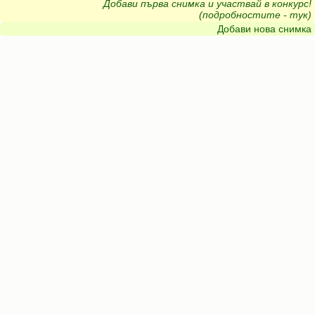
Добави първа снимка и участвай в конкурс!
(подробностите - тук)
Добави нова снимка