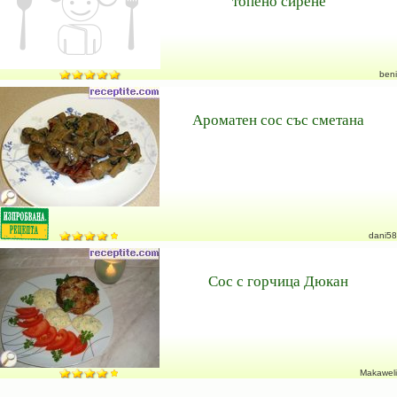
топено сирене
beni
Ароматен сос със сметана
dani58
Сос с горчица Дюкан
Makaweli