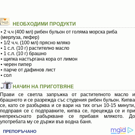
НЕОБХОДИМИ ПРОДУКТИ
• 2 ч.ч (400 мл) рибен бульон от голяма морска риба
(мерлуза, лефер)
• 1/2 ч.ч. (100 мл) прясно мляко
• 1 с.л. (10 г) растително масло
• 1 с.л. (10 г) брашно
• щипка настъргана кора от лимон
• черен пипер
• парче от дафинов лист
• сол
НАЧИН НА ПРИГОТВЯНЕ
Прави се светла запръжка от растителното масло и
брашното и се разрежда със студения рибен бульон. Кипва
се, като се разбърква и се вари на тих огън 10-15 минути,
подправя се с подправките, кипва се, прецежда се и при
непрекъснато рабъркване се прибавя млякото. До
употребата му се държи във водна баня.