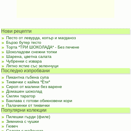
Нови рецепти
Песто от левурда, копър и магданоз
Бързо бутер тесто
Торта *ТРИ ШОКОЛАДА* - Без печене
Шоколадови снежни топки
Шарена, цветна салата
Чубренки с извара
Лятно ястие със зеленчуци
Последно изпробвани
Пикантна гъбена супа
Тиквички с кайма *Ети*
Сироп от малини без варене
Домашен шоколад
Смлян таратор
Баклава с готови обикновени кори
Палачинки от тиквички
Популярни колекции
Пилешки гърди (филе)
Зимнина с чушки
Гювеч
Салати с майонеза