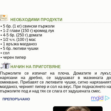
НЕОБХОДИМИ ПРОДУКТИ
• 5 бр. (1 кг) свински пържоли
• 1-2 глави (150 г) кромид лук
• 4-5 бр. (250 г) домати
• 1/2 ч.ч. (100 г) мас
• 1 връзка магданоз
• 5 бр. лютиви чушки
• сол
• черен пипер
НАЧИН НА ПРИГОТВЯНЕ
Пържолите се изпичат на плоча. Доматите и лукът,
нарязани на дребно, се задушават в мазнината до
омекване. Прибавят се лютивите чушки, ситно нарязаният
магданоз, черният пипер и сол на вкус. При поднасянето на
пържолите под и над тях се слага от задушената смес.