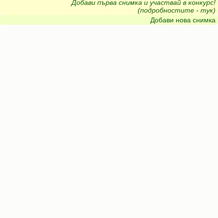
Добави първа снимка и участвай в конкурс!
(подробностите - тук)
Добави нова снимка