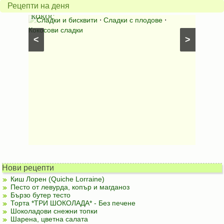
и
*Зим
Рецепти на деня
кокос
ден*
иши с
Сладки и бисквити
⋅
Сладки с плодове
⋅
Салат
Кокосови сладки
⋅
Салати
<
>
рецепти
Нови рецепти
Киш Лорен (Quiche Lorraine)
Песто от левурда, копър и магданоз
Бързо бутер тесто
Торта *ТРИ ШОКОЛАДА* - Без печене
Шоколадови снежни топки
Шарена, цветна салата