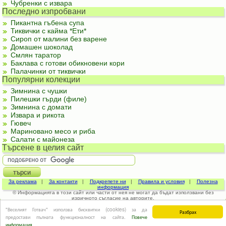
Чубренки с извара
Последно изпробвани
Пикантна гъбена супа
Тиквички с кайма *Ети*
Сироп от малини без варене
Домашен шоколад
Смлян таратор
Баклава с готови обикновени кори
Палачинки от тиквички
Популярни колекции
Зимнина с чушки
Пилешки гърди (филе)
Зимнина с домати
Извара и рикота
Гювеч
Мариновано месо и риба
Салати с майонеза
Търсене в целия сайт
За реклама
|
За контакти
|
Подкрепете ни
|
Правила и условия
|
Полезна
информация
© Информацията в този сайт или части от нея не могат да бъдат използвани без
изричното съгласие на авторите.
"Веселият Готвач" използва бисквитки (cookies) за да
Разбрах
предостави пълната функционалност на сайта.
Повече
информация