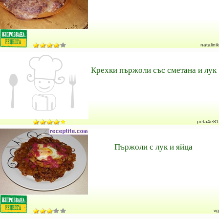
natalinik
Крехки пържоли със сметана и лук
peta4e81
Пържоли с лук и яйца
vg