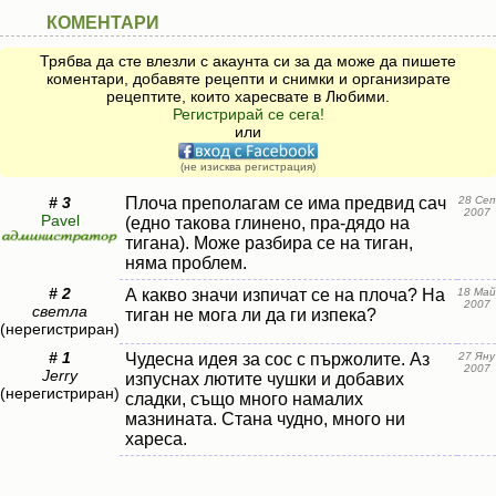
КОМЕНТАРИ
Трябва да сте влезли с акаунта си за да може да пишете
коментари, добавяте рецепти и снимки и организирате
рецептите, които харесвате в Любими.
Регистрирай се сега!
или
(не изисква регистрация)
# 3
Плоча преполагам се има предвид сач
28 Сеп
2007
Pavel
(едно такова глинено, пра-дядо на
тигана). Може разбира се на тиган,
няма проблем.
# 2
А какво значи изпичат се на плоча? На
18 Май
2007
светла
тиган не мога ли да ги изпека?
(нерегистриран)
# 1
Чудесна идея за сос с пържолите. Аз
27 Яну
2007
Jerry
изпуснах лютите чушки и добавих
(нерегистриран)
сладки, също много намалих
мазнината. Стана чудно, много ни
хареса.