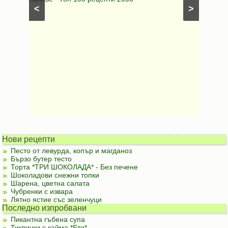
<
>
Нови рецепти
Песто от левурда, копър и магданоз
Бързо бутер тесто
Торта *ТРИ ШОКОЛАДА* - Без печене
Шоколадови снежни топки
Шарена, цветна салата
Чубренки с извара
Лятно ястие със зеленчуци
Последно изпробвани
Пикантна гъбена супа
Тиквички с кайма *Ети*