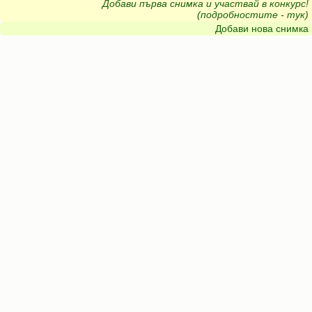
Добави първа снимка и участвай в конкурс!
(подробностите - тук)
Добави нова снимка