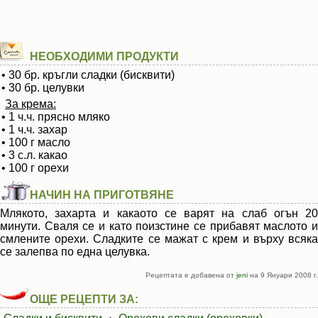
НЕОБХОДИМИ ПРОДУКТИ
• 30 бр. кръгли сладки (бисквити)
• 30 бр. целувки
За крема:
• 1 ч.ч. прясно мляко
• 1 ч.ч. захар
• 100 г масло
• 3 с.л. какао
• 100 г орехи
НАЧИН НА ПРИГОТВЯНЕ
Млякото, захарта и какаото се варят на слаб огън 20
минути. Сваля се и като поизстине се прибавят маслото и
смлените орехи. Сладките се мажат с крем и върху всяка
се залепва по една целувка.
Рецептата е добавена от
jeni
на 9 Януари 2008 г.
ОЩЕ РЕЦЕПТИ ЗА: