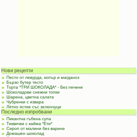
Нови рецепти
Песто от левурда, копър и магданоз
Бързо бутер тесто
Торта *ТРИ ШОКОЛАДА* - Без печене
Шоколадови снежни топки
Шарена, цветна салата
Чубренки с извара
Лятно ястие със зеленчуци
Последно изпробвани
Пикантна гъбена супа
Тиквички с кайма *Ети*
Сироп от малини без варене
Домашен шоколад