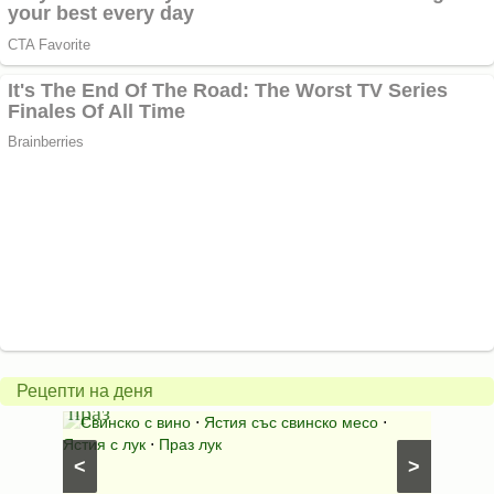
Пърж
карто
Свинско
с
с
бърка
Рецепти на деня
праз
яйца
 с
Свинско с вино
⋅
Ястия със свинско месо
⋅
Карто
ушки
⋅
Ястия с лук
⋅
Праз лук
Картофе
<
>
ени
Предяст