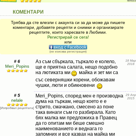
reni55
КОМЕНТАРИ
Трябва да сте влезли с акаунта си за да може да пишете
коментари, добавяте рецепти и снимки и организирате
рецептите, които харесвате в Любими.
Регистрирай се сега!
или
(не изисква регистрация)
# 6
Аз съм сбъркала, търкало е колело,
18 Мар
2018
Meri_Popins
ще е приятна салата, нещо подобно
на лютиката ми
майка и зет ми са
със северняшки корени, обожавам
чушки, люти и обикновени
# 5
Meri_Popins, според мен е производна
29 Апр
2015
nelale
дума на търкам, нещо което е е
стрито, смачкано, смесено аз поне
[Изпробвал рецептата]
така винаги съм го разбирала. Като
бях малка ми предложиха в Правец
да го опитам ми беше смешно
наименованието и веднага го
запомних и все казвах на майка ми