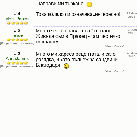
-направи ми търкано.
# 4
Това колело ли означава..интересно!
29 Апр
2015
Meri_Popins
# 3
Много често правя това "търкано".
28 Апр
2015
nelale
Живяла съм в Правец - там честичко
го правим.
[Изпробвал рецептата]
[Изпробвана]
# 2
Много ми хареса рецептата, и сато
28 Апр
2015
AnnaJames
разядка, и като пълнеж за сандвичи.
Благодаря!
[Изпробвал рецептата]
[Изпробвана]