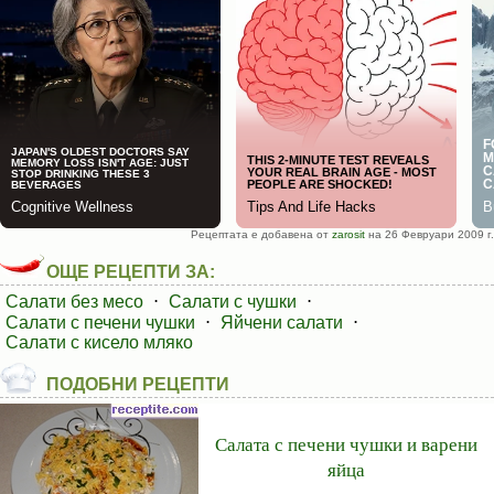
Рецептата е добавена от
zarosit
на 26 Февруари 2009 г.
ОЩЕ РЕЦЕПТИ ЗА:
Салати без месо
⋅
Салати с чушки
⋅
Салати с печени чушки
⋅
Яйчени салати
⋅
Салати с кисело мляко
ПОДОБНИ РЕЦЕПТИ
Салата с печени чушки и варени
яйца