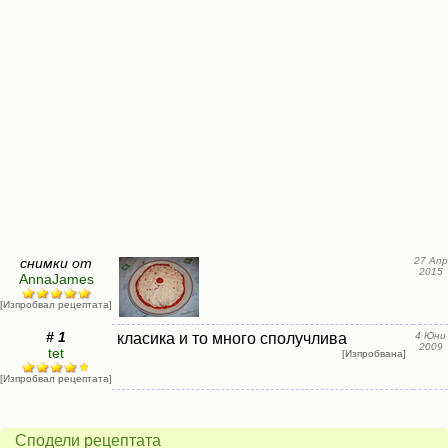
снимки от
27 Апр
2015
AnnaJames
[Изпробвал рецептата]
# 1
класика и то много сполучлива
4 Юни
2009
tet
[Изпробвана]
[Изпробвал рецептата]
Сподели рецептата