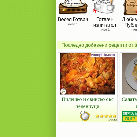
Весел Готвач
Готвач-
Любим
ниво 1
изпитател
Публ
ниво 1
нив
Последно добавени рецепти от t
Пилешко и свинско със
Салата
зеленчуци
teetaa