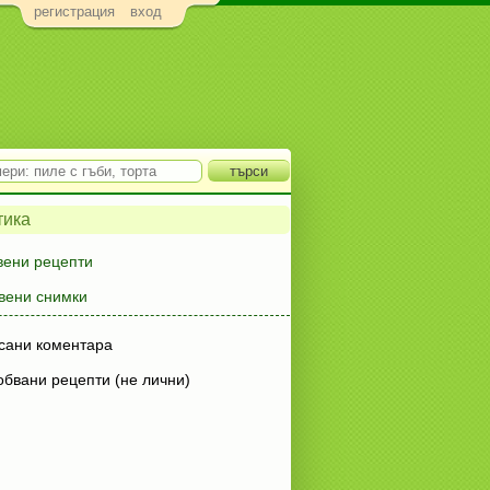
регистрация
вход
тика
вени рецепти
вени снимки
сани коментара
обвани рецепти (не лични)