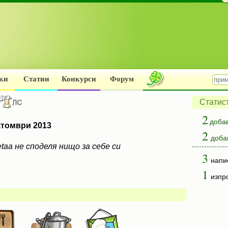
ки
Статии
Конкурси
Форум
Статис
2
доба
томври 2013
2
доба
etaa не споделя нищо за себе си
3
напи
1
изпр