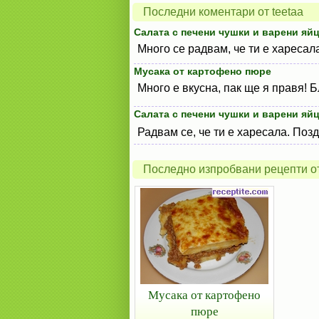
Последни коментари от teetaa
Салата с печени чушки и варени яй
Много се радвам, че ти е хареса
Мусака от картофено пюре
Много е вкусна, пак ще я правя! 
Салата с печени чушки и варени яй
Радвам се, че ти е харесала. Поз
Последно изпробвани рецепти от
Мусака от картофено
пюре