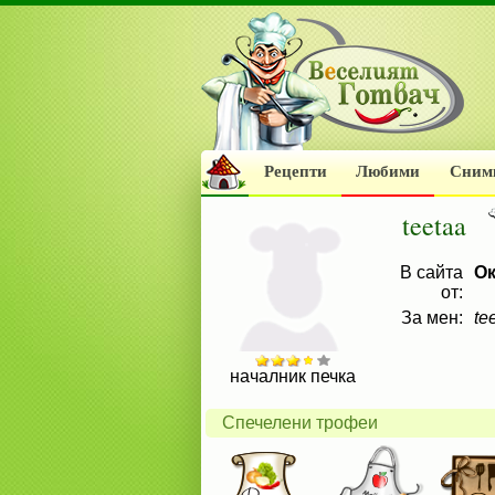
Рецепти
Любими
Сним
teetaa
В сайта
Ок
от:
За мен:
te
началник печка
Спечелени трофеи