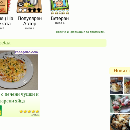
ец На
Популярен
Ветеран
иката
Автор
ниво 6
о 3
ниво 2
Повече информация за трофеите...
eetaa
Нови с
 с печени чушки и
варени яйца
teetaa