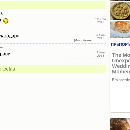
ца
ла
12 Юли
2015
Благодаря!
6 Мар
2015
[Изпробвана]
ца
1 Ное
драви!
2013
 teetaa