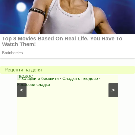
Бисквити
с
горски
Млеч
плодове
салат
и
*Зим
Рецепти на деня
кокос
ден*
иши с
Сладки и бисквити
⋅
Сладки с плодове
⋅
Салат
Кокосови сладки
⋅
Салати
<
>
рецепти