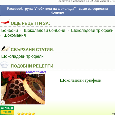
Рецептата е добавена на 22 Октомври 2007 г.
Facebook група "Любители на шоколада" - само за сериозни
фенове
ОЩЕ РЕЦЕПТИ ЗА:
Бонбони
⋅
Шоколадови бонбони
⋅
Шоколадови трюфели
⋅
Шокомания
СВЪРЗАНИ СТАТИИ:
Шоколадови трюфели
ПОДОБНИ РЕЦЕПТИ
Шоколадови трюфели
vg