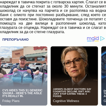
нареждат в тавичка покрита с готварска хартия. Слагат се в
хладилник да се стегнат за около 30 минути. Останалият
шоколад се начупва на парчета и се разтопява на водна
баня с олиото при постоянно разбъркване, след което се
оставя да поизстине. Шоколадовите топченца се потапят с
помощта на две вилици в разтопения шоколад, като
глазурата се отцежда. Нареждат се в тавичка и се слагат в
хладилник за да се стегне глазурата.