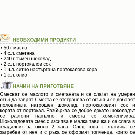
НЕОБХОДИМИ ПРОДУКТИ
• 50 г масло
• 4 с.л. сметана
• 240 г тъмен шоколад
• 2 с.л. портокалов сок
• 1 ч.л. ситно настъргана портокалова кора
• 1 с.л. олио
НАЧИН НА ПРИГОТВЯНЕ
Смесват се маслото и сметаната и се слагат на умерен
огън да заврят. Сместа се отстранява от огъня и се добавят
половината натрошен шоколад, портокаловият сок и
кората от портокал. Разбърква се добре докато шоколадът
се разтопи напълно и сместа се хомогенизира.
Шоколадовата смес с изсипва в малка тавичка и се слага в
хладилник за около 2 часа. След това с лъжичка се
загребва от нея и с ръка се оформят топченца, които се