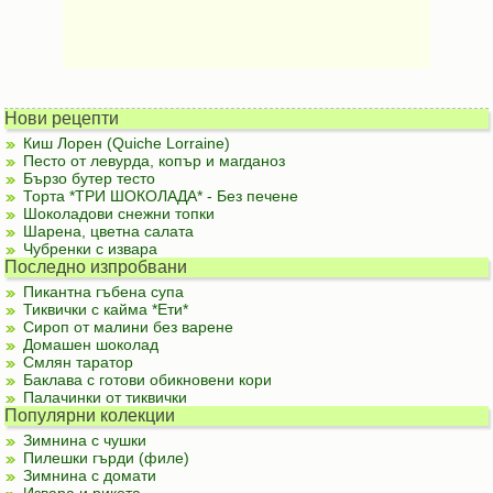
Нови рецепти
Киш Лорен (Quiche Lorraine)
Песто от левурда, копър и магданоз
Бързо бутер тесто
Торта *ТРИ ШОКОЛАДА* - Без печене
Шоколадови снежни топки
Шарена, цветна салата
Чубренки с извара
Последно изпробвани
Пикантна гъбена супа
Тиквички с кайма *Ети*
Сироп от малини без варене
Домашен шоколад
Смлян таратор
Баклава с готови обикновени кори
Палачинки от тиквички
Популярни колекции
Зимнина с чушки
Пилешки гърди (филе)
Зимнина с домати
Извара и рикота