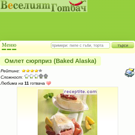
Омлет сюрприз (Baked Alaska)
Рейтинг:
Сложност:
Любима на
11
готвача