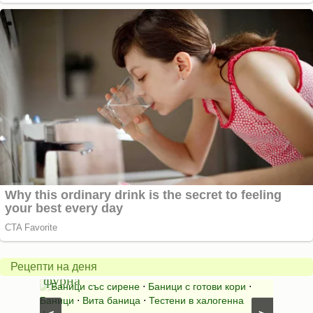
Вита
баница
Пълн
в
шара
халогенна
за
Рецепти на деня
фурна
Нику
⋅
Ястия
Баници със сирене
⋅
Баници с готови кори
⋅
Пълне
шунка
⋅
Баници
⋅
Вита баница
⋅
Тестени в халогенна
⋅
Риба н