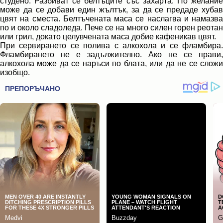
студено. Разбиват се белтъците със захарта. По желание
може да се добави един жълтък, за да се предаде хубав
цвят на сместа. Белтъчената маса се наслагва и намазва
по и около сладоледа. Пече се на много силен горен реотан
или грил, докато целувчената маса добие кафеникав цвят.
При сервирането се полива с алкохола и се фламбира.
Фламбирането не е задължително. Ако не се прави,
алкохола може да се наръси по блата, или да не се сложи
изобщо.