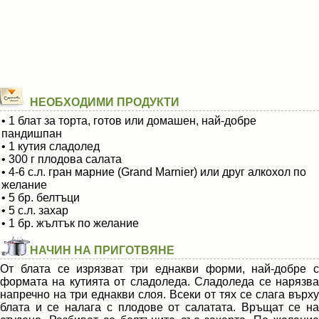
НЕОБХОДИМИ ПРОДУКТИ
• 1 блат за торта, готов или домашен, най-добре
пандишпан
• 1 кутия сладолед
• 300 г плодова салата
• 4-6 с.л. гран марние (Grand Marnier) или друг алкохол по
желание
• 5 бр. белтъци
• 5 с.л. захар
• 1 бр. жълтък по желание
НАЧИН НА ПРИГОТВЯНЕ
От блата се изрязват три еднакви форми, най-добре с
формата на кутията от сладоледа. Сладоледа се нарязва
напречно на три еднакви слоя. Всеки от тях се слага върху
блата и се налага с плодове от салатата. Връщат се на