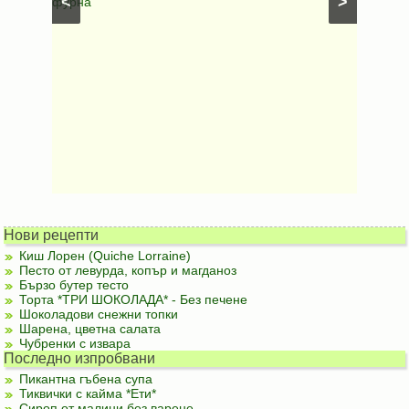
<
>
фурна
Нови рецепти
Киш Лорен (Quiche Lorraine)
Песто от левурда, копър и магданоз
Бързо бутер тесто
Торта *ТРИ ШОКОЛАДА* - Без печене
Шоколадови снежни топки
Шарена, цветна салата
Чубренки с извара
Последно изпробвани
Пикантна гъбена супа
Тиквички с кайма *Ети*
Сироп от малини без варене