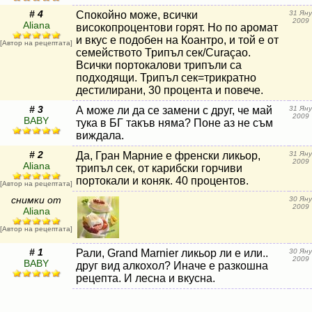
# 4
Спокойно може, всички
31 Яну
2009
Aliana
високопроцентови горят. Но по аромат
и вкус е подобен на Коантро, и той е от
[Автор на рецептата]
семейството Трипъл сек/Curaçao.
Всички портокалови трипъли са
подходящи. Трипъл сек=трикратно
дестилирани, 30 процента и повече.
# 3
А може ли да се замени с друг, че май
31 Яну
2009
BABY
тука в БГ такъв няма? Поне аз не съм
виждала.
# 2
Да, Гран Марние е френски ликьор,
31 Яну
2009
Aliana
трипъл сек, от карибски горчиви
портокали и коняк. 40 процентов.
[Автор на рецептата]
снимки от
30 Яну
2009
Aliana
[Автор на рецептата]
# 1
Рали, Grand Marnier ликьор ли е или..
30 Яну
2009
BABY
друг вид алкохол? Иначе е разкошна
рецепта. И лесна и вкусна.