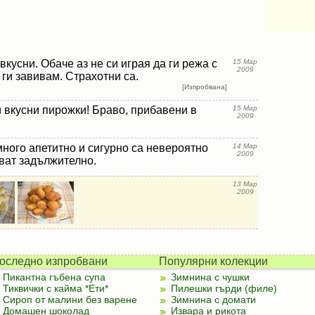
вкусни. Обаче аз не си играя да ги режа с
15 Мар
2009
 ги завивам. Страхотни са.
[Изпробвана]
 вкусни пирожки! Браво, прибавени в
15 Мар
2009
ного апетитно и сигурно са невероятно
14 Мар
2009
бват задължително.
13 Мар
2009
оследно изпробвани
Популярни колекции
Пикантна гъбена супа
Зимнина с чушки
Тиквички с кайма *Ети*
Пилешки гърди (филе)
Сироп от малини без варене
Зимнина с домати
Домашен шоколад
Извара и рикота