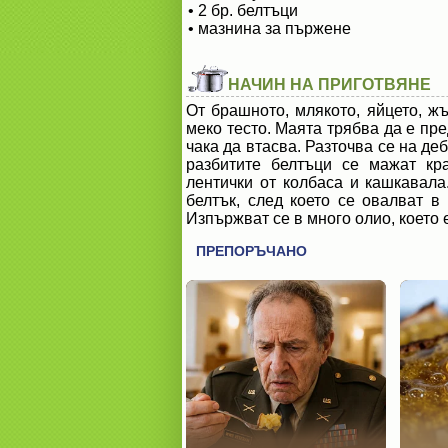
• 2 бр. белтъци
• мазнина за пържене
НАЧИН НА ПРИГОТВЯНЕ
От брашното, млякото, яйцето, жъ
меко тесто. Маята трябва да е пр
чака да втасва. Разточва се на де
разбитите белтъци се мажат кр
лентички от колбаса и кашкавала
белтък, след което се овалват в 
Изпържват се в много олио, което е