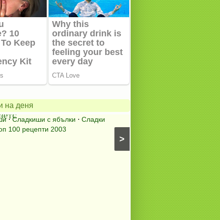
ански
в
Содената
питка
на
и на деня
зетс
мама
ши
⋅
Сладкиши с ябълки
⋅
Сладки
Содена питка
⋅
Питки, пи
оп 100 рецепти 2003
питки (без плънка)
⋅
Топ 10
>