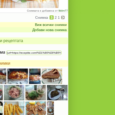
Снимката е добавена от
lilidim77
Снимка
3
2
1
Виж всички снимки
Добави нова снимка
и рецептата
ума
нимки