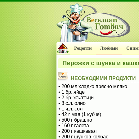
Рецепти
Любими
Сним
Пирожки с шунка и кашк
НЕОБХОДИМИ ПРОДУКТИ
• 200 мл хладко прясно мляко
• 1 бр. яйце
• 2 бр. жълтъци
• 3 с.л. олио
• 1 ч.л. сол
• 42 г мая (1 кубче)
• 500 г брашно
• 160 г галета
• 200 г кашкавал
• 200 г шунков колбас