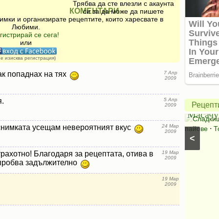
Трябва да сте влезли с акаунта
КОМЕНТАРИ
си за да може да пишете
имки и организирате рецептите, които харесвате в
Любими.
гистрирай се сега!
или
Америк
не изисква регистрация)
ябълко
ак попаднах на тях
7 Апр
2009
пай
Салата
от
.
5 Апр
Рецепт
2009
Букет
Масачу
Салати с краставици
⋅
Салати без месо
⋅
Сладки
снимката усещам невероятният вкус
24 Мар
Салати със спанак
⋅
Салати с марули (зелени
пайове
⋅
Т
2009
<
салати)
трахотно! Благодаря за рецептата, отива в
19 Мар
2009
пробва задължително
19 Мар
2009