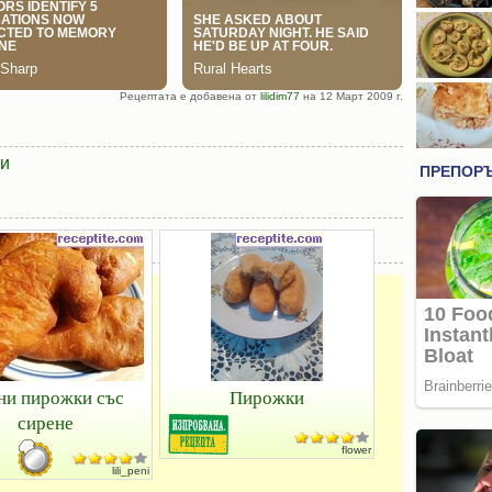
Рецептата е добавена от
lilidim77
на 12 Март 2009 г.
и
ни пирожки със
Пирожки
сирене
flower
lili_peni