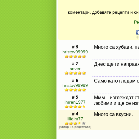
коментари, добавяте рецепти и сн
Ре
(
# 8
Много са хубави, п
hristov99999
# 7
Днес ще ги направя
sever
# 6
Само като гледам 
hristov99999
# 5
Ммм... изглеждат с
imren1977
любими и ще се из
# 4
Много са вкусни.
lilidim77
[Автор на рецептата]