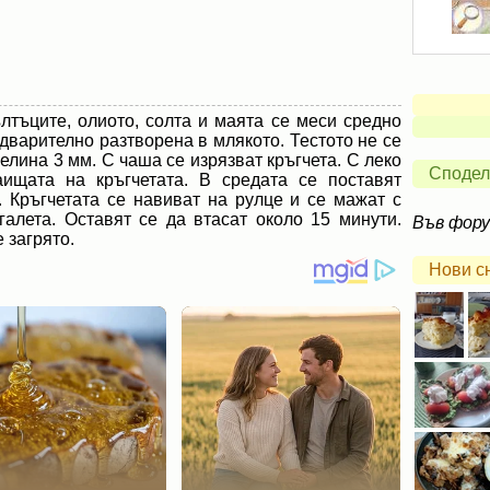
лтъците, олиото, солта и маята се меси средно
едварително разтворена в млякото. Тестото не се
белина 3 мм. С чаша се изрязват кръгчета. С леко
Сподел
аищата на кръгчетата. В средата се поставят
. Кръгчетата се навиват на рулце и се мажат с
галета. Оставят се да втасат около 15 минути.
Във фор
 загрято.
Нови с