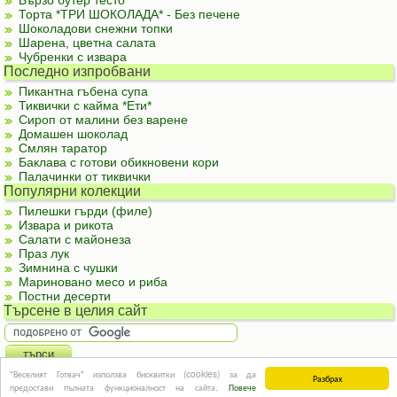
Бързо бутер тесто
Торта *ТРИ ШОКОЛАДА* - Без печене
Шоколадови снежни топки
Шарена, цветна салата
Чубренки с извара
Последно изпробвани
Пикантна гъбена супа
Тиквички с кайма *Ети*
Сироп от малини без варене
Домашен шоколад
Смлян таратор
Баклава с готови обикновени кори
Палачинки от тиквички
Популярни колекции
Пилешки гърди (филе)
Извара и рикота
Салати с майонеза
Праз лук
Зимнина с чушки
Мариновано месо и риба
Постни десерти
Търсене в целия сайт
За реклама
|
За контакти
|
Подкрепете ни
|
Правила и условия
|
Полезна
"Веселият Готвач" използва бисквитки (cookies) за да
Разбрах
информация
предостави пълната функционалност на сайта.
Повече
© Информацията в този сайт или части от нея не могат да бъдат използвани без