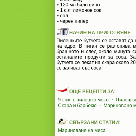
• 120 мл бяло вино
• 1 с.л. лимонов сок
• сол
• черен пипер
НАЧИН НА ПРИГОТВЯНЕ
Пилешките бутчета се оставят да 
на едро. В тиган се разтопява 
брашното и след около минута с
останалите продукти за соса. З
бутчета се пекат на скара около 2
се заливат със соса.
ОЩЕ РЕЦЕПТИ ЗА:
Ястия с пилешко месо
⋅
Пилешки
Скара и барбекю
⋅
Мариновано м
СВЪРЗАНИ СТАТИИ:
Мариноване на меса