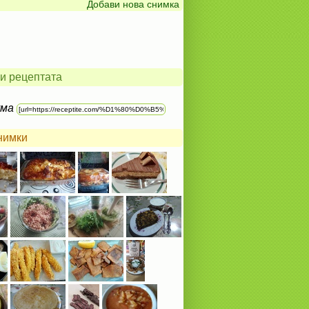
Добави нова снимка
и рецептата
ума
нимки