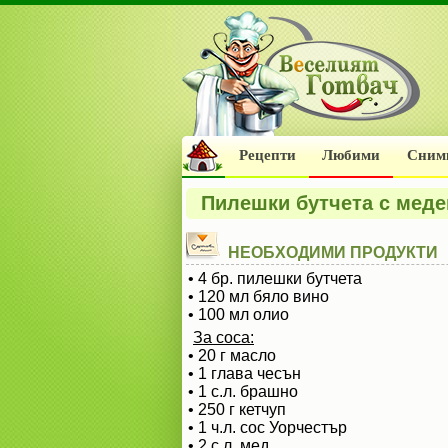
Рецепти
Любими
Сним
Пилешки бутчета с меде
НЕОБХОДИМИ ПРОДУКТИ
• 4 бр. пилешки бутчета
• 120 мл бяло вино
• 100 мл олио
За соса:
• 20 г масло
• 1 глава чесън
• 1 с.л. брашно
• 250 г кетчуп
• 1 ч.л. сос Уорчестър
• 2 с.л. мед