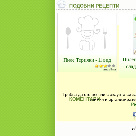
ПОДОБНИ РЕЦЕПТИ
Пилеш
Пиле Терияки - II вид
слад
angellina
Трябва да сте влезли с акаунта си 
КОМЕНТАРИ
снимки и организирате
Ре
(
Н