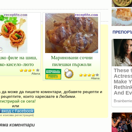
ко филе на шиш,
Мариновани сочни
ко-кисело-люто
пилешки пържоли
Aliana
Aliana
за да може да пишете коментари, добавяте рецепти и
 рецептите, които харесвате в Любими.
гистрирай се сега!
или
не изисква регистрация)
яма коментари