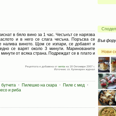
Сподел
киснат в бяло вино за 1 час. Чесънът се нарязва
маслото и в него се слага чесъна. Поръсва се
Във фор
е налива виното. Щом се изпари, се добавят и
аедно се варят около 3 минути. Маринованите
Нови с
0 минути от всяка страна. Подреждат се в плато и
Рецептата е добавена от
senta
на 18 Октомври 2007 г.
Източник: сп. Кулинарен журнал
 бутчета
⋅
Пилешко на скара
⋅
Пиле с мед
⋅
есо и риба