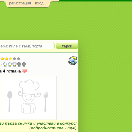
регистрация
вход
:
а
4
готвача
ви първа снимка и участвай в конкурс!
(подробностите - тук)