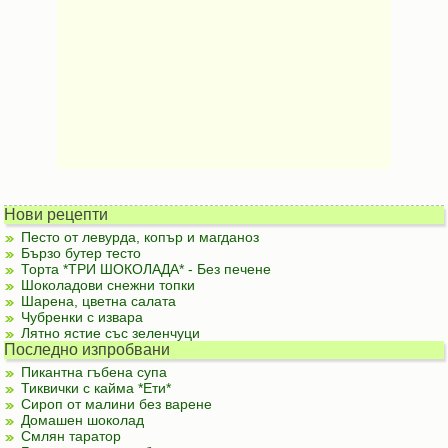
Нови рецепти
Песто от левурда, копър и магданоз
Бързо бутер тесто
Торта *ТРИ ШОКОЛАДА* - Без печене
Шоколадови снежни топки
Шарена, цветна салата
Чубренки с извара
Лятно ястие със зеленчуци
Последно изпробвани
Пикантна гъбена супа
Тиквички с кайма *Ети*
Сироп от малини без варене
Домашен шоколад
Смлян таратор