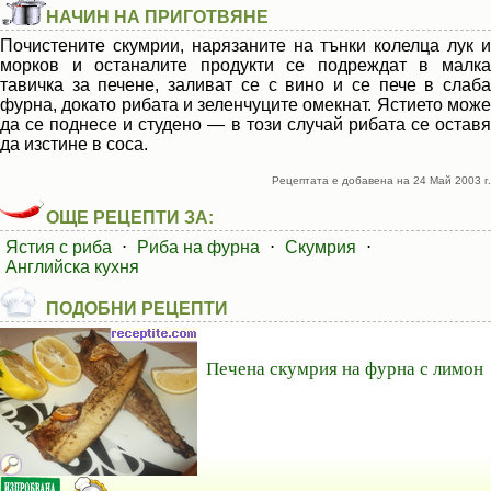
НАЧИН НА ПРИГОТВЯНЕ
Почистените скумрии, нарязаните на тънки колелца лук и
морков и останалите продукти се подреждат в малка
тавичка за печене, заливат се с вино и се пече в слаба
фурна, докато рибата и зеленчуците омекнат. Ястието може
да се поднесе и студено — в този случай рибата се оставя
да изстине в соса.
Рецептата е добавена на 24 Май 2003 г.
ОЩЕ РЕЦЕПТИ ЗА:
Ястия с риба
⋅
Риба на фурна
⋅
Скумрия
⋅
Английска кухня
ПОДОБНИ РЕЦЕПТИ
Печена скумрия на фурна с лимон