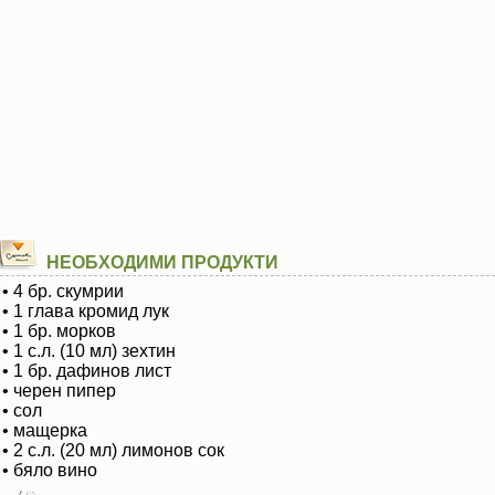
НЕОБХОДИМИ ПРОДУКТИ
• 4 бр. скумрии
• 1 глава кромид лук
• 1 бр. морков
• 1 с.л. (10 мл) зехтин
• 1 бр. дафинов лист
• черен пипер
• сол
• мащерка
• 2 с.л. (20 мл) лимонов сок
• бяло вино