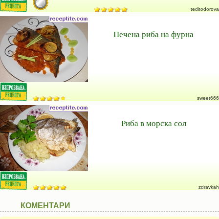
teditodorova
Печена риба на фурна
sweet666
Риба в морска сол
zdravkah
КОМЕНТАРИ