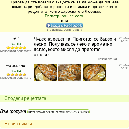
Трябва да сте влезли с акаунта си за да може да пишете
коментари, добавяте рецепти и снимки и организирате
рецептите, които харесвате в Любими.
Регистрирай се сега!
или
(не изисква регистрация)
# 1
Чудесна рецепта! Приготвя се бързо и
23 Май
2018
vanja
лесно. Получава се леко и ароматно
ястие, което мисля да приготвя
[Изпробвал рецептата]
отново.
[Изпробвана]
снимки от
23 Май
2018
vanja
[Изпробвал рецептата]
Сподели рецептата
Във форума
Нови снимки