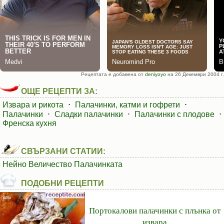
Рецептата е добавена от
deniyoyo
на 26 Декември 2004 г.
ОЩЕ РЕЦЕПТИ ЗА:
Извара и рикота
⋅
Палачинки, катми и гофрети
⋅
Палачинки
⋅
Сладки палачинки
⋅
Палачинки с плодове
⋅
Френска кухня
СВЪРЗАНИ СТАТИИ:
Нейно Величество Палачинката
ПОДОБНИ РЕЦЕПТИ
Портокалови палачинки с плънка от
извара