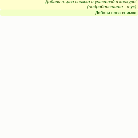
Добави първа снимка и участвай в конкурс!
(подробностите - тук)
Добави нова снимка