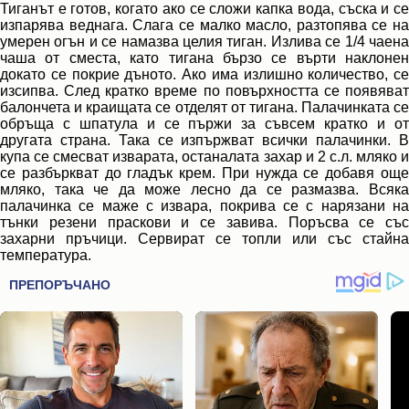
Тиганът е готов, когато ако се сложи капка вода, съска и се
изпарява веднага. Слага се малко масло, разтопява се на
умерен огън и се намазва целия тиган. Излива се 1/4 чаена
чаша от сместа, като тигана бързо се върти наклонен
докато се покрие дъното. Ако има излишно количество, се
изсипва. След кратко време по повърхността се появяват
балончета и краищата се отделят от тигана. Палачинката се
обръща с шпатула и се пържи за съвсем кратко и от
другата страна. Така се изпържват всички палачинки. В
купа се смесват изварата, останалата захар и 2 с.л. мляко и
се разбъркват до гладък крем. При нужда се добавя още
мляко, така че да може лесно да се размазва. Всяка
палачинка се маже с извара, покрива се с нарязани на
тънки резени праскови и се завива. Поръсва се със
захарни пръчици. Сервират се топли или със стайна
температура.