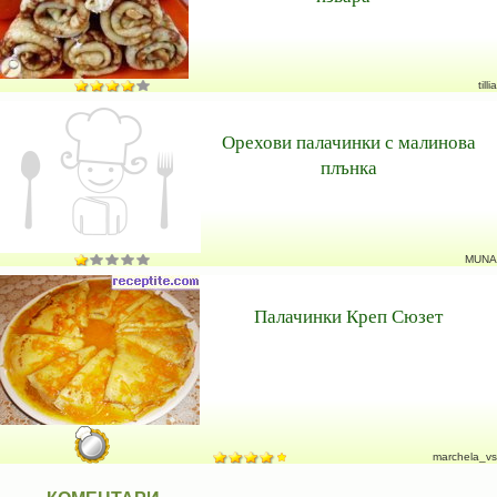
tillia
Орехови палачинки с малинова
плънка
MUNA
Палачинки Креп Сюзет
marchela_vs