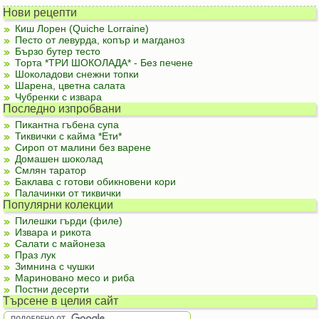
Нови рецепти
Киш Лорен (Quiche Lorraine)
Песто от левурда, копър и магданоз
Бързо бутер тесто
Торта *ТРИ ШОКОЛАДА* - Без печене
Шоколадови снежни топки
Шарена, цветна салата
Чубренки с извара
Последно изпробвани
Пикантна гъбена супа
Тиквички с кайма *Ети*
Сироп от малини без варене
Домашен шоколад
Смлян таратор
Баклава с готови обикновени кори
Палачинки от тиквички
Популярни колекции
Пилешки гърди (филе)
Извара и рикота
Салати с майонеза
Праз лук
Зимнина с чушки
Мариновано месо и риба
Постни десерти
Търсене в целия сайт