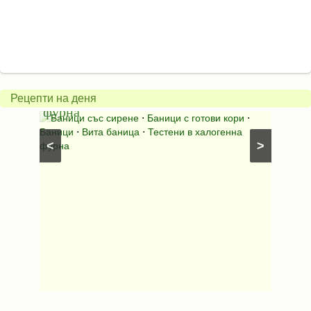
Вита
баница
Пълн
в
шара
халогенна
за
Рецепти на деня
фурна
Нику
⋅
Ястия
Баници със сирене
⋅
Баници с готови кори
⋅
Пълне
шунка
⋅
Баници
⋅
Вита баница
⋅
Тестени в халогенна
⋅
Риба н
<
>
фурна