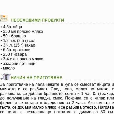
НЕОБХОДИМИ ПРОДУКТИ
• 4 бр. яйца
• 350 мл прясно мляко
• 50 г брашно
• 1/2 ч.л. (2.5 г) сол
• 3 ч.л. (15 г) захар
• 6 бр. праскови
• 250 г извара
• 3-4 с.л. прясно мляко
• захарни пръчици
• масло
НАЧИН НА ПРИГОТВЯНЕ
За приготвяне на палачинките в купа се смесват яйцата и
млякото и се разбиват. След това, малко по малко, с
разбиване, се добавя брашното, солта и 1 ч.л. (5 г) захар,
до получаване на гладка смес. Покрива се с капак или
фолио и се оставя в хладилник за 2 часа. Ако сместа е
гъста, се добавя малко мляко и се разбива отново. Нагрява
се тиган с незалепващо покритие с диаметър 30 см.