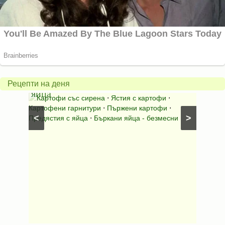
Пържени
картофки
Теле
с
джол
бъркани
в
Рецепти на деня
яйца
гърне
со
⋅
Картофи със сирена
⋅
Ястия с картофи
⋅
Ястия
Картофени гарнитури
⋅
Пържени картофи
⋅
телешко
<
>
Предястия с яйца
⋅
Бъркани яйца - безмесни
Телешко