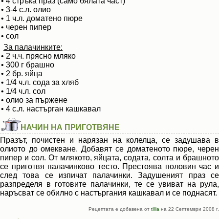
• 4 стръка праз (само бялата част)
• 3-4 с.л. олио
• 1 ч.л. доматено пюре
• черен пипер
• сол
За палачинките:
• 2 ч.ч. прясно мляко
• 300 г брашно
• 2 бр. яйца
• 1/4 ч.л. сода за хляб
• 1/4 ч.л. сол
• олио за пържене
• 4 с.л. настърган кашкавал
НАЧИН НА ПРИГОТВЯНЕ
Празът, почистен и нарязан на колелца, се задушава в
олиото до омекване. Добавят се доматеното пюре, черен
пипер и сол. От млякото, яйцата, содата, солта и брашното
се приготвя палачинково тесто. Престоява половин час и
след това се изпичат палачинки. Задушеният праз се
разпределя в готовите палачинки, те се увиват на рула,
наръсват се обилно с настъргания кашкавал и се поднасят.
Рецептата е добавена от
tillia
на 22 Септември 2008 г.