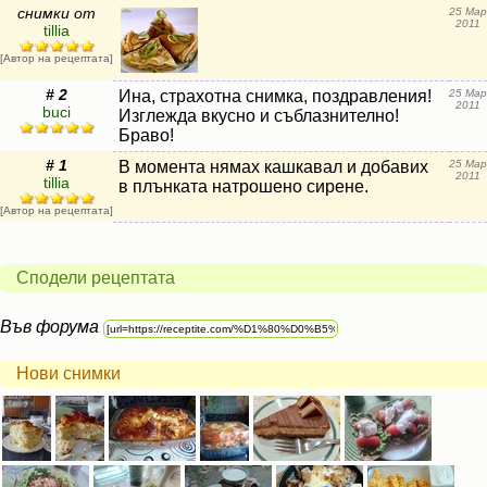
снимки от
25 Мар
2011
tillia
[Автор на рецептата]
# 2
Ина, страхотна снимка, поздравления!
25 Мар
2011
buci
Изглежда вкусно и съблазнително!
Браво!
# 1
В момента нямах кашкавал и добавих
25 Мар
2011
tillia
в плънката натрошено сирене.
[Автор на рецептата]
Сподели рецептата
Във форума
Нови снимки