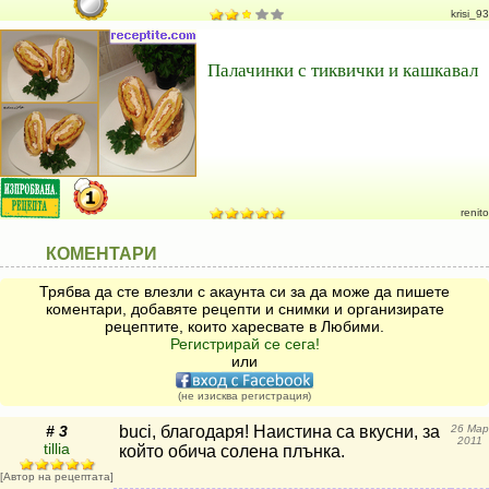
krisi_93
Палачинки с тиквички и кашкавал
renito
КОМЕНТАРИ
Трябва да сте влезли с акаунта си за да може да пишете
коментари, добавяте рецепти и снимки и организирате
рецептите, които харесвате в Любими.
Регистрирай се сега!
или
(не изисква регистрация)
# 3
buci, благодаря! Наистина са вкусни, за
26 Мар
2011
tillia
който обича солена плънка.
[Автор на рецептата]