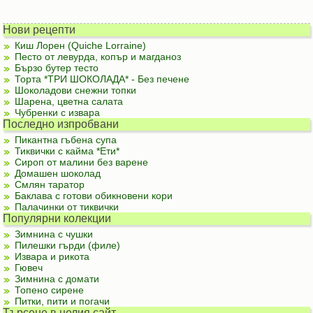
Нови рецепти
Киш Лорен (Quiche Lorraine)
Песто от левурда, копър и магданоз
Бързо бутер тесто
Торта *ТРИ ШОКОЛАДА* - Без печене
Шоколадови снежни топки
Шарена, цветна салата
Чубренки с извара
Последно изпробвани
Пикантна гъбена супа
Тиквички с кайма *Ети*
Сироп от малини без варене
Домашен шоколад
Смлян таратор
Баклава с готови обикновени кори
Палачинки от тиквички
Популярни колекции
Зимнина с чушки
Пилешки гърди (филе)
Извара и рикота
Гювеч
Зимнина с домати
Топено сирене
Питки, пити и погачи
Търсене в целия сайт