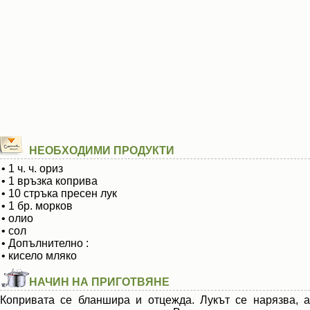
НЕОБХОДИМИ ПРОДУКТИ
• 1 ч. ч. ориз
• 1 връзка коприва
• 10 стръка пресен лук
• 1 бр. морков
• олио
• сол
• Допълнително :
• кисело мляко
НАЧИН НА ПРИГОТВЯНЕ
Копривата се бланшира и отцежда. Лукът се нарязва, а