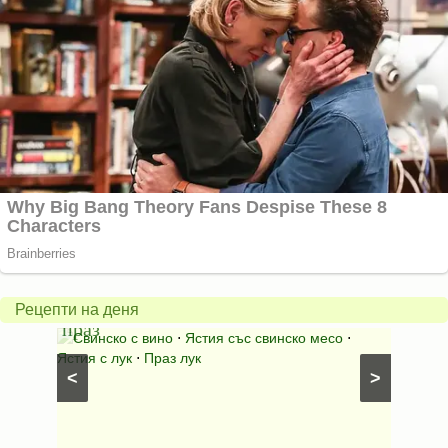
Пърж
карто
Свинско
с
с
бърка
Рецепти на деня
праз
яйца
 с
Свинско с вино
⋅
Ястия със свинско месо
⋅
Карто
ушки
⋅
Ястия с лук
⋅
Праз лук
Картофе
<
>
ени
Предяст