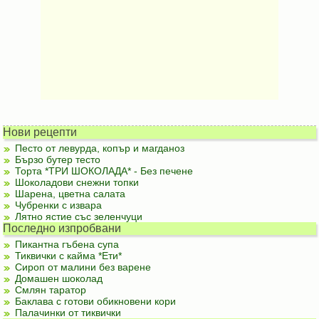
Нови рецепти
Песто от левурда, копър и магданоз
Бързо бутер тесто
Торта *ТРИ ШОКОЛАДА* - Без печене
Шоколадови снежни топки
Шарена, цветна салата
Чубренки с извара
Лятно ястие със зеленчуци
Последно изпробвани
Пикантна гъбена супа
Тиквички с кайма *Ети*
Сироп от малини без варене
Домашен шоколад
Смлян таратор
Баклава с готови обикновени кори
Палачинки от тиквички