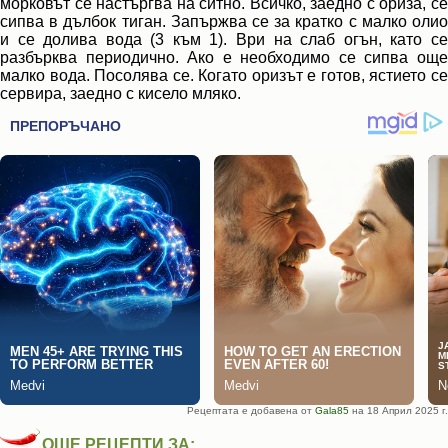
морковът се настъргва на ситно. Всичко, заедно с ориза, се
сипва в дълбок тиган. Запържва се за кратко с малко олио
и се долива вода (3 към 1). Ври на слаб огън, като се
разбърква периодично. Ако е необходимо се сипва още
малко вода. Посолява се. Когато оризът е готов, ястието се
сервира, заедно с кисело мляко.
Рецептата е добавена от
Gala85
на 18 Април 2025 г.
ОЩЕ РЕЦЕПТИ ЗА: