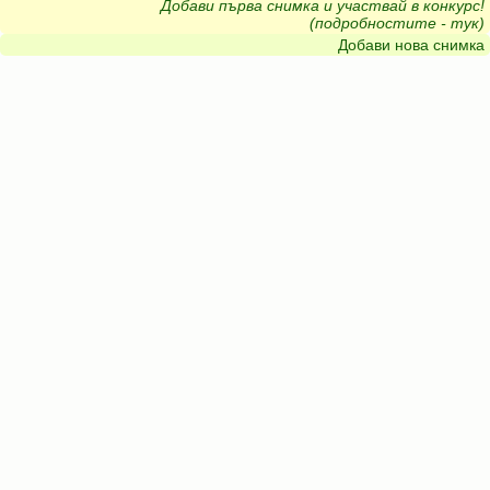
Добави първа снимка и участвай в конкурс!
(подробностите - тук)
Добави нова снимка