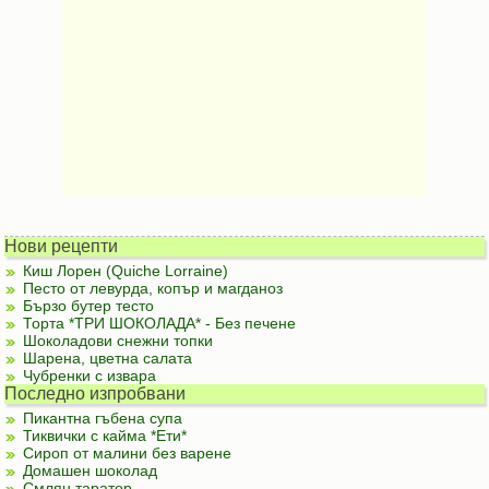
Нови рецепти
Киш Лорен (Quiche Lorraine)
Песто от левурда, копър и магданоз
Бързо бутер тесто
Торта *ТРИ ШОКОЛАДА* - Без печене
Шоколадови снежни топки
Шарена, цветна салата
Чубренки с извара
Последно изпробвани
Пикантна гъбена супа
Тиквички с кайма *Ети*
Сироп от малини без варене
Домашен шоколад
Смлян таратор