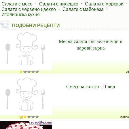
Салати с месо
⋅
Салати с пилешко
⋅
Салати с моркови
⋅
Салати с червено цвекло
⋅
Салати с майонеза
⋅
Италианска кухня
ПОДОБНИ РЕЦЕПТИ
Месна салата със зеленчуци и
нарови зърна
vg
Смесена салата - II вид
zlatina