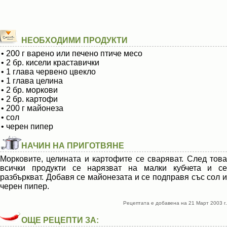
НЕОБХОДИМИ ПРОДУКТИ
• 200 г варено или печено птиче месо
• 2 бр. кисели краставички
• 1 глава червено цвекло
• 1 глава целина
• 2 бр. моркови
• 2 бр. картофи
• 200 г майонеза
• сол
• черен пипер
НАЧИН НА ПРИГОТВЯНЕ
Морковите, целината и картофите се сваряват. След това
всички продукти се нарязват на малки кубчета и се
разбъркват. Добавя се майонезата и се подправя със сол и
черен пипер.
Рецептата е добавена на 21 Март 2003 г.
ОЩЕ РЕЦЕПТИ ЗА: