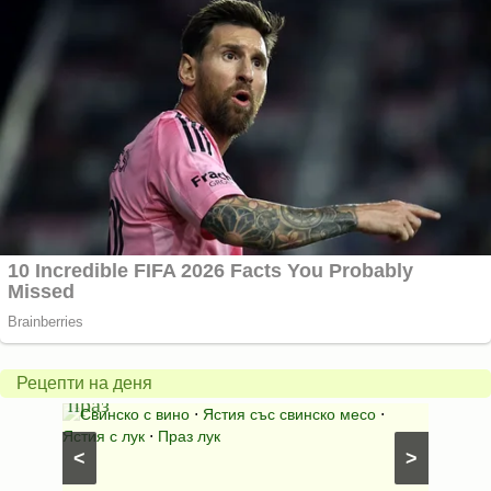
Пърж
карто
Свинско
с
с
бърка
Рецепти на деня
праз
яйца
 с
Свинско с вино
⋅
Ястия със свинско месо
⋅
Карто
ушки
⋅
Ястия с лук
⋅
Праз лук
Картофе
<
>
ени
Предяст