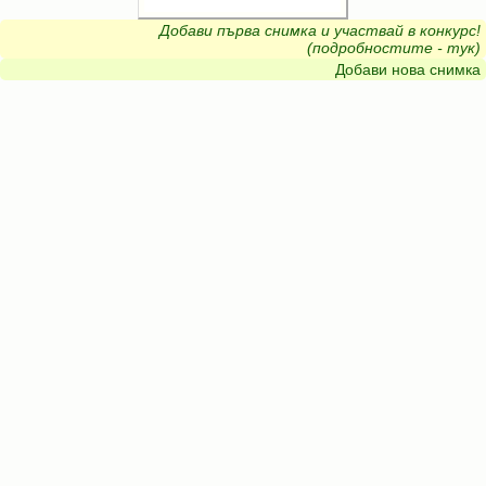
Добави първа снимка и участвай в конкурс!
(подробностите - тук)
Добави нова снимка