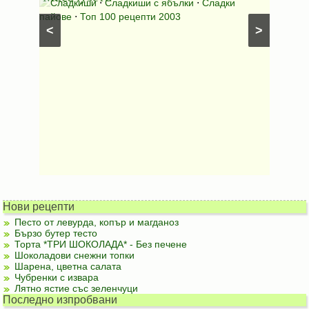
⋅
Сладкиши
⋅
Сладкиши с ябълки
⋅
Сладки
Соден
лени
пайове
⋅
Топ 100 рецепти 2003
питки (б
<
>
Нови рецепти
Песто от левурда, копър и магданоз
Бързо бутер тесто
Торта *ТРИ ШОКОЛАДА* - Без печене
Шоколадови снежни топки
Шарена, цветна салата
Чубренки с извара
Лятно ястие със зеленчуци
Последно изпробвани