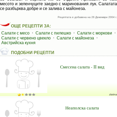
месото и зеленчуците заедно с маринования лук. Салатата
се разбърква добре и се залива с майонеза.
Рецептата е добавена на 26 Декември 2004 г.
ОЩЕ РЕЦЕПТИ ЗА:
Салати с месо
⋅
Салати с пилешко
⋅
Салати с моркови
⋅
Салати с червено цвекло
⋅
Салати с майонеза
⋅
Австрийска кухня
ПОДОБНИ РЕЦЕПТИ
Смесена салата - II вид
zlatina
Неаполска салата