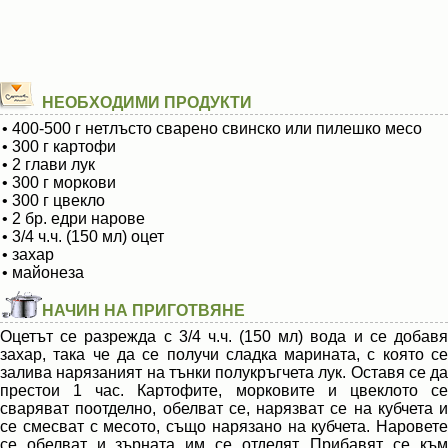
НЕОБХОДИМИ ПРОДУКТИ
• 400-500 г нетлъсто сварено свинско или пилешко месо
• 300 г картофи
• 2 глави лук
• 300 г моркови
• 300 г цвекло
• 2 бр. едри нарове
• 3/4 ч.ч. (150 мл) оцет
• захар
• майонеза
НАЧИН НА ПРИГОТВЯНЕ
Оцетът се разрежда с 3/4 ч.ч. (150 мл) вода и се добавя
захар, така че да се получи сладка марината, с която се
залива нарязаният на тънки полукръгчета лук. Оставя се да
престои 1 час. Картофите, морковите и цвеклото се
сваряват поотделно, обелват се, нарязват се на кубчета и
се смесват с месото, също нарязано на кубчета. Наровете
се обелват и зърната им се отделят. Прибавят се към