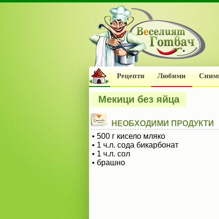
Рецепти
Любими
Сним
Мекици без яйца
НЕОБХОДИМИ ПРОДУКТИ
• 500 г кисело мляко
• 1 ч.л. сода бикарбонат
• 1 ч.л. сол
• брашно