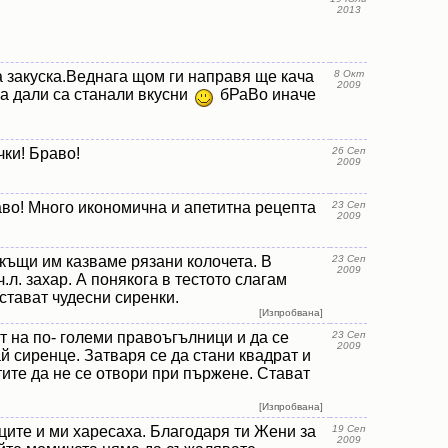
2013
 закуска.Веднага щом ги направя ще кача
8 Окт
2009
а дали са станали вкусни
бРаВо иначе
ки! Браво!
26 Сеп
2009
аво! Много икономична и апетитна рецепта
23 Сеп
2009
 къщи им казваме рязани колочета. В
23 Сеп
2009
ч.л. захар. А понякога в тестото слагам
стават чудесни сиренки.
[Изпробвана]
 на по- големи правоъгълници и да се
23 Сеп
2009
й сиренце. Затваря се да стани квадрат и
тите да не се отвори при пържене. Стават
[Изпробвана]
ците и ми харесаха. Благодаря ти Жени за
19 Сеп
2009