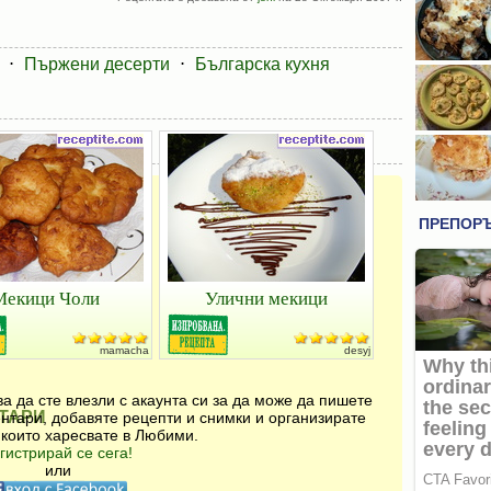
⋅
Пържени десерти
⋅
Българска кухня
Мекици Чоли
Улични мекици
mamacha
desyj
а да сте влезли с акаунта си за да може да пишете
ТАРИ
нтари, добавяте рецепти и снимки и организирате
 които харесвате в Любими.
гистрирай се сега!
или