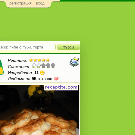
регистрация
вход
Рейтинг:
Сложност:
Изпробвана:
11
Любима на
95
готвача