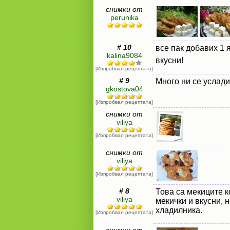
снимки от
perunika
# 10
все пак добавих 1 я
kalina9084
вкусни!
[Изпробвал рецептата]
# 9
Много ни се услади
gkostova04
[Изпробвал рецептата]
снимки от
viliya
[Изпробвал рецептата]
снимки от
viliya
[Изпробвал рецептата]
# 8
Това са мекиците к
viliya
мекички и вкусни, 
хладилника.
[Изпробвал рецептата]