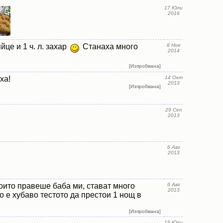
17 Юли
2016
йце и 1 ч. л. захар
Станаха много
8 Ное
2014
[Изпробвана]
ха!
14 Окт
2013
[Изпробвана]
29 Сеп
2013
6 Авг
2013
оито правеше баба ми, стават много
6 Авг
2013
но е хубаво тестото да престои 1 нощ в
[Изпробвана]
19 Юли