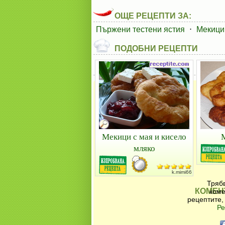
ОЩЕ РЕЦЕПТИ ЗА:
Пържени тестени ястия
⋅
Мекици
ПОДОБНИ РЕЦЕПТИ
Мекици с мая и кисело
мляко
k.mimi66
Трябв
КОМЕН
коме
рецептите,
Ре