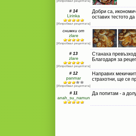
[Изпробвал рецептата]
# 14
Добри са, икономич
Lirinka
оставих тестото да
[Изпробвал рецептата]
снимки от
zlare
[Изпробвал рецептата]
# 13
Станаха превъзходн
zlare
Благодаря за рецеп
[Изпробвал рецептата]
# 12
Направих мекичките
panmar
страхотни, ще се п
[Изпробвал рецептата]
# 11
Да попитам - а дол
anah_su_namun