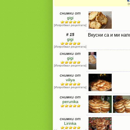
(
снимки от
gigi
[Изпробвал рецептата]
# 15
Вкусни са и ми нап
gigi
[Изпробвал рецептата]
снимки от
gigi
[Изпробвал рецептата]
снимки от
viliya
[Изпробвал рецептата]
снимки от
perunika
снимки от
Lirinka