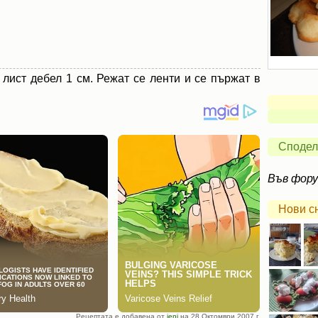
 лист дебел 1 см. Режат се ленти и се пържат в
Сподел
Във фор
Нови с
Рецептата е добавена от
jeni
на 28 Октомври 2007 г.