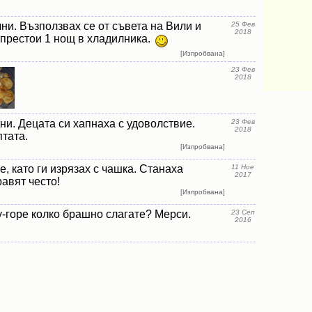
ни. Възползвах се от съвета на Вили и
25 Фев
2018
 престои 1 нощ в хладилника.
[Изпробвана]
23 Фев
2018
и. Децата си хапнаха с удоволствие.
23 Фев
2018
тата.
[Изпробвана]
, като ги изрязах с чашка. Станаха
11 Ное
2017
равят често!
[Изпробвана]
у-горе колко брашно слагате? Мерси.
23 Сеп
2016