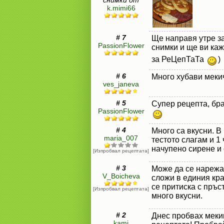
снимки от
k.mimi66
# 7
Ще направя утре за
PassionFlower
снимки и ще ви каж
за РеЦепТаТа
)
# 6
Много хубави мекич
ves_janeva
# 5
Супер рецепта, бр
PassionFlower
# 4
Много са вкусни. В
maria_007
тестото слагам и 1 
начупено сирене и 
[Изпробвал рецептата]
# 3
Може да се нарежат
V_Boicheva
сложи в единия кра
се притиска с пръс
[Изпробвал рецептата]
много вкусни.
# 2
Днес пробвах меки
kami