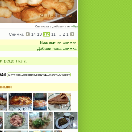
Снимката е добавена от
viliya
Снимка
14
13
12
11
...
2
1
Виж всички снимки
Добави нова снимка
и рецептата
ума
нимки