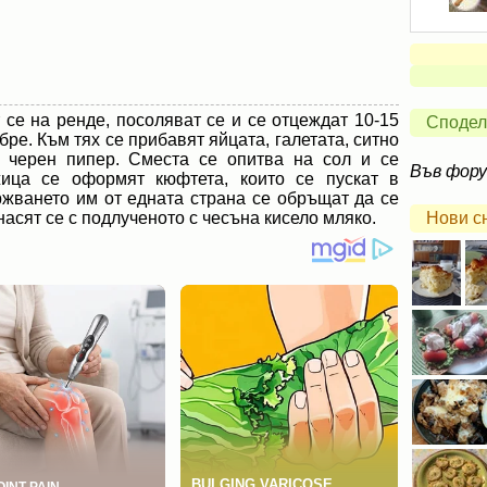
т се на ренде, посоляват се и се отцеждат 10-15
Сподел
бре. Към тях се прибавят яйцата, галетата, ситно
т черен пипер. Сместа се опитва на сол и се
Във фор
ица се оформят кюфтета, които се пускат в
жването им от едната страна се обръщат да се
насят се с подлученото с чесъна кисело мляко.
Нови с