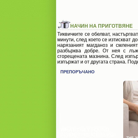
НАЧИН НА ПРИГОТВЯНЕ
Тиквичките се обелват, настъргва
минути, след което се изтискват до
нарязаният магданоз и смления
разбърква добре. От нея с лъж
сгорещената мазнина. След изпър
изпържат и от другата страна. Под