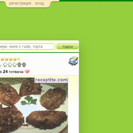
регистрация
вход
:
а
24
готвача