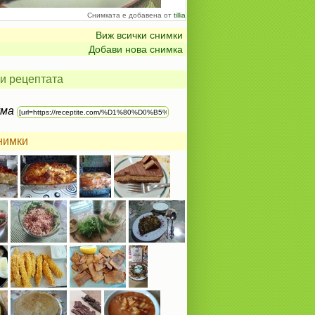
Снимката е добавена от
tillia
Виж всички снимки
Добави нова снимка
и рецептата
ума
нимки