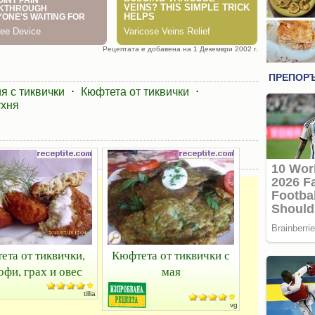
Рецептата е добавена на 1 Декември 2002 г.
я с тиквички
⋅
Кюфтета от тиквички
⋅
ухня
ета от тиквички,
Кюфтета от тиквички с
офи, грах и овес
мая
tillia
vg