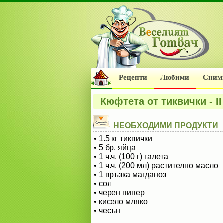
Рецепти
Любими
Сним
Кюфтета от тиквички - II
НЕОБХОДИМИ ПРОДУКТИ
• 1.5 кг тиквички
• 5 бр. яйца
• 1 ч.ч. (100 г) галета
• 1 ч.ч. (200 мл) растително масло
• 1 връзка магданоз
• сол
• черен пипер
• кисело мляко
• чесън