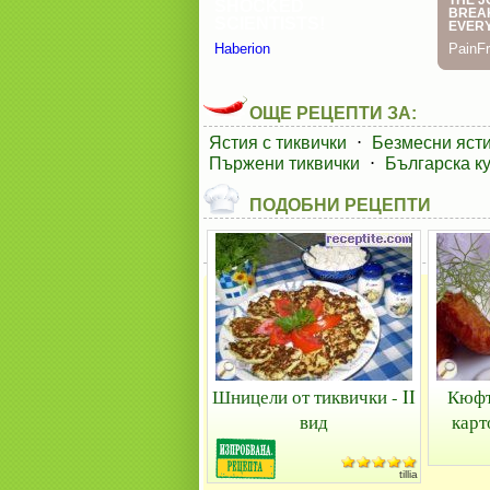
ОЩЕ РЕЦЕПТИ ЗА:
Ястия с тиквички
⋅
Безмесни ясти
Пържени тиквички
⋅
Българска к
ПОДОБНИ РЕЦЕПТИ
Шницели от тиквички - II
Кюфт
вид
карт
tillia