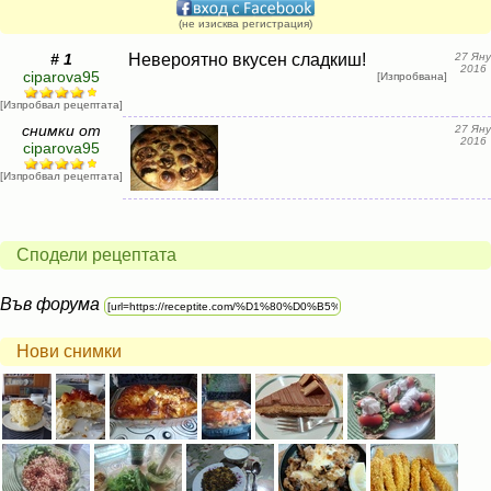
(не изисква регистрация)
# 1
Невероятно вкусен сладкиш!
27 Яну
2016
ciparova95
[Изпробвана]
[Изпробвал рецептата]
снимки от
27 Яну
2016
ciparova95
[Изпробвал рецептата]
Сподели рецептата
Във форума
Нови снимки