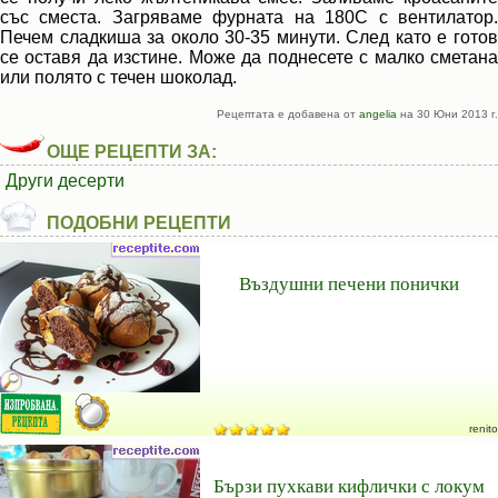
със сместа. Загряваме фурната на 180С с вентилатор.
Печем сладкиша за около 30-35 минути. След като е готов
се оставя да изстине. Може да поднесете с малко сметана
или полято с течен шоколад.
Рецептата е добавена от
angelia
на 30 Юни 2013 г.
ОЩЕ РЕЦЕПТИ ЗА:
Други десерти
ПОДОБНИ РЕЦЕПТИ
Въздушни печени понички
renito
Бързи пухкави кифлички с локум