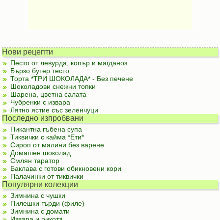
Нови рецепти
Песто от левурда, копър и магданоз
Бързо бутер тесто
Торта *ТРИ ШОКОЛАДА* - Без печене
Шоколадови снежни топки
Шарена, цветна салата
Чубренки с извара
Лятно ястие със зеленчуци
Последно изпробвани
Пикантна гъбена супа
Тиквички с кайма *Ети*
Сироп от малини без варене
Домашен шоколад
Смлян таратор
Баклава с готови обикновени кори
Палачинки от тиквички
Популярни колекции
Зимнина с чушки
Пилешки гърди (филе)
Зимнина с домати
Извара и рикота