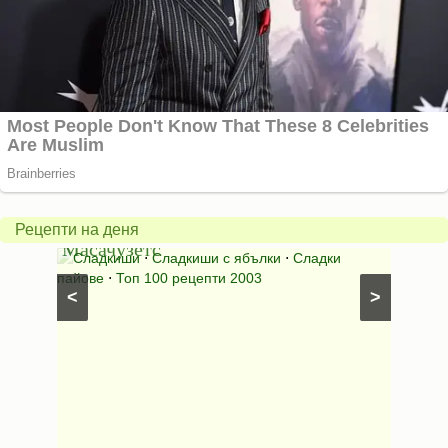
Американски
ябълков
Соден
пай
питка
от
на
Рецепти на деня
Масачузетс
мама
⋅
Сладкиши
⋅
Сладкиши с ябълки
⋅
Сладки
Соден
лени
пайове
⋅
Топ 100 рецепти 2003
питки (б
<
>