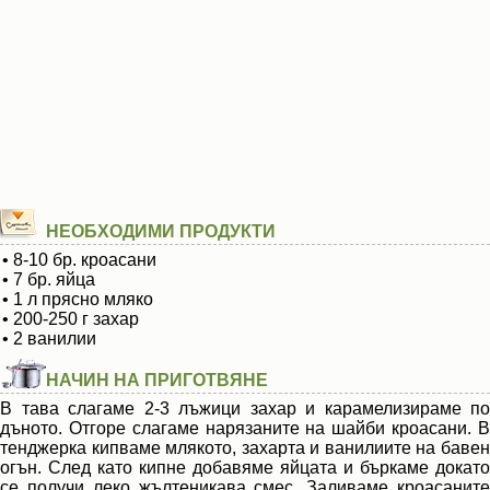
НЕОБХОДИМИ ПРОДУКТИ
• 8-10 бр. кроасани
• 7 бр. яйца
• 1 л прясно мляко
• 200-250 г захар
• 2 ванилии
НАЧИН НА ПРИГОТВЯНЕ
В тава слагаме 2-3 лъжици захар и карамелизираме по
дъното. Отгоре слагаме нарязаните на шайби кроасани. В
тенджерка кипваме млякото, захарта и ванилиите на бавен
огън. След като кипне добавяме яйцата и бъркаме докато
се получи леко жълтеникава смес. Заливаме кроасаните