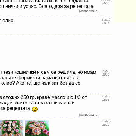
точна. Станаха бързо и лесно. Отдавна
2016
ошнички и успях. Благодаря за рецептата.
[Изпробвана]
с олио.
3 Май
2016
т тези кошнички и съм се решила, но имам
3 Май
2016
талните формички намазват ли се с
олио? Ако не, ще излязат без да се
 сложих 250 гр. краве масло и с 1/3 от
4 Мар
2016
ладки, които са страхотни както и
 за рецептата
[Изпробвана]
4 Мар
2016