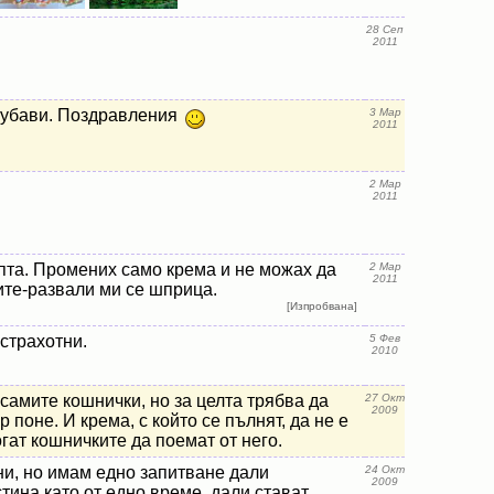
28 Сеп
2011
хубави. Поздравления
3 Мар
2011
2 Мар
2011
пта. Промених само крема и не можах да
2 Мар
2011
те-развали ми се шприца.
[Изпробвана]
страхотни.
5 Фев
2010
 самите кошнички, но за целта трябва да
27 Окт
2009
 поне. И крема, с който се пълнят, да не е
огат кошничките да поемат от него.
ни, но имам едно запитване дали
24 Окт
2009
тина като от едно време, дали стават