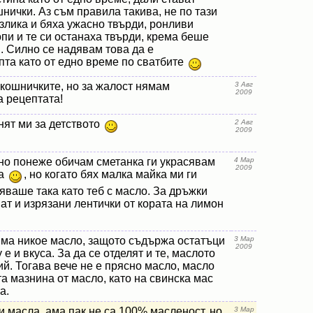
нички. Аз съм правила такива, не по тази
злика и бяха ужасно твърди, ронливи
пи и те си останаха твърди, крема беше
. Силно се надявам това да е
пта като от едно време по сватбите
 кошничките, но за жалост нямам
3 Авг
2009
а рецептата!
нят ми за детството
2 Авг
2009
 но понеже обичам сметанка ги украсявам
4 Мар
2009
ка
, но когато бях малка майка ми ги
яваше така като теб с масло. За дръжки
ат и изрязани лентички от кората на лимон
ма никое масло, защото съдържа остатъци
3 Мар
2009
 е и вкуса. За да се отделят и те, маслото
Гий. Тогава вече не е прясно масло, масло
та мазнина от масло, като на свинска мас
а.
и масла, ама пак не са 100% масленост, но
3 Мар