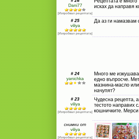
# 26
Рецептата е много 
Dani77
исках да направя к
[Изпробвал рецептата]
# 25
Да аз ги намазвам 
viliya
[Изпробвал рецептата]
# 24
Много ме изкушава
yanichka
едно въпросче. Ме
мазнина-масло или 
начупят?
# 23
Чудесна рецепта, аз
viliya
тестото направих с
кошничките. Мерси
[Изпробвал рецептата]
снимки от
viliya
[Изпробвал рецептата]