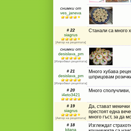
снимки от
ves_janeva
# 22
Станали са много 
siagrus
[Автор на рецептата]
снимки от
desislava_pm
[Изпробвал рецептата]
# 21
Много хубава реце
desislava_pm
шприцовам розички
[Изпробвал рецептата]
# 20
Много сполучливи, 
i4eto3421
# 19
Да, стават мекички
siagrus
престоят една вечер
много гъст, за да м
[Автор на рецептата]
# 18
Изглеждат страхот
kitana
кошничките са наис