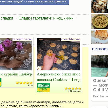
 на шоколада" - само за сериозни фенове
 сладки
⋅
Сладки тарталетки и кошнички
⋅
и курабии Калбур
Американски бисквити с
шоколад Cookies - II вид
buci
SStoianova
за да може да пишете коментари, добавяте рецепти и
 рецептите, които харесвате в Любими.