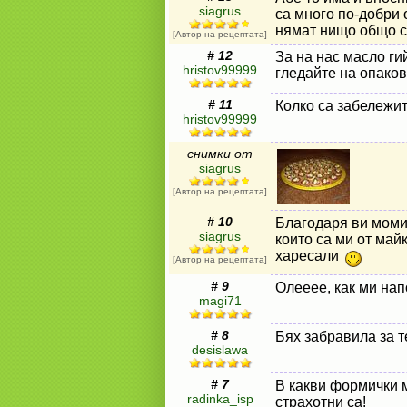
siagrus
са много по-добри 
нямат нищо общо с
[Автор на рецептата]
# 12
За на нас масло ги
hristov99999
гледайте на опаков
# 11
Колко са забележи
hristov99999
снимки от
siagrus
[Автор на рецептата]
# 10
Благодаря ви момич
siagrus
които са ми от май
харесали
[Автор на рецептата]
# 9
Олееее, как ми нап
magi71
# 8
Бях забравила за т
desislawa
# 7
В какви формички 
radinka_isp
страхотни са!