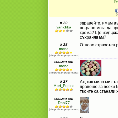
Ре
(
# 29
здравейте, имам въ
yanichka
по-рано мога да пр
крема? Ще издържат
съхранявам?
# 28
Отново страхотен р
mond
[Изпробвал рецептата]
снимки от
mond
[Изпробвал рецептата]
# 27
Ах, как мило ми ста
Meri_Popins
правеше за всеки В
твоите са станали 
снимки от
Dani77
[Изпробвал рецептата]