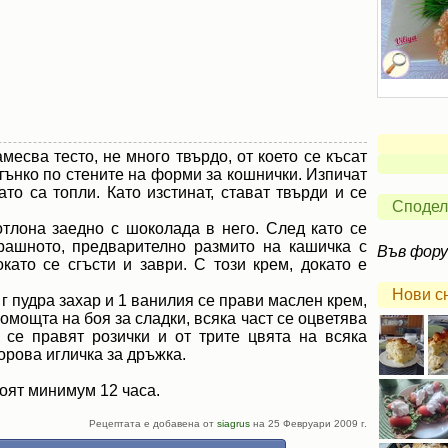
месва тесто, не много твърдо, от което се късат
 тънко по стените на форми за кошнички. Изпичат
то са топли. Като изстинат, стават твърди и се
Сподел
отлона заедно с шоколада в него. След като се
рашното, предварително размито на кашичка с
Във фор
като се сгъсти и заври. С този крем, докато е
Нови с
 г пудра захар и 1 ванилия се прави маслен крем,
помощта на боя за сладки, всяка част се оцветява
 се правят розички и от трите цвята на всяка
орова игличка за дръжка.
тоят минимум 12 часа.
Рецептата е добавена от
siagrus
на 25 Февруари 2009 г.