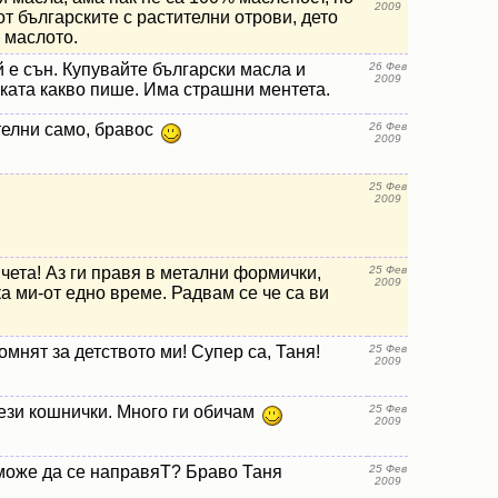
2009
от българските с растителни отрови, дето
 маслото.
й е сън. Купувайте български масла и
26 Фев
2009
ката какво пише. Има страшни ментета.
телни само, бравос
26 Фев
2009
25 Фев
2009
ета! Аз ги правя в метални формички,
25 Фев
2009
ка ми-от едно време. Радвам се че са ви
омнят за детството ми! Супер са, Таня!
25 Фев
2009
ези кошнички. Много ги обичам
25 Фев
2009
може да се направяТ? Браво Таня
25 Фев
2009