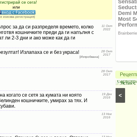
гистрирай се сега!
или
не изисква регистрация)
прос за да си разпределя времето, колко
11 Окт
2022
иготвя кошничките преди да ги напълня с
Крем
 ли 2-3 дни и ако може как да ги
с
езултат! Излапаха се и без украса!
28 Окт
чиа
Печено
2017
[Изпробвана]
и
пиле
кокосово
в
28 Окт
Рецепт
2017
мляко
саркоф
Кокосови кремове
⋅
Вегански рецепти
⋅
Постни
Ястия с
десерти
⋅
Вегански десерти
⋅
Кремове, парфета и
<
на когато се сетя за кумата ни която
19 Дек
желета
⋅
Ягодови кремове
⋅
Кремове с горски
2016
елинден кошничките, умирах за тях. И
плодове
хубави.
13 Ное
2016
13 Ное