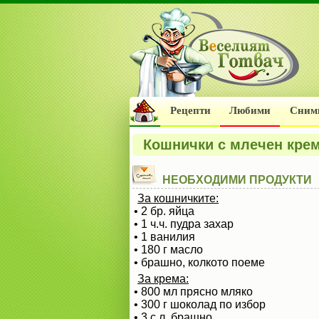
Рецепти
Любими
Сним
Кошнички с млечен крем
НЕОБХОДИМИ ПРОДУКТИ
За кошничките:
• 2 бр. яйца
• 1 ч.ч. пудра захар
• 1 ванилия
• 180 г масло
• брашно, колкото поеме
За крема:
• 800 мл прясно мляко
• 300 г шоколад по избор
• 3 с.л. брашно