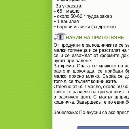
За украсата:
• 65 г масло
• около 50-60 г пудра захар
• 1 ванилия
• борови иглички (за дръжки)
НАЧИН НА ПРИГОТВЯНЕ
От продуктите за кошничките се за
малки топченца и се разстилат на
се и се изваждат от формите дока
чупят при вадене.
За крема: Слага се млякото на к
разтопи шоколада, се прибавя б
малко прясно мляко. Бърка се до
топъл, се пълнят кошничките.
Отделно от 65 г масло, около 50-60
който се разделя на три части и с 
в различен цвят. С малък шприц
кошничка. Завършекът е по една б
Забележка: По-вкусни са ако прес