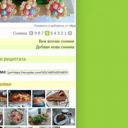
Снимката е добавена от
viliya
Снимка
9
8
7
6
5
4
3
2
1
Виж всички снимки
Добави нова снимка
и рецептата
ума
нимки