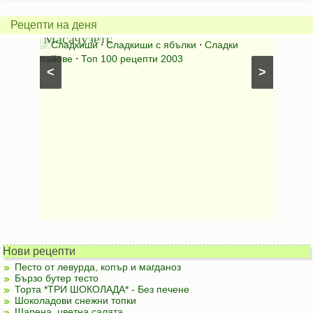
пай
питка
от
на
Рецепти на деня
Масачузетс
мама
⋅
Сладкиши
⋅
Сладкиши с ябълки
⋅
Сладки
Соден
лени
пайове
⋅
Топ 100 рецепти 2003
питки (б
<
>
Нови рецепти
Песто от левурда, копър и магданоз
Бързо бутер тесто
Торта *ТРИ ШОКОЛАДА* - Без печене
Шоколадови снежни топки
Шарена, цветна салата