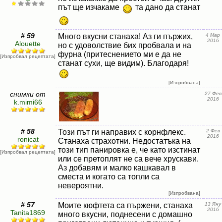
път ще изчакаме
та дано да станат
# 59
Много вкусни станаха! Аз ги пържих,
4 Мар
2016
Alouette
но с удоволствие бих пробвала и на
фурна (притеснението ми е да не
[Изпробвал рецептата]
станат сухи, ще видим). Благодаря!
[Изпробвана]
снимки от
27 Фев
2016
k.mimi66
# 58
Този път ги направих с корнфлекс.
2 Фев
2016
ronicat
Станаха страхотни. Недостатъка на
този тип панировка е, че като изстинат
[Изпробвал рецептата]
или се претоплят не са вече хрускави.
Аз добавям и малко кашкавал в
сместа и когато са топли са
невероятни.
[Изпробвана]
# 57
Моите кюфтета са пържени, станаха
13 Яну
2016
Tanita1869
много вкусни, поднесени с домашно