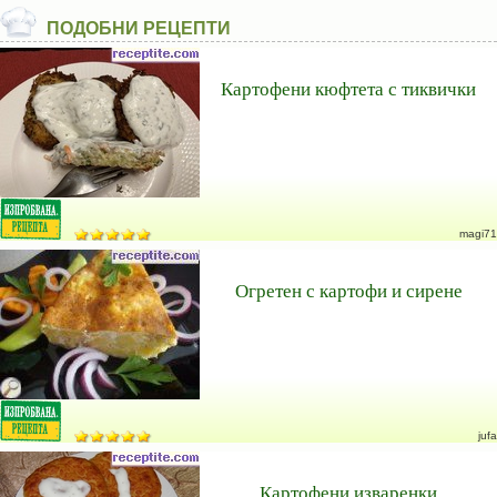
ПОДОБНИ РЕЦЕПТИ
Картофени кюфтета с тиквички
magi71
Огретен с картофи и сирене
jufa
Картофени изваренки