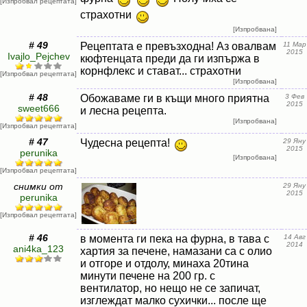
[Изпробвал рецептата]
страхотни
[Изпробвана]
# 49
Рецептата е превъзходна! Аз овалвам
11 Мар
2015
Ivajlo_Pejchev
кюфтенцата преди да ги изпържа в
корнфлекс и стават... страхотни
[Изпробвал рецептата]
[Изпробвана]
# 48
Обожаваме ги в къщи много приятна
3 Фев
2015
sweet666
и лесна рецепта.
[Изпробвана]
[Изпробвал рецептата]
# 47
Чудесна рецепта!
29 Яну
2015
perunika
[Изпробвана]
[Изпробвал рецептата]
снимки от
29 Яну
2015
perunika
[Изпробвал рецептата]
# 46
в момента ги пека на фурна, в тава с
14 Авг
2014
ani4ka_123
хартия за печене, намазани са с олио
и отгоре и отдолу, минаха 20тина
минути печене на 200 гр. с
вентилатор, но нещо не се запичат,
изглеждат малко сухички... после ще