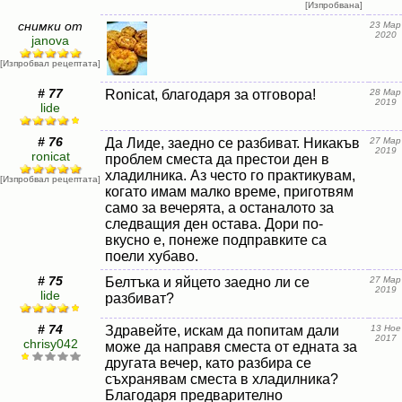
[Изпробвана]
снимки от
23 Мар
2020
janova
[Изпробвал рецептата]
# 77
Ronicat, благодаря за отговора!
28 Мар
2019
lide
# 76
Да Лиде, заедно се разбиват. Никакъв
27 Мар
2019
ronicat
проблем сместа да престои ден в
хладилника. Аз често го практикувам,
[Изпробвал рецептата]
когато имам малко време, приготвям
само за вечерята, а останалото за
следващия ден остава. Дори по-
вкусно е, понеже подправките са
поели хубаво.
# 75
Белтъка и яйцето заедно ли се
27 Мар
2019
lide
разбиват?
# 74
Здравейте, искам да попитам дали
13 Ное
2017
chrisy042
може да направя сместа от едната за
другата вечер, като разбира се
съхранявам сместа в хладилника?
Благодаря предварително