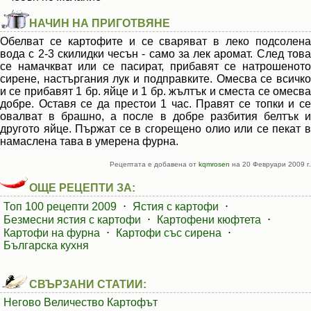
НАЧИН НА ПРИГОТВЯНЕ
Обелват се картофите и се сваряват в леко подсолена
вода с 2-3 скилидки чесън - само за лек аромат. След това
се намачкват или се пасират, прибавят се натрошеното
сирене, настъргания лук и подправките. Омесва се всичко
и се прибавят 1 бр. яйце и 1 бр. жълтък и сместа се омесва
добре. Оставя се да престои 1 час. Правят се топки и се
овалват в брашно, а после в добре разбития белтък и
другото яйце. Пържат се в сгорещено олио или се пекат в
намаслена тава в умерена фурна.
Рецептата е добавена от
kqmrosen
на 20 Февруари 2009 г.
ОЩЕ РЕЦЕПТИ ЗА:
Топ 100 рецепти 2009
⋅
Ястия с картофи
⋅
Безмесни ястия с картофи
⋅
Картофени кюфтета
⋅
Картофи на фурна
⋅
Картофи със сирена
⋅
Българска кухня
СВЪРЗАНИ СТАТИИ:
Негово Величество Картофът