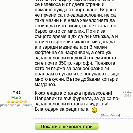
се изпекоха и от двете страни и
нямаше нужда от обръщане. Вярно е
че печени са по-здравословни, не са
така мазни и я няма хамалогията да
стоиш да ги пържиш, но не стават по-
бързо както си мислих. Почти за
същото време щях да ги изпържа, а и
на мен пържени някак по ми допадат,
а и заради мазнината от 3 малки
кюфтенца се нахранвам, а сега уж
здравословни изядох 4 големи което
си е почти 350гр. картофи. Понякога
като ги пържа за разнообразие ги
овалвам в сусам и се получават също
много вкусни. Вътре добавям копър и
магданоз.
# 41
Кюфтенцата станаха превъзходни!
29 Апр
2014
MarSi
Направих ги във фурната, за да са по-
здравословни и станаха чудесни!
[Изпробвал рецептата]
Благодаря за рецептата!
[Изпробвана]
Покажи още коментари