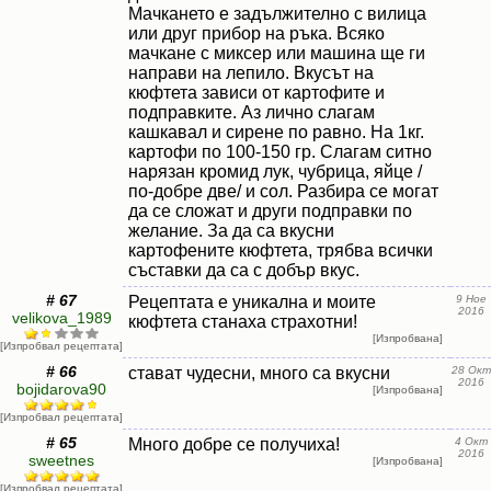
Мачкането е задължително с вилица
или друг прибор на ръка. Всяко
мачкане с миксер или машина ще ги
направи на лепило. Вкусът на
кюфтета зависи от картофите и
подправките. Аз лично слагам
кашкавал и сирене по равно. На 1кг.
картофи по 100-150 гр. Слагам ситно
нарязан кромид лук, чубрица, яйце /
по-добре две/ и сол. Разбира се могат
да се сложат и други подправки по
желание. За да са вкусни
картофените кюфтета, трябва всички
съставки да са с добър вкус.
# 67
Рецептата е уникална и моите
9 Ное
2016
velikova_1989
кюфтета станаха страхотни!
[Изпробвана]
[Изпробвал рецептата]
# 66
стават чудесни, много са вкусни
28 Окт
2016
bojidarova90
[Изпробвана]
[Изпробвал рецептата]
# 65
Много добре се получиха!
4 Окт
2016
sweetnes
[Изпробвана]
[Изпробвал рецептата]