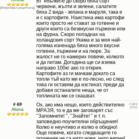
БГ ябълките до скоро бяха сорт
червени, жълти и зелени, салатите
[Изпробвал рецептата]
бяха 2 вида - зелана и маруля, така е
и с картофите. Наистина има картофи
които просто не стават за готвене и
други които са безвкусни пържени или
на фурна. Скоро попаднах на
холандския сорт Укама и за моя най-
голяма изненада бяха много вкусни
готвени, пържени и на пюре. За
жалост не го намерих повече, колкото
и да питам. Догодина ще си взема
направо 100кг ако го открия.
Картофите аз ги мачкам докато са
топли тъй като ми е по-лесно, но след
това ги оставям да изстинат, преди да
добавя останалите неща, че от
топлината ми се скашват.
# 69
Ох, ако има нещо, което действително
2 Дек
2016
Aliana
МРАЗЯ, то е да ме заговарят със
"Запомнете! ", "Знайте! " и т. п.
заповедно-поучителни обръщения!
Колко е неучтиво и колко е обидно!
Още повече, когато следващите го
поучения не са нито нови, нито верни!