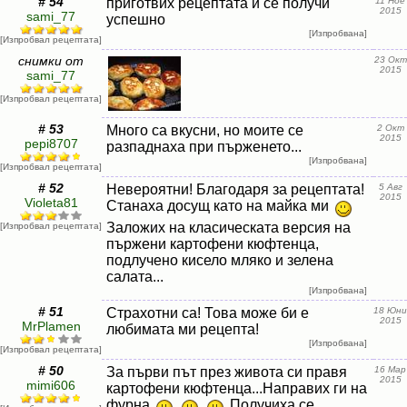
# 54
приготвих рецептата и се получи
11 Ное
2015
sami_77
успешно
[Изпробвана]
[Изпробвал рецептата]
снимки от
23 Окт
2015
sami_77
[Изпробвал рецептата]
# 53
Много са вкусни, но моите се
2 Окт
2015
pepi8707
разпаднаха при пърженето...
[Изпробвана]
[Изпробвал рецептата]
# 52
Невероятни! Благодаря за рецептата!
5 Авг
2015
Violeta81
Станаха досущ като на майка ми
Заложих на класическата версия на
[Изпробвал рецептата]
пържени картофени кюфтенца,
подлучено кисело мляко и зелена
салата...
[Изпробвана]
# 51
Страхотни са! Това може би е
18 Юни
2015
MrPlamen
любимата ми рецепта!
[Изпробвана]
[Изпробвал рецептата]
# 50
За първи път през живота си правя
16 Мар
2015
mimi606
картофени кюфтенца...Направих ги на
фурна
Получиха се