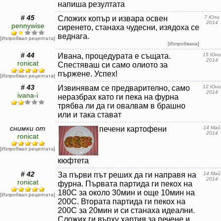
напиша резултата
# 45
Сложих копър и извара освен
7 Юли
2014
pennywise
сиренето, станаха чудесни, изядоха се
веднага.
[Изпробвал рецептата]
[Изпробвана]
# 44
Ивана, процедурата е същата.
15 Юни
2014
ronicat
Спестяваш си само олиото за
пържене. Успех!
[Изпробвал рецептата]
# 43
Извинявам се предварително, само
12 Юни
2014
ivana-i
неразбрах като ги пека на фурна
трябва ли да ги овалвам в брашно
или и така стават
снимки от
печени картофени
14 Май
2014
ronicat
[Изпробвал рецептата]
кюфтета
# 42
За първи път реших да ги направя на
14 Май
2014
ronicat
фурна. Първата партида ги пекох на
180С за около 30мин и още 10мин на
[Изпробвал рецептата]
200С. Втората партида ги пекох на
200С за 20мин и си станаха идеални.
Сложих ги върху хартия за печене и