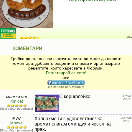
tillia
КОМЕНТАРИ
Трябва да сте влезли с акаунта си за да може да пишете
коментари, добавяте рецепти и снимки и организирате
рецептите, които харесвате в Любими.
Регистрирай се сега!
или
(не изисква регистрация)
снимки от
С корнфлейкс.
3 Фев
2021
ronicat
[Изпробвал рецептата]
# 78
Хапнахме ги с удоволствие! За
23 Мар
2020
janova
аромат слагам сминдух и чесън на
прах.
[Изпробвал рецептата]