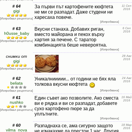
# 64
За първи път картофените кюфтета
11 Сеп
2016
gigi
не ми се разпадат. Даже студени ни
харесаха повече.
[Изпробвал рецептата]
[Изпробвана]
# 63
Вкусни станаха. Добавих риган,
6 Сеп
2016
h0usse_baby
вместо майорана и пекох върху
хартия за печене. С таратор
[Изпробвал рецептата]
комбинацията беше невероятна.
[Изпробвана]
снимки от
28 Авг
2016
gigi
[Изпробвал рецептата]
# 62
Уникалниииии... от години не бях яла
24 Авг
2016
beliata
толкова вкусни кюфтета
[Изпробвана]
[Изпробвал рецептата]
# 61
Един съвет ако позволите. Ако сместа
16 Май
2016
nushko
ви е рядка и ви се разпадат, добавете
сухо картофено пюре за да
[Изпробвал рецептата]
уплътните.
[Изпробвана]
# 60
Разпаднаха се, ама сигурно защото
18 Мар
2016
vilma_nova
не изчакахме да престои 1 час. Другия