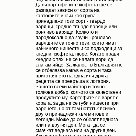
Дали картофените кюфтета ще се
разпадат зависи от сорта на
картофите и към коя група
принадлежи този сорт - твърдо
варящи, средно твърдо варящи или
ронливо варящи. Колкото и
парадоксално да звучи - ронливо
варящите са точно тези, които имат
най-много нишесте и са подходящи за
кнедли, кюфтета, пюре. Когато правя
кнедли с тях, не се налага дори да
слагам яйце. За жалост в България не
се отбелязва какъв е сорта и така
приготвянето на една или друга
рецепта се превръща в лотария.
Защото всеки майстор и точно
толкова добър, колкото са качествени
продуктите му. Картофите се варят с
кората, за да не се губи нишесте при
варенето, но от там нататък всичко
друго принадлежи към митове и
легенди. Може да се обелят веднага
или на другия ден. Могат да се
смачкат веднага или на другия ден.
Aко картофите са от сорт с много