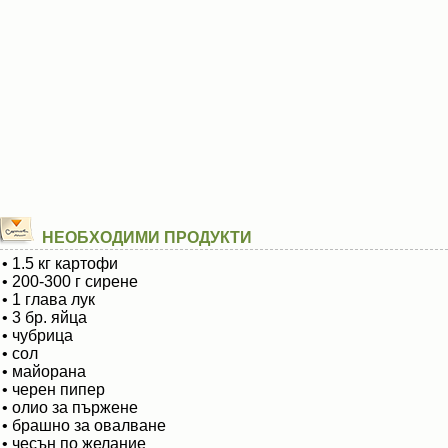
НЕОБХОДИМИ ПРОДУКТИ
• 1.5 кг картофи
• 200-300 г сирене
• 1 глава лук
• 3 бр. яйца
• чубрица
• сол
• майорана
• черен пипер
• олио за пържене
• брашно за овалване
• чесън по желание