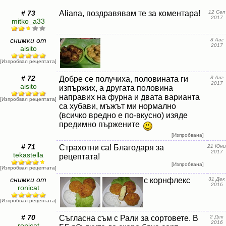
# 73
Aliana, поздравявам те за коментара!
12 Сеп
2017
mitko_a33
снимки от
8 Авг
2017
aisito
[Изпробвал рецептата]
# 72
Добре се получиха, половината ги
8 Авг
2017
aisito
изпържих, а другата половина
направих на фурна и двата варианта
[Изпробвал рецептата]
са хубави, мъжът ми нормално
(всичко вредно е по-вкусно) изяде
предимно пържените
[Изпробвана]
# 71
Страхотни са! Благодаря за
21 Юни
2017
tekastella
рецептата!
[Изпробвана]
[Изпробвал рецептата]
снимки от
с корнфлекс
31 Дек
2016
ronicat
[Изпробвал рецептата]
# 70
Съгласна съм с Рали за сортовете. В
2 Дек
2016
ronicat