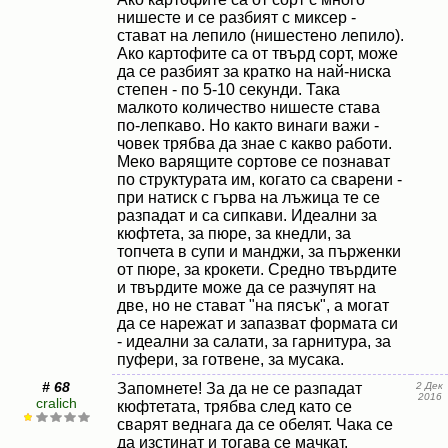
нишесте и се разбият с миксер -
стават на лепило (нишестено лепило).
Ако картофите са от твърд сорт, може
да се разбият за кратко на най-ниска
степен - по 5-10 секунди. Така
малкото количество нишесте става
по-лепкаво. Но както винаги важи -
човек трябва да знае с какво работи.
Меко варящите сортове се познават
по структурата им, когато са сварени -
при натиск с гърва на лъжица те се
разпадат и са сипкави. Идеални за
кюфтета, за пюре, за кнедли, за
топчета в супи и манджи, за пърженки
от пюре, за крокети. Средно твърдите
и твърдите може да се разчупят на
две, но не стават "на пясък", а могат
да се нарежат и запазват формата си
- идеални за салати, за гарнитура, за
пуфери, за готвене, за мусака.
# 68
Запомнете! За да не се разпадат
2 Дек
2016
cralich
кюфтетата, трябва след като се
сварят веднага да се обелят. Чака се
да изстинат и тогава се мачкат.