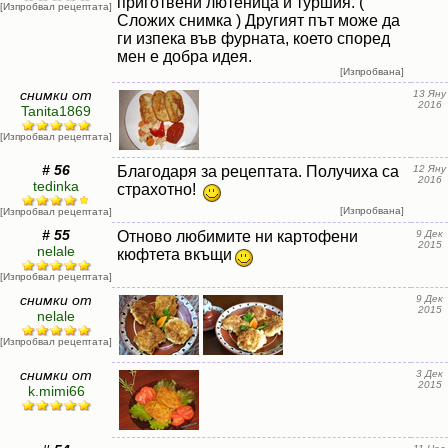
приготвени лютеница и туршия. (
[Изпробвал рецептата]
Сложих снимка ) Другият път може да
ги изпека във фурната, което според
мен е добра идея.
[Изпробвана]
снимки от
13 Яну
2016
Tanita1869
[Изпробвал рецептата]
# 56
Благодаря за рецептата. Получиха са
12 Яну
2016
tedinka
страхотно!
[Изпробвана]
[Изпробвал рецептата]
# 55
Отново любимите ни картофени
9 Дек
2015
nelale
кюфтета вкъщи
[Изпробвал рецептата]
снимки от
9 Дек
2015
nelale
[Изпробвал рецептата]
снимки от
3 Дек
2015
k.mimi66