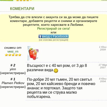
КОМЕНТАРИ
Трябва да сте влезли с акаунта си за да може да пишете
коментари, добавяте рецепти и снимки и организирате
рецептите, които харесвате в Любими.
Регистрирай се сега!
или
(не изисква регистрация)
снимки от
1 Юни
2009
vesi_rn
# 2
Въсщност е с 40 мл ром, от 3 до 8
17 Мар
2007
yinn
различни вида
(нерегистриран)
# 1
По-добре 20 мл тъмен, 20 мл светъл
8 Юни
2004
Plamen Petkov
ром, 20 мл кайсиево бренди и повечко
(нерегистриран)
ананас и портокал. Защото тая
рецепта ми се струва малко
побългарена.