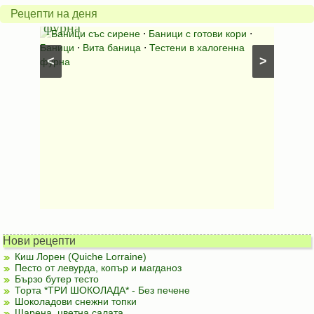
халогенна
за
Рецепти на деня
фурна
Нику
⋅
Ястия
Баници със сирене
⋅
Баници с готови кори
⋅
Пълне
шунка
⋅
Баници
⋅
Вита баница
⋅
Тестени в халогенна
⋅
Риба н
<
>
фурна
Нови рецепти
Киш Лорен (Quiche Lorraine)
Песто от левурда, копър и магданоз
Бързо бутер тесто
Торта *ТРИ ШОКОЛАДА* - Без печене
Шоколадови снежни топки
Шарена, цветна салата