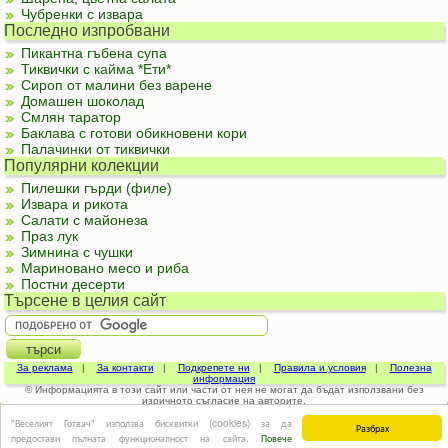
Чубренки с извара
Последно изпробвани
Пикантна гъбена супа
Тиквички с кайма *Ети*
Сироп от малини без варене
Домашен шоколад
Смлян таратор
Баклава с готови обикновени кори
Палачинки от тиквички
Популярни колекции
Пилешки гърди (филе)
Извара и рикота
Салати с майонеза
Праз лук
Зимнина с чушки
Мариновано месо и риба
Постни десерти
Търсене в целия сайт
За реклама
|
За контакти
|
Подкрепете ни
|
Правила и условия
|
Полезна
информация
© Информацията в този сайт или части от нея не могат да бъдат използвани без
изричното съгласие на авторите.
"Веселият Готвач" използва бисквитки (cookies) за да
Разбрах
предостави пълната функционалност на сайта.
Повече