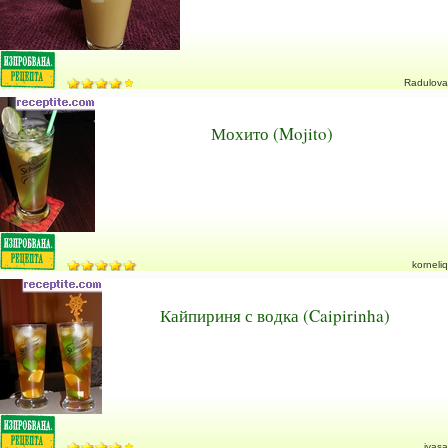
Radulova
Мохито (Mojito)
korneliq
Кайпириня с водка (Caipirinha)
ivasa