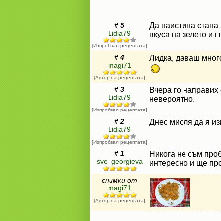
# 5
Да наистина стана 
Lidia79
вкуса на зелето и 
[Изпробвал рецептата]
# 4
Лидка, даваш мног
magi71
[Автор на рецептата]
# 3
Вчера го направих
Lidia79
невероятно.
[Изпробвал рецептата]
# 2
Днес мисля да я из
Lidia79
[Изпробвал рецептата]
# 1
Никога не съм проб
sve_georgieva
интересно и ще пр
снимки от
magi71
[Автор на рецептата]