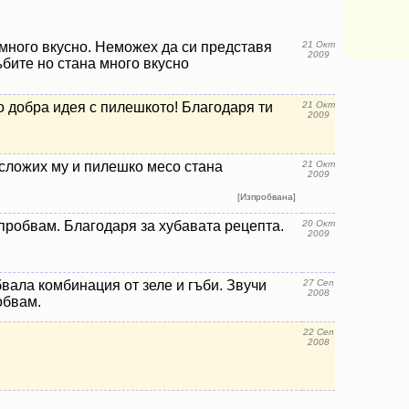
много вкусно. Неможех да си представя
21 Окт
2009
гъбите но стана много вкусно
о добра идея с пилешкото! Благодаря ти
21 Окт
2009
 сложих му и пилешко месо стана
21 Окт
2009
[Изпробвана]
пробвам. Благодаря за хубавата рецепта.
20 Окт
2009
вала комбинация от зеле и гъби. Звучи
27 Сеп
2008
обвам.
22 Сеп
2008