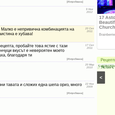
[Изпробвана]
9 Ное
2012
Крем
! Малко е непривична комбинацията на
20 Сеп
2011
аистина е хубава!
с
чиа
Печено
рецепта, пробайте това ястие с тази
17 Сеп
2011
и
пиле
енчуци вкусът е невероятен моето
ха, благодаря ти
кокосово
в
[Изпробвана]
Рецепт
мляко
саркоф
20 Мар
Кокосови кремове
⋅
Вегански рецепти
⋅
Постни
Ястия с
2010
десерти
⋅
Вегански десерти
⋅
Кремове, парфета и
<
желета
⋅
Ягодови кремове
⋅
Кремове с горски
плодове
ни тавата и сложих една шепа ориз, много
22 Ное
2009
[Изпробвана]