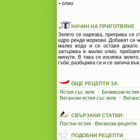
• олио
НАЧИН НА ПРИГОТВЯНЕ
Зелето се нарязва, претрива се с
едро ренде моркови. Добавят се ч
малко вода и се оставя докато
запържва в малко олио, прибавя
минути. В тава се изсипва зелето
гъби, разбърква се и се запича във
ОЩЕ РЕЦЕПТИ ЗА:
Ястия със зеле
⋅
Безмесни ястия 
Вегански ястия със зеле
⋅
Веганс
СВЪРЗАНИ СТАТИИ:
Постни ястия - Вегански рецепти
ПОДОБНИ РЕЦЕПТИ