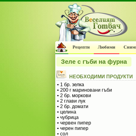
Рецепти
Любими
Сним
Зеле с гъби на фурна
НЕОБХОДИМИ ПРОДУКТИ
• 1 бр. зелка
• 200 г мариновани гъби
• 2 бр. моркови
• 2 глави лук
• 2 бр. домати
• целина
• чубрица
• червен пипер
• черен пипер
• сол