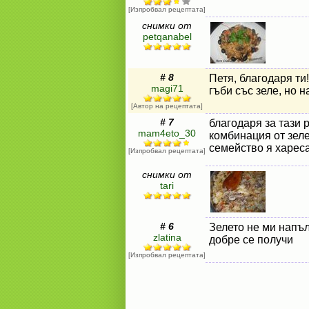
[Изпробвал рецептата]
снимки от
petqanabel
# 8
Петя, благодаря ти
magi71
гъби със зеле, но н
[Автор на рецептата]
# 7
благодаря за тази 
mam4eto_30
комбинация от зел
семейство я хареса
[Изпробвал рецептата]
снимки от
tari
# 6
Зелето не ми напъл
zlatina
добре се получи
[Изпробвал рецептата]