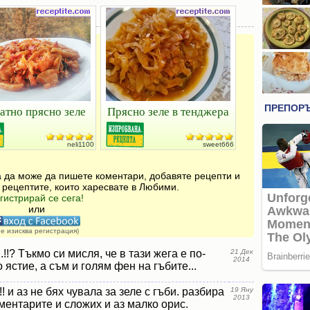
тно прясно зеле
Прясно зеле в тенджера
neli1100
sweet666
за да може да пишете коментари, добавяте рецепти и
 рецептите, които харесвате в Любими.
гистрирай се сега!
или
не изисква регистрация)
.!!? Тъкмо си мисля, че в тази жега е по-
21 Дек
2014
 ястие, а съм и голям фен на гъбите...
! и аз не бях чувала за зеле с гъби. разбира
19 Яну
2013
оментарите и сложих и аз малко орис.