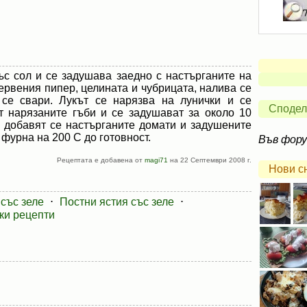
ъс сол и се задушава заедно с настърганите на
ервения пипер, целината и чубрицата, налива се
 се свари. Лукът се нарязва на лунички и се
Сподел
т нарязаните гъби и се задушават за около 10
, добавят се настърганите домати и задушените
 фурна на 200 С до готовност.
Във фор
Рецептата е добавена от
magi71
на 22 Септември 2008 г.
Нови с
със зеле
⋅
Постни ястия със зеле
⋅
ки рецепти