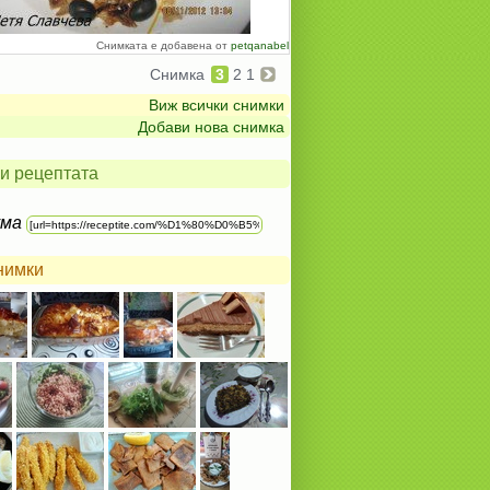
Снимката е добавена от
petqanabel
Снимка
3
2
1
Виж всички снимки
Добави нова снимка
и рецептата
ума
нимки