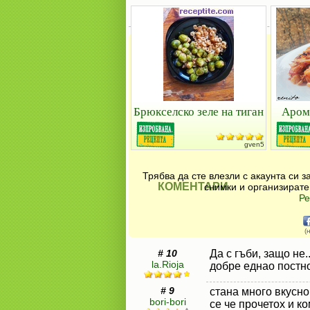
Брюкселско зеле на тиган
Арома
gven5
Трябва да сте влезли с акаунта си 
КОМЕНТАРИ
снимки и организирате
Ре
(
# 10
Да с гъби, защо не..
la.Rioja
добре еднао постно
# 9
стана много вкусно!
bori-bori
се че прочетох и к