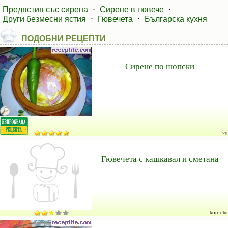
Предястия със сирена
⋅
Сирене в гювече
⋅
Други безмесни ястия
⋅
Гювечета
⋅
Българска кухня
ПОДОБНИ РЕЦЕПТИ
Сирене по шопски
vg
Гювечета с кашкавал и сметана
korneliq