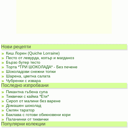
Нови рецепти
Киш Лорен (Quiche Lorraine)
Песто от левурда, копър и магданоз
Бързо бутер тесто
Торта *ТРИ ШОКОЛАДА* - Без печене
Шоколадови снежни топки
Шарена, цветна салата
Чубренки с извара
Последно изпробвани
Пикантна гъбена супа
Тиквички с кайма *Ети*
Сироп от малини без варене
Домашен шоколад
Смлян таратор
Баклава с готови обикновени кори
Палачинки от тиквички
Популярни колекции