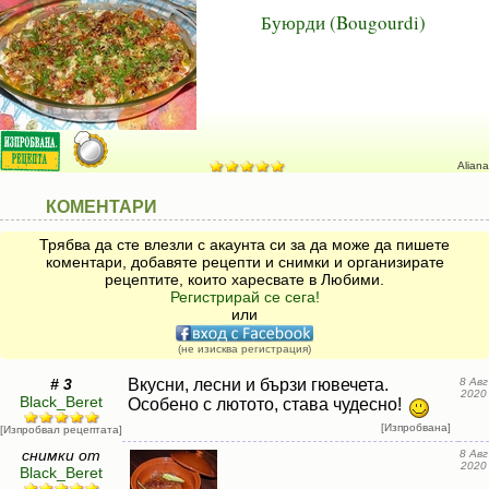
Буюрди (Bougourdi)
Aliana
КОМЕНТАРИ
Трябва да сте влезли с акаунта си за да може да пишете
коментари, добавяте рецепти и снимки и организирате
рецептите, които харесвате в Любими.
Регистрирай се сега!
или
(не изисква регистрация)
# 3
Вкусни, лесни и бързи гювечета.
8 Авг
2020
Black_Beret
Особено с лютото, става чудесно!
[Изпробвана]
[Изпробвал рецептата]
снимки от
8 Авг
2020
Black_Beret