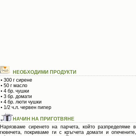
НЕОБХОДИМИ ПРОДУКТИ
• 300 г сирене
• 50 г масло
• 4 бр. чушки
• 3 бр. домати
• 4 бр. люти чушки
• 1/2 ч.л. червен пипер
НАЧИН НА ПРИГОТВЯНЕ
Нарязваме сиренето на парчета, който разпределяме в
гювечета, покриваме ги с кръгчета домати и опечените,