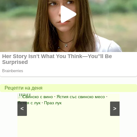
Пърж
карто
Свинско
с
с
бърка
Рецепти на деня
праз
яйца
 с
Свинско с вино
⋅
Ястия със свинско месо
⋅
Карто
ушки
⋅
Ястия с лук
⋅
Праз лук
Картофе
<
>
ени
Предяст