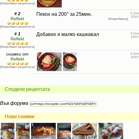
[Изпробвал рецептата]
# 2
Пекох на 200° за 25мин.
3 Сеп
2019
Reflekt
[Изпробвана]
[Изпробвал рецептата]
# 1
Добавих и малко кашкавал
3 Сеп
2019
Reflekt
[Изпробвал рецептата]
снимки от
3 Сеп
2019
Reflekt
[Изпробвал рецептата]
Сподели рецептата
Във форума
Нови снимки