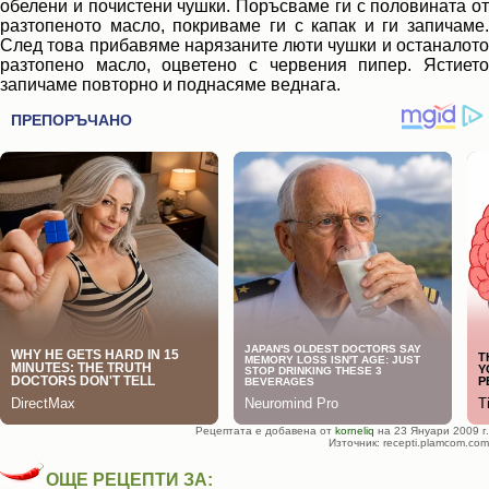
обелени и почистени чушки. Поръсваме ги с половината от
разтопеното масло, покриваме ги с капак и ги запичаме.
След това прибавяме нарязаните люти чушки и останалото
разтопено масло, оцветено с червения пипер. Ястието
запичаме повторно и поднасяме веднага.
Рецептата е добавена от
korneliq
на 23 Януари 2009 г.
Източник: recepti.plamcom.com
ОЩЕ РЕЦЕПТИ ЗА: