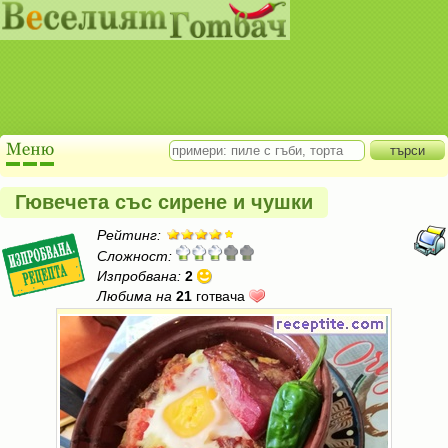
Гювечета със сирене и чушки
Рейтинг:
Сложност:
Изпробвана:
2
Любима на
21
готвача