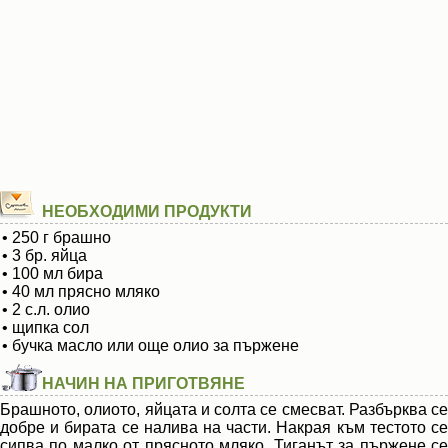
НЕОБХОДИМИ ПРОДУКТИ
• 250 г брашно
• 3 бр. яйца
• 100 мл бира
• 40 мл прясно мляко
• 2 с.л. олио
• щипка сол
• бучка масло или още олио за пържене
НАЧИН НА ПРИГОТВЯНЕ
Брашното, олиото, яйцата и солта се смесват. Разбърква се
добре и бирата се налива на части. Накрая към тестото се
сипва по малко от прясното мляко. Тиганът за пържене се