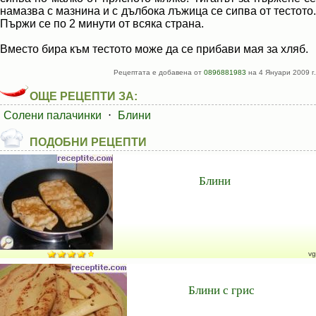
намазва с мазнина и с дълбока лъжица се сипва от тестото.
Пържи се по 2 минути от всяка страна.
Вместо бира към тестото може да се прибави мая за хляб.
Рецептата е добавена от
0896881983
на 4 Януари 2009 г.
ОЩЕ РЕЦЕПТИ ЗА:
Солени палачинки
⋅
Блини
ПОДОБНИ РЕЦЕПТИ
Блини
vg
Блини с грис