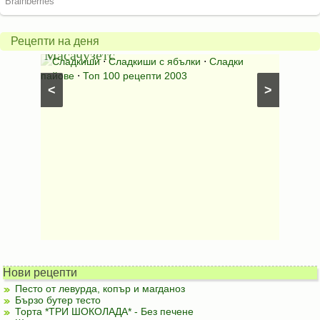
пай
питка
от
на
Рецепти на деня
Масачузетс
мама
⋅
Сладкиши
⋅
Сладкиши с ябълки
⋅
Сладки
Соден
лени
пайове
⋅
Топ 100 рецепти 2003
питки (б
<
>
Нови рецепти
Песто от левурда, копър и магданоз
Бързо бутер тесто
Торта *ТРИ ШОКОЛАДА* - Без печене