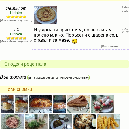
снимки от
9 Авг
2022
Lirinka
[Изпробвал рецептата]
# 1
И у дома ги приготвям, но не слагам
9 Авг
2022
Lirinka
прясно мляко. Поръсени с шарена сол,
стават и за мезе.
[Изпробвал рецептата]
[Изпробвана]
Сподели рецептата
Във форума
Нови снимки