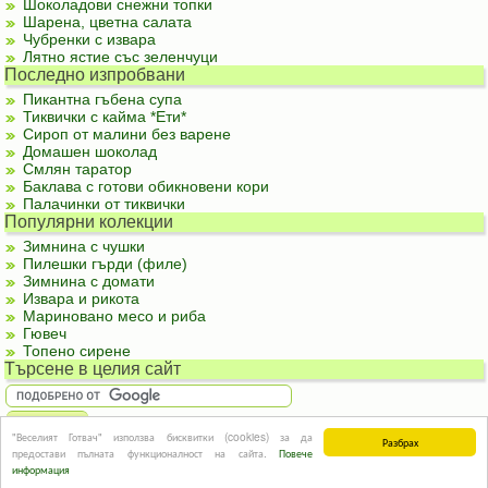
Шоколадови снежни топки
Шарена, цветна салата
Чубренки с извара
Лятно ястие със зеленчуци
Последно изпробвани
Пикантна гъбена супа
Тиквички с кайма *Ети*
Сироп от малини без варене
Домашен шоколад
Смлян таратор
Баклава с готови обикновени кори
Палачинки от тиквички
Популярни колекции
Зимнина с чушки
Пилешки гърди (филе)
Зимнина с домати
Извара и рикота
Мариновано месо и риба
Гювеч
Топено сирене
Търсене в целия сайт
"Веселият Готвач" използва бисквитки (cookies) за да
Разбрах
За реклама
|
За контакти
|
Подкрепете ни
|
Правила и условия
|
Полезна
предостави пълната функционалност на сайта.
Повече
информация
© Информацията в този сайт или части от нея не могат да бъдат използвани без
информация
изричното съгласие на авторите.