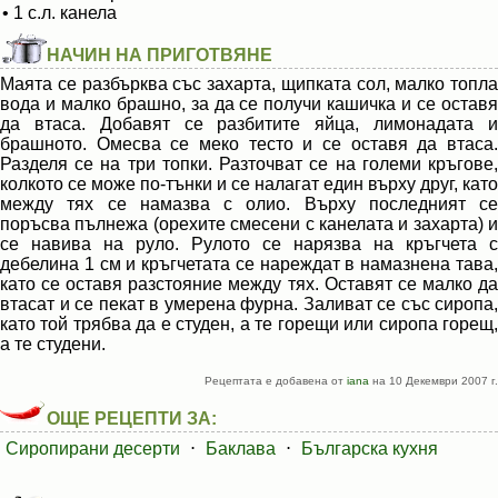
• 1 с.л. канела
НАЧИН НА ПРИГОТВЯНЕ
Маята се разбърква със захарта, щипката сол, малко топла
вода и малко брашно, за да се получи кашичка и се оставя
да втаса. Добавят се разбитите яйца, лимонадата и
брашното. Омесва се меко тесто и се оставя да втаса.
Разделя се на три топки. Разточват се на големи кръгове,
колкото се може по-тънки и се налагат един върху друг, като
между тях се намазва с олио. Върху последният се
поръсва пълнежа (орехите смесени с канелата и захарта) и
се навива на руло. Рулото се нарязва на кръгчета с
дебелина 1 см и кръгчетата се нареждат в намазнена тава,
като се оставя разстояние между тях. Оставят се малко да
втасат и се пекат в умерена фурна. Заливат се със сиропа,
като той трябва да е студен, а те горещи или сиропа горещ,
а те студени.
Рецептата е добавена от
iana
на 10 Декември 2007 г.
ОЩЕ РЕЦЕПТИ ЗА:
Сиропирани десерти
⋅
Баклава
⋅
Българска кухня