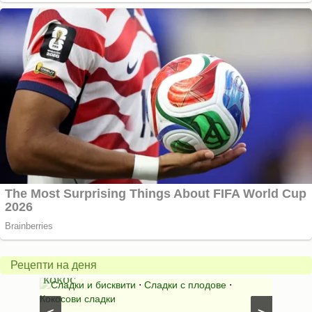
Бисквити
с
горски
Млеч
плодове
салат
и
*Зим
Рецепти на деня
кокос
ден*
иши с
Сладки и бисквити
⋅
Сладки с плодове
⋅
Салат
Кокосови сладки
⋅
Салати