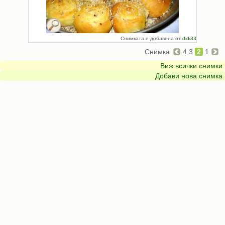
Снимката е добавена от
didi33
Снимка
4
3
2
1
Виж всички снимки
Добави нова снимка