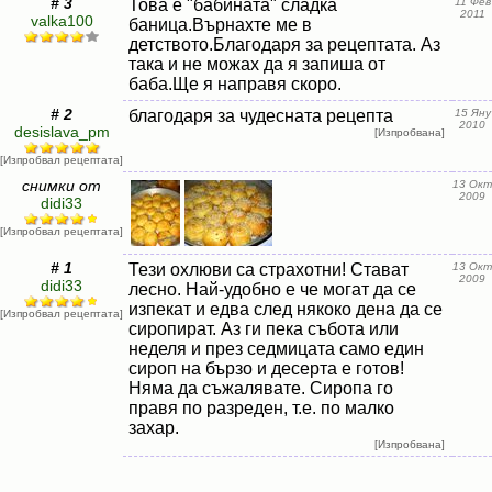
# 3
Това е "бабината" сладка
11 Фев
2011
valka100
баница.Върнахте ме в
детството.Благодаря за рецептата. Аз
така и не можах да я запиша от
баба.Ще я направя скоро.
# 2
благодаря за чудесната рецепта
15 Яну
2010
desislava_pm
[Изпробвана]
[Изпробвал рецептата]
снимки от
13 Окт
2009
didi33
[Изпробвал рецептата]
# 1
Тези охлюви са страхотни! Стават
13 Окт
2009
didi33
лесно. Най-удобно е че могат да се
изпекат и едва след някоко дена да се
[Изпробвал рецептата]
сиропират. Аз ги пека събота или
неделя и през седмицата само един
сироп на бързо и десерта е готов!
Няма да съжалявате. Сиропа го
правя по разреден, т.е. по малко
захар.
[Изпробвана]