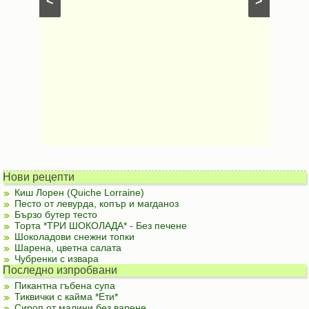
<
>
рецепти
Нови рецепти
Киш Лорен (Quiche Lorraine)
Песто от левурда, копър и магданоз
Бързо бутер тесто
Торта *ТРИ ШОКОЛАДА* - Без печене
Шоколадови снежни топки
Шарена, цветна салата
Чубренки с извара
Последно изпробвани
Пикантна гъбена супа
Тиквички с кайма *Ети*
Сироп от малини без варене