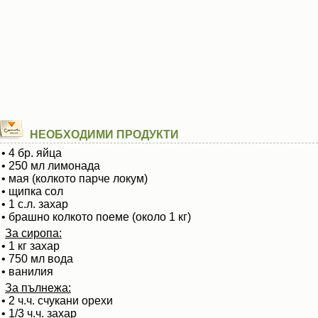
НЕОБХОДИМИ ПРОДУКТИ
• 4 бр. яйца
• 250 мл лимонада
• мая (колкото парче локум)
• щипка сол
• 1 с.л. захар
• брашно колкото поеме (около 1 кг)
За сиропа:
• 1 кг захар
• 750 мл вода
• ванилия
За пълнежа:
• 2 ч.ч. счукани орехи
• 1/3 ч.ч. захар