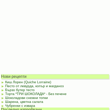
Нови рецепти
Киш Лорен (Quiche Lorraine)
Песто от левурда, копър и магданоз
Бързо бутер тесто
Торта *ТРИ ШОКОЛАДА* - Без печене
Шоколадови снежни топки
Шарена, цветна салата
Чубренки с извара
Последно изпробвани