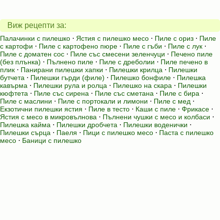
Виж рецепти за:
Палачинки с пилешко
⋅
Ястия с пилешко месо
⋅
Пиле с ориз
⋅
Пиле
с картофи
⋅
Пиле с картофено пюре
⋅
Пиле с гъби
⋅
Пиле с лук
⋅
Пиле с доматен сос
⋅
Пиле със смесени зеленчуци
⋅
Печено пиле
(без плънка)
⋅
Пълнено пиле
⋅
Пиле с дреболии
⋅
Пиле печено в
плик
⋅
Панирани пилешки хапки
⋅
Пилешки крилца
⋅
Пилешки
бутчета
⋅
Пилешки гърди (филе)
⋅
Пилешко бонфиле
⋅
Пилешка
кавърма
⋅
Пилешки рула и ролца
⋅
Пилешко на скара
⋅
Пилешки
кюфтета
⋅
Пиле със сирена
⋅
Пиле със сметана
⋅
Пиле с бира
⋅
Пиле с маслини
⋅
Пиле с портокали и лимони
⋅
Пиле с мед
⋅
Екзотични пилешки ястия
⋅
Пиле в тесто
⋅
Каши с пиле
⋅
Фрикасе
⋅
Ястия с месо в микровълнова
⋅
Пълнени чушки с месо и колбаси
⋅
Пилешка кайма
⋅
Пилешки дробчета
⋅
Пилешки воденички
⋅
Пилешки сърца
⋅
Паеля
⋅
Пици с пилешко месо
⋅
Паста с пилешко
месо
⋅
Баници с пилешко