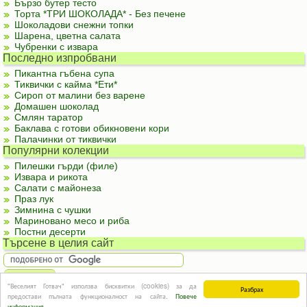
Бързо бутер тесто
Торта *ТРИ ШОКОЛАДА* - Без печене
Шоколадови снежни топки
Шарена, цветна салата
Чубренки с извара
Последно изпробвани
Пикантна гъбена супа
Тиквички с кайма *Ети*
Сироп от малини без варене
Домашен шоколад
Смлян таратор
Баклава с готови обикновени кори
Палачинки от тиквички
Популярни колекции
Пилешки гърди (филе)
Извара и рикота
Салати с майонеза
Праз лук
Зимнина с чушки
Мариновано месо и риба
Постни десерти
Търсене в целия сайт
"Веселият Готвач" използва бисквитки (cookies) за да
Разбрах
За реклама
|
За контакти
|
Подкрепете ни
|
Правила и условия
|
Полезна
предостави пълната функционалност на сайта.
Повече
информация
© Информацията в този сайт или части от нея не могат да бъдат използвани без
информация