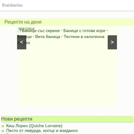
баница
Пълн
в
шара
халогенна
за
Рецепти на деня
фурна
Нику
⋅
Ястия
Баници със сирене
⋅
Баници с готови кори
⋅
Пълне
шунка
⋅
Баници
⋅
Вита баница
⋅
Тестени в халогенна
⋅
Риба н
<
>
фурна
Нови рецепти
Киш Лорен (Quiche Lorraine)
Песто от левурда, копър и магданоз