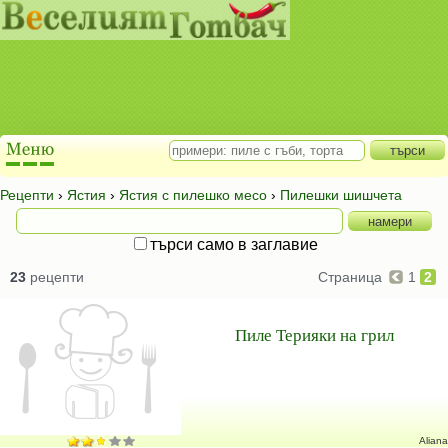
Рецепти
›
Ястия
›
Ястия с пилешко месо
›
Пилешки шишчета
търси само в заглавие
23
рецепти
Страница
1
2
Пиле Терияки на грил
Aliana