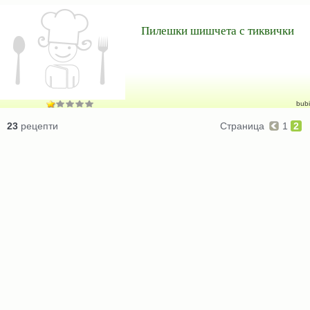
Пилешки шишчета с тиквички
bubi
23
рецепти
Страница
1
2