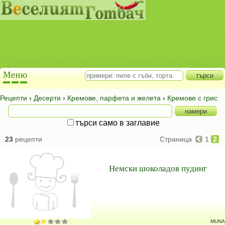
Рецепти
›
Десерти
›
Кремове, парфета и желета
›
Кремове с грис
търси само в заглавие
23
рецепти
Страница
1
2
Немски шоколадов пудинг
MUNA