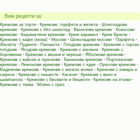
Виж рецепти за:
Кремове за торти
⋅
Кремове, парфета и желета
⋅
Шоколадови
кремове
⋅
Кремове с бял шоколад
⋅
Ванилови кремове
⋅
Кокосови
кремове
⋅
Карамелени кремове
⋅
Крем карамел
⋅
Крем Брюле
⋅
Кремове с кафе (мока)
⋅
Мусове
⋅
Шоколадови мусове
⋅
Парфета
⋅
Желета
⋅
Пудинги
⋅
Панакота
⋅
Плодови кремове
⋅
Кремове с горски
плодове
⋅
Ягодови кремове
⋅
Кремове с малини
⋅
Кремове с
боровинки
⋅
Кремове с вишни и череши
⋅
Ябълкови кремове
⋅
Кремове с кайсии и праскови
⋅
Бананови кремове
⋅
Портокалови
кремове
⋅
Лимонови кремове
⋅
Кремове с ядки
⋅
Орехови кремове
⋅
Бадемови кремове
⋅
Кремове с кисело мляко
⋅
Кремове с извара и
сирена
⋅
Кремове с нишесте
⋅
Кисели
⋅
Кремове с вино и
шампанско
⋅
Кремове с бисквити и бишкоти
⋅
Кремове на етажи
⋅
Кремове с тиква
⋅
Мляко с ориз