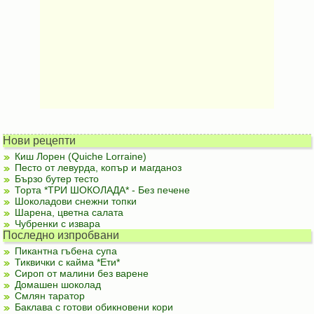
Нови рецепти
Киш Лорен (Quiche Lorraine)
Песто от левурда, копър и магданоз
Бързо бутер тесто
Торта *ТРИ ШОКОЛАДА* - Без печене
Шоколадови снежни топки
Шарена, цветна салата
Чубренки с извара
Последно изпробвани
Пикантна гъбена супа
Тиквички с кайма *Ети*
Сироп от малини без варене
Домашен шоколад
Смлян таратор
Баклава с готови обикновени кори