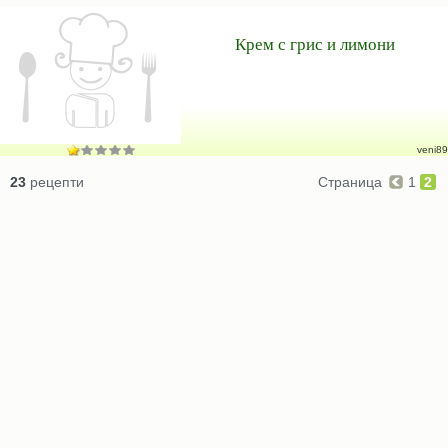
Крем с грис и лимони
veni89
23
рецепти
Страница
1
2