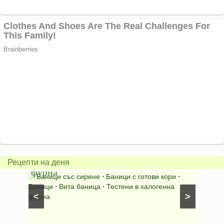
Вита
баница
Пълн
в
шара
халогенна
за
Рецепти на деня
фурна
Нику
⋅
Ястия
Баници със сирене
⋅
Баници с готови кори
⋅
Пълне
шунка
⋅
Баници
⋅
Вита баница
⋅
Тестени в халогенна
⋅
Риба н
<
>
фурна