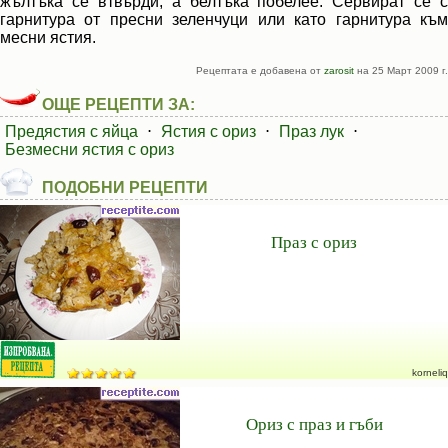
жълтъка се втвърди, а белтъка побелее. Сервират се с
гарнитура от пресни зеленчуци или като гарнитура към
месни ястия.
Рецептата е добавена от
zarosit
на 25 Март 2009 г.
ОЩЕ РЕЦЕПТИ ЗА:
Предястия с яйца
⋅
Ястия с ориз
⋅
Праз лук
⋅
Безмесни ястия с ориз
ПОДОБНИ РЕЦЕПТИ
Праз с ориз
korneliq
Ориз с праз и гъби