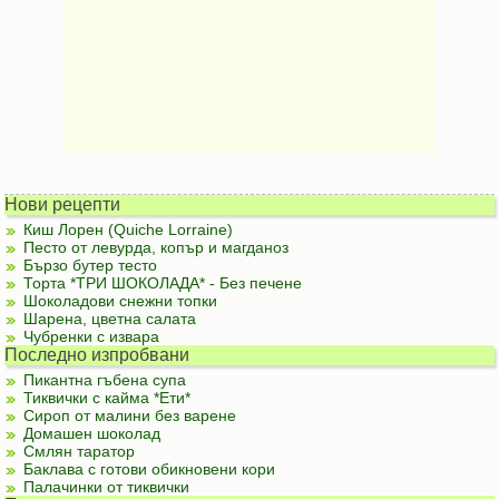
Нови рецепти
Киш Лорен (Quiche Lorraine)
Песто от левурда, копър и магданоз
Бързо бутер тесто
Торта *ТРИ ШОКОЛАДА* - Без печене
Шоколадови снежни топки
Шарена, цветна салата
Чубренки с извара
Последно изпробвани
Пикантна гъбена супа
Тиквички с кайма *Ети*
Сироп от малини без варене
Домашен шоколад
Смлян таратор
Баклава с готови обикновени кори
Палачинки от тиквички