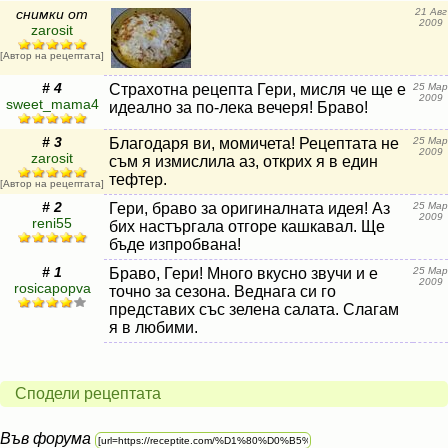
снимки от
21 Авг
2009
zarosit
[Автор на рецептата]
# 4
Страхотна рецепта Гери, мисля че ще е
25 Мар
2009
sweet_mama4
идеално за по-лека вечеря! Браво!
# 3
Благодаря ви, момичета! Рецептата не
25 Мар
2009
zarosit
съм я измислила аз, открих я в един
тефтер.
[Автор на рецептата]
# 2
Гери, браво за оригиналната идея! Аз
25 Мар
2009
reni55
бих настъргала отгоре кашкавал. Ще
бъде изпробвана!
# 1
Браво, Гери! Много вкусно звучи и е
25 Мар
2009
rosicapopva
точно за сезона. Веднага си го
представих със зелена салата. Слагам
я в любими.
Сподели рецептата
Във форума