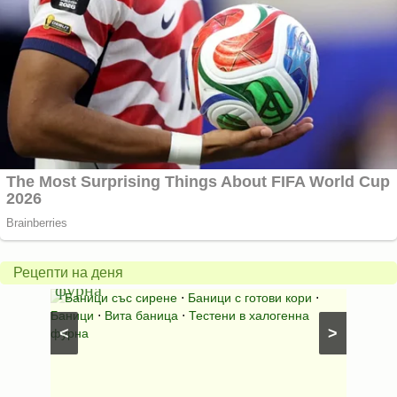
Вита
баница
Пълн
в
шара
халогенна
за
Рецепти на деня
фурна
Нику
⋅
Ястия
Баници със сирене
⋅
Баници с готови кори
⋅
Пълне
шунка
⋅
Баници
⋅
Вита баница
⋅
Тестени в халогенна
⋅
Риба н
<
>
фурна