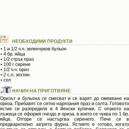
НЕОБХОДИМИ ПРОДУКТИ
• 1 и 1/2 ч.ч. зеленчуков бульон
• 4 бр. яйца
• 1/2 стрък праз
• 100 г сирене
• 1/2 ч.ч. ориз
• 2 с.л. зехтин
• сол
НАЧИН НА ПРИГОТВЯНЕ
Оризът и бульона се смесват и се варят до омекване на
ориза. Прибавят се ситно нарязания праз и солта. Готовото
ястие се разпределя в 4 йенски купички. С опакото на
лъжица се оформя гнездо в ориза, в което се чуква по 1 бр.
яйце. Отгоре се настъргва сиренето. Пече се в
предварително загрята фурна. Ястието е готово, когато