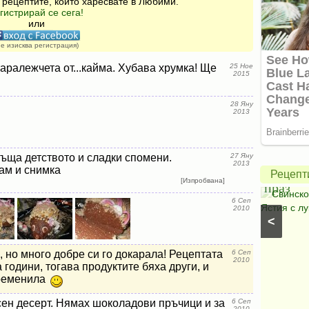
 рецептите, които харесвате в Любими.
гистрирай се сега!
или
не изисква регистрация)
аралежчета от...кайма. Хубава хрумка! Ще
25 Ное
2015
Зелена
28 Яну
салата
2013
с
авокадо
Свинск
ъща детството и сладки спомени.
27 Яну
2013
и
с
ам и снимка
Рецепт
[Изпробвана]
моцарела
праз
Салати с моркови
⋅
Моцарела
⋅
Салати с
Свинско
6 Сеп
царевица
⋅
Салати без месо
⋅
Салати с чушки
⋅
Ястия с лу
2010
<
Салати с авокадо
⋅
Салати с марули (зелени
салати)
 но много добре си го докарала! Рецептата
6 Сеп
2010
 години, тогава продуктите бяха други, и
временила
ен десерт. Нямах шоколадови пръчици и за
6 Сеп
2010