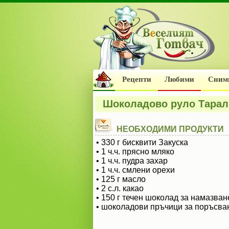
Рецепти
Любими
Сним
Шоколадово руло Тара
НЕОБХОДИМИ ПРОДУКТИ
• 330 г бисквити Закуска
• 1 ч.ч. прясно мляко
• 1 ч.ч. пудра захар
• 1 ч.ч. смлени орехи
• 125 г масло
• 2 с.л. какао
• 150 г течен шоколад за намазван
• шоколадови пръчици за поръсва