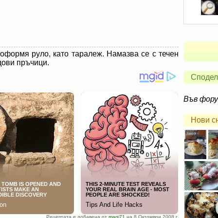
 оформя руло, като таралеж. Намазва се с течен
дови пръчици.
Сподел
Във фор
Нови с
Рецептата е добавена от
magi71
на 8 Октомври 2008 г.