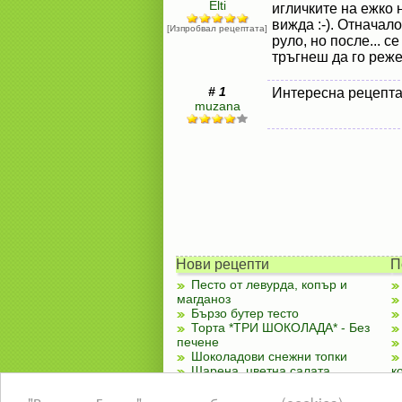
Elti
игличките на ежко 
вижда :-). Отначал
[Изпробвал рецептата]
руло, но после... с
тръгнеш да го реже
# 1
Интересна рецепта
muzana
Нови рецепти
П
Песто от левурда, копър и
магданоз
Бързо бутер тесто
Торта *ТРИ ШОКОЛАДА* - Без
печене
Шоколадови снежни топки
Шарена, цветна салата
к
Чубренки с извара
Лятно ястие със зеленчуци