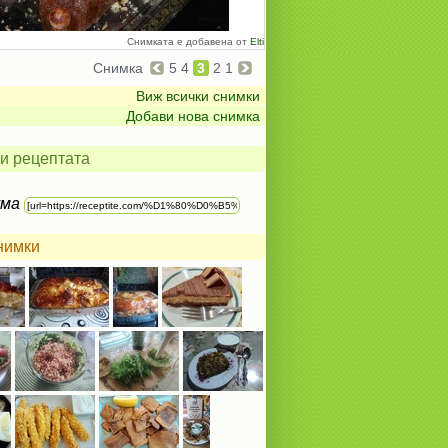
Снимката е добавена от
Elti
Снимка
5
4
3
2
1
Виж всички снимки
Добави нова снимка
и рецептата
ума
нимки