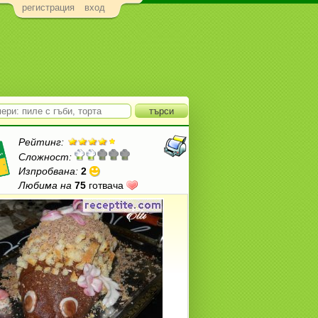
регистрация
вход
Рейтинг:
Сложност:
Изпробвана:
2
Любима на
75
готвача