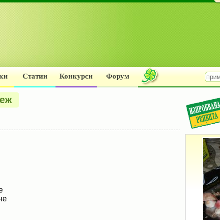
ки
Статии
Конкурси
Форум
леж
е
не