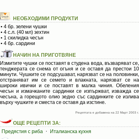
НЕОБХОДИМИ ПРОДУКТИ
• 4 бр. зелени чушки
• 4 с.л. (40 мл) зехтин
• 1 скилидка чесън
• 4 бр. сардини
НАЧИН НА ПРИГОТВЯНЕ
Измитите чушки се поставят в студена вода, възваряват се,
тенджерата се снема от огъня и се оставя да престои 10
минути. Чушките се подсушават, нарязват се на половинки,
отстраняват им се семето и влакната, нарязват се на
широки ивички и се поставят в малка чиния. Обеления
чесън и измачканите сардинки се изпържват, изважда се
чесъна, а горещото олио зедно със сардинките се излива
върху чушките и сместа се оставя да изстине.
Рецептата е добавена на 22 Март 2003 г.
ОЩЕ РЕЦЕПТИ ЗА:
Предястия с риба
⋅
Италианска кухня