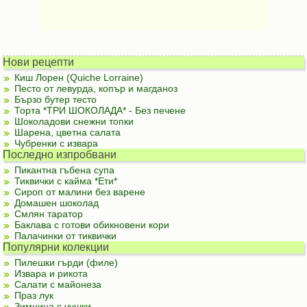
Нови рецепти
Киш Лорен (Quiche Lorraine)
Песто от левурда, копър и магданоз
Бързо бутер тесто
Торта *ТРИ ШОКОЛАДА* - Без печене
Шоколадови снежни топки
Шарена, цветна салата
Чубренки с извара
Последно изпробвани
Пикантна гъбена супа
Тиквички с кайма *Ети*
Сироп от малини без варене
Домашен шоколад
Смлян таратор
Баклава с готови обикновени кори
Палачинки от тиквички
Популярни колекции
Пилешки гърди (филе)
Извара и рикота
Салати с майонеза
Праз лук
Зимнина с чушки