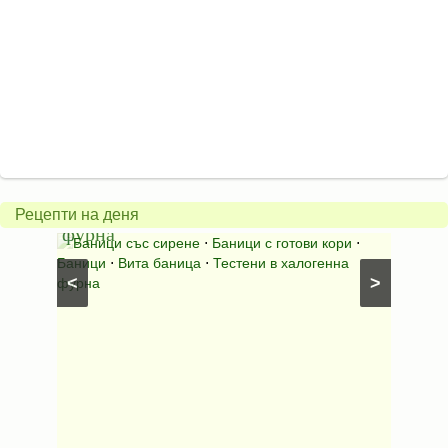
Вита
баница
Пълн
в
шара
халогенна
за
Рецепти на деня
фурна
Нику
⋅
Ястия
Баници със сирене
⋅
Баници с готови кори
⋅
Пълне
шунка
⋅
Баници
⋅
Вита баница
⋅
Тестени в халогенна
⋅
Риба н
<
>
фурна