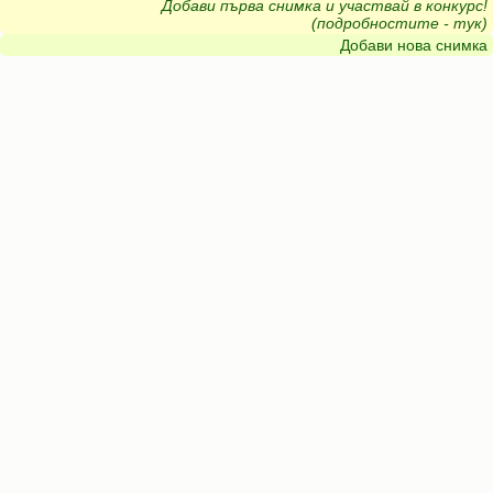
Добави първа снимка и участвай в конкурс!
(подробностите - тук)
Добави нова снимка