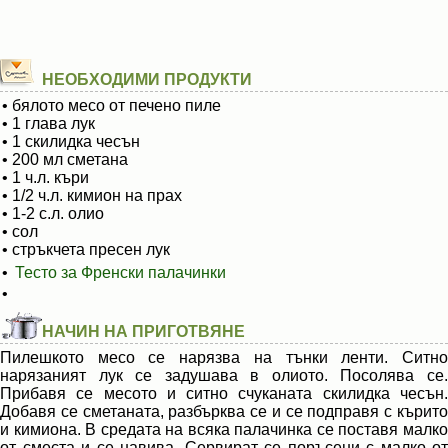
НЕОБХОДИМИ ПРОДУКТИ
• бялото месо от печено пиле
• 1 глава лук
• 1 скилидка чесън
• 200 мл сметана
• 1 ч.л. къри
• 1/2 ч.л. кимион на прах
• 1-2 с.л. олио
• сол
• стръкчета пресен лук
•
Тесто за Френски палачинки
•
НАЧИН НА ПРИГОТВЯНЕ
Пилешкото месо се нарязва на тънки ленти. Ситно
нарязаният лук се задушава в олиото. Посолява се.
Прибавя се месото и ситно счуканата скилидка чесън.
Добавя се сметаната, разбърква се и се подправя с кърито
и кимиона. В средата на всяка палачинка се поставя малко
от сместа и се навива. Сервират се поръсени с малко от