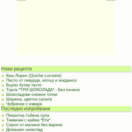
Нови рецепти
Киш Лорен (Quiche Lorraine)
Песто от левурда, копър и магданоз
Бързо бутер тесто
Торта *ТРИ ШОКОЛАДА* - Без печене
Шоколадови снежни топки
Шарена, цветна салата
Чубренки с извара
Последно изпробвани
Пикантна гъбена супа
Тиквички с кайма *Ети*
Сироп от малини без варене
Домашен шоколад