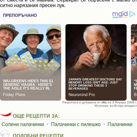
ситно нарязания пресен лук.
Рецептата е добавена от
tillia
на 3 Януари 2009 г.
Източник: в-к Втора младост
ОЩЕ РЕЦЕПТИ ЗА:
Солени палачинки
⋅
Палачинки с пилешко
⋅
Палачинки
ПОДОБНИ РЕЦЕПТИ