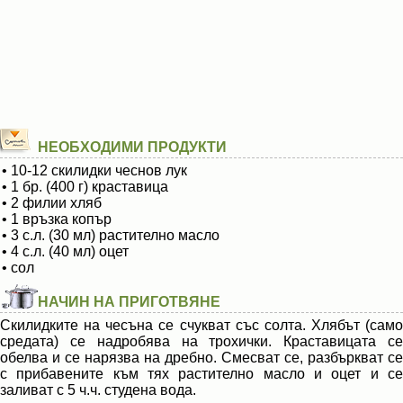
НЕОБХОДИМИ ПРОДУКТИ
• 10-12 скилидки чеснов лук
• 1 бр. (400 г) краставица
• 2 филии хляб
• 1 връзка копър
• 3 с.л. (30 мл) растително масло
• 4 с.л. (40 мл) оцет
• сол
НАЧИН НА ПРИГОТВЯНЕ
Скилидките на чесъна се счукват със солта. Хлябът (само
средата) се надробява на трохички. Краставицата се
обелва и се нарязва на дребно. Смесват се, разбъркват се
с прибавените към тях растително масло и оцет и се
заливат с 5 ч.ч. студена вода.