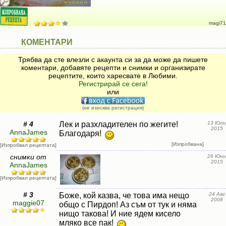
magi71
КОМЕНТАРИ
Трябва да сте влезли с акаунта си за да може да пишете
коментари, добавяте рецепти и снимки и организирате
рецептите, които харесвате в Любими.
Регистрирай се сега!
или
(не изисква регистрация)
# 4
Лек и разхладителен по жегите!
13 Юли
2015
AnnaJames
Благодаря!
[Изпробвана]
[Изпробвал рецептата]
снимки от
26 Юни
2015
AnnaJames
[Изпробвал рецептата]
# 3
Боже, кой казва, че това има нещо
24 Авг
2008
maggie07
общо с Пирдоп! Аз съм от тук и няма
нищо такова! И ние ядем кисело
мляко все пак!