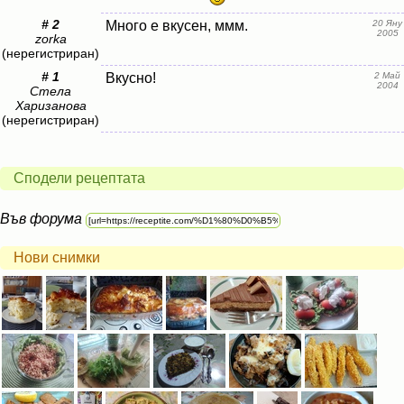
# 2
Много е вкусен, ммм.
20 Яну
2005
zorka
(нерегистриран)
# 1
Вкусно!
2 Май
2004
Стела
Харизанова
(нерегистриран)
Сподели рецептата
Във форума
Нови снимки