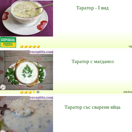
Таратор - I вид
vg
Таратор с магданоз
eledra
Таратор със сварени яйца