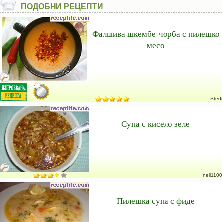
ПОДОБНИ РЕЦЕПТИ
Фалшива шкембе-чорба с пилешко
месо
Stedi
Супа с кисело зеле
neli1100
Пилешка супа с фиде