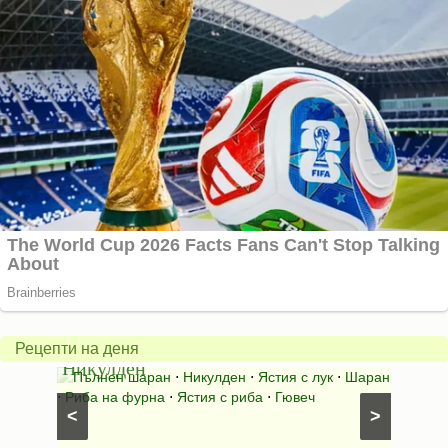
Пълнен
Овесе
шаран
бискв
за
с
Рецепти на деня
Никулден
шоко
ори
⋅
Пълнен шаран
⋅
Никулден
⋅
Ястия с лук
⋅
Шаран
Сладк
нна
⋅
Риба на фурна
⋅
Ястия с риба
⋅
Гювеч
Сладки 
<
>
мюсли и