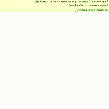
Добави първа снимка и участвай в конкурс!
(подробностите - тук)
Добави нова снимка