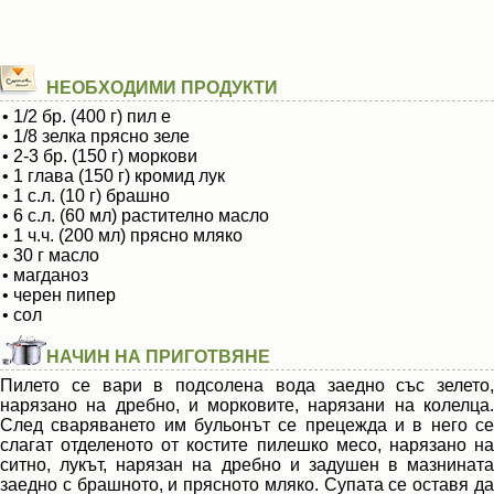
НЕОБХОДИМИ ПРОДУКТИ
• 1/2 бр. (400 г) пил е
• 1/8 зелка прясно зеле
• 2-3 бр. (150 г) моркови
• 1 глава (150 г) кромид лук
• 1 с.л. (10 г) брашно
• 6 с.л. (60 мл) растително масло
• 1 ч.ч. (200 мл) прясно мляко
• 30 г масло
• магданоз
• черен пипер
• сол
НАЧИН НА ПРИГОТВЯНЕ
Пилето се вари в подсолена вода заедно със зелето,
нарязано на дребно, и морковите, нарязани на колелца.
След сваряването им бульонът се прецежда и в него се
слагат отделеното от костите пилешко месо, нарязано на
ситно, лукът, нарязан на дребно и задушен в мазнината
заедно с брашното, и прясното мляко. Супата се оставя да