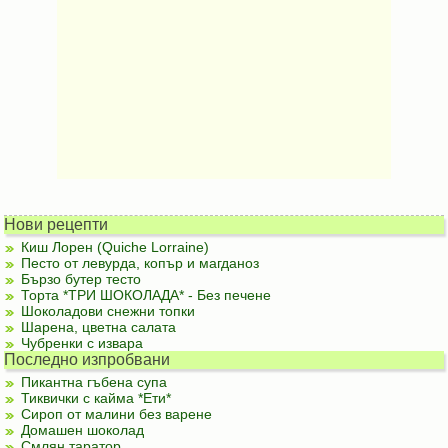
Нови рецепти
Киш Лорен (Quiche Lorraine)
Песто от левурда, копър и магданоз
Бързо бутер тесто
Торта *ТРИ ШОКОЛАДА* - Без печене
Шоколадови снежни топки
Шарена, цветна салата
Чубренки с извара
Последно изпробвани
Пикантна гъбена супа
Тиквички с кайма *Ети*
Сироп от малини без варене
Домашен шоколад
Смлян таратор