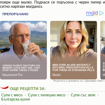
поври още малко. Поднася се поръсена с черен пипер и
ситно нарязан магданоз.
Рецептата е добавена на 1 Декември 2002 г.
ОЩЕ РЕЦЕПТИ ЗА:
Супи с месо
⋅
Супи с пилешко месо
⋅
Супи със зеле
⋅
Българска кухня