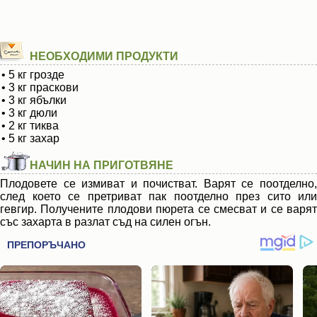
НЕОБХОДИМИ ПРОДУКТИ
• 5 кг грозде
• 3 кг праскови
• 3 кг ябълки
• 3 кг дюли
• 2 кг тиква
• 5 кг захар
НАЧИН НА ПРИГОТВЯНЕ
Плодовете се измиват и почистват. Варят се поотделно,
след което се претриват пак поотделно през сито или
гевгир. Получените плодови пюрета се смесват и се варят
със захарта в разлат съд на силен огън.