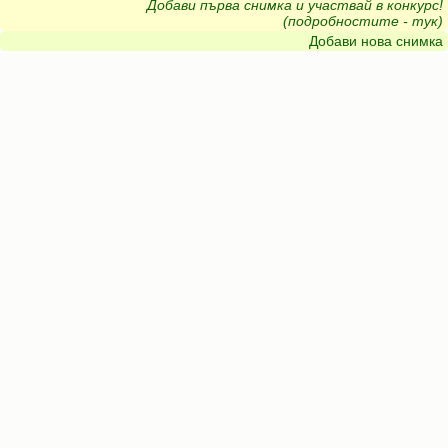
Добави първа снимка и участвай в конкурс!
(подробностите - тук)
Добави нова снимка