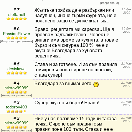
[Изпробвана]
# 7
Жълтъка трябва да е разбъркан или
15 Дек
2009
steffanell
надупчен, иначе гърми фурната, не е
пояснено защо се дупче жълтъка.
# 6
Браво, рецептата ми харесва.. Ще я
15 Дек
2009
PassionFlower
пробвам задължително.. Човек не
винаги има време за кухнята, а това е
[Изпробвал рецептата]
бързо и съм сигурна 100 %, че е и
вкусно! Благодаря за хубавата
рецептичка.
# 5
Става и за готвене. И аз съм правила
21 Мар
2009
desislawa
в микровълнова сирене по шопски,
става супер!
# 4
Благодаря за вниманието
21 Мар
2009
hristov99999
[Автор на рецептата]
# 3
Супер вкусно и бързо! Браво!
21 Мар
2009
todorov403
# 2
Ние у нас ползваме 15 години такава
21 Мар
2009
hristov99999
печка. Сирене съм правил съм
правил поне 100 пъти. Става и не е
[Автор на рецептата]