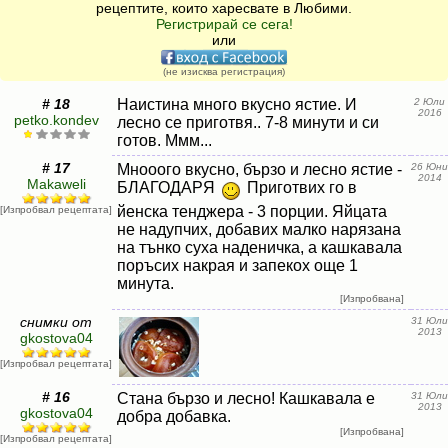
рецептите, които харесвате в Любими.
Регистрирай се сега!
или
(не изисква регистрация)
# 18
Наистина много вкусно ястие. И
2 Юли
2016
petko.kondev
лесно се приготвя.. 7-8 минути и си
готов. Ммм...
# 17
Мнооого вкусно, бързо и лесно ястие -
26 Юни
2014
Makaweli
БЛАГОДАРЯ
Приготвих го в
йенска тенджера - 3 порции. Яйцата
[Изпробвал рецептата]
не надупчих, добавих малко нарязана
на тънко суха наденичка, а кашкавала
поръсих накрая и запекох още 1
минута.
[Изпробвана]
снимки от
31 Юли
2013
gkostova04
[Изпробвал рецептата]
# 16
Стана бързо и лесно! Кашкавала е
31 Юли
2013
gkostova04
добра добавка.
[Изпробвана]
[Изпробвал рецептата]