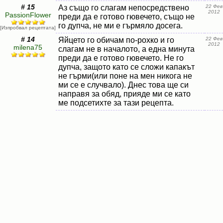
# 15
Аз също го слагам непосредствено
22 Фев
2012
PassionFlower
преди да е готово гювечето, също не
го дупча, не ми е гърмяло досега.
[Изпробвал рецептата]
# 14
Яйцето го обичам по-рохко и го
22 Фев
2012
milena75
слагам не в началото, а една минута
преди да е готово гювечето. Не го
дупча, защото като се сложи капакът
не гърми(или поне на мен никога не
ми се е случвало). Днес това ще си
направя за обяд, прияде ми се като
ме подсетихте за тази рецепта.