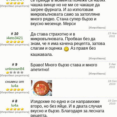
се прияде в момента понеже си налях
чашка винце но не ми се чакаше да
[Изпробвал рецептата]
загрее фурната. И аз използвам
микровълновата само за затопляне
много рядко. Стана супер бързо и
вкусно мезенце. Мерси
[Изпробвана]
# 10
Да става страхотно и в
15 Ное
2011
i4eto3421
микровълновата. Пробвах без да
знам, че я има качена рецепта, затова
[Изпробвал рецептата]
слагам и оценка
Аз правя без
кашкавала.
[Изпробвана]
# 9
Браво! Много бързо става и много
9 Авг
2011
unknown84
апетитно!
[Изпробвана]
[Изпробвал рецептата]
снимки от
18 Сеп
2010
lu4a
[Изпробвал рецептата]
# 8
Изядохме по едно и си направихме
18 Сеп
2010
lu4a
второ, но без яйце. И в двата случая
вкусно и бързо. Благодаря за лесната
[Изпробвал рецептата]
рецепта.