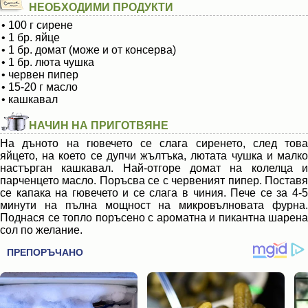
НЕОБХОДИМИ ПРОДУКТИ
• 100 г сирене
• 1 бр. яйце
• 1 бр. домат (може и от консерва)
• 1 бр. люта чушка
• червен пипер
• 15-20 г масло
• кашкавал
НАЧИН НА ПРИГОТВЯНЕ
На дъното на гювечето се слага сиренето, след това
яйцето, на което се дупчи жълтъка, лютата чушка и малко
настърган кашкавал. Най-отгоре домат на колелца и
парченцето масло. Поръсва се с червеният пипер. Поставя
се капака на гювечето и се слага в чиния. Пече се за 4-5
минути на пълна мощност на микровълновата фурна.
Поднася се топло поръсено с ароматна и пикантна шарена
сол по желание.