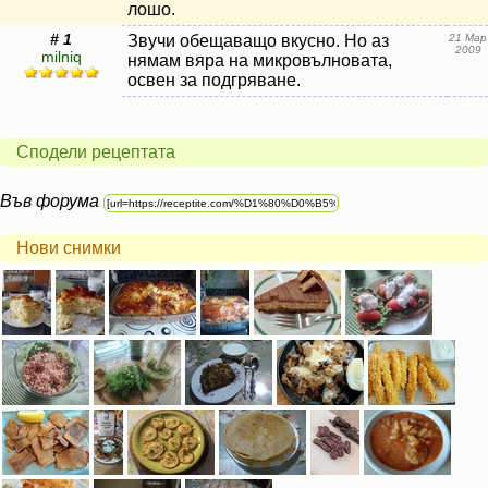
лошо.
# 1
Звучи обещаващо вкусно. Но аз
21 Мар
2009
milniq
нямам вяра на микровълновата,
освен за подгряване.
Сподели рецептата
Във форума
Нови снимки