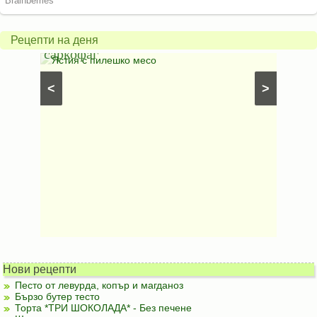
пиле
гъбен
в
грахо
Рецепти на деня
саркофаг
фили
Постни
Ястия с пилешко месо
Карто
рфета и
⋅
Постни
<
>
ски
картофи
Безмесни
Нови рецепти
Песто от левурда, копър и магданоз
Бързо бутер тесто
Торта *ТРИ ШОКОЛАДА* - Без печене