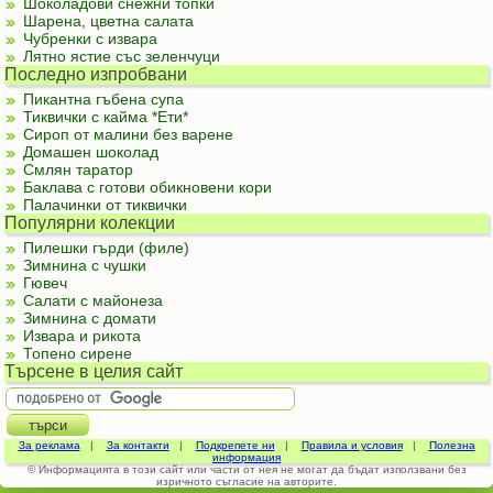
Шоколадови снежни топки
Шарена, цветна салата
Чубренки с извара
Лятно ястие със зеленчуци
Последно изпробвани
Пикантна гъбена супа
Тиквички с кайма *Ети*
Сироп от малини без варене
Домашен шоколад
Смлян таратор
Баклава с готови обикновени кори
Палачинки от тиквички
Популярни колекции
Пилешки гърди (филе)
Зимнина с чушки
Гювеч
Салати с майонеза
Зимнина с домати
Извара и рикота
Топено сирене
Търсене в целия сайт
За реклама
|
За контакти
|
Подкрепете ни
|
Правила и условия
|
Полезна
информация
© Информацията в този сайт или части от нея не могат да бъдат използвани без
изричното съгласие на авторите.