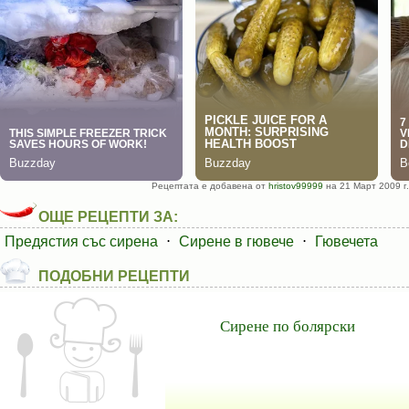
Рецептата е добавена от
hristov99999
на 21 Март 2009 г.
ОЩЕ РЕЦЕПТИ ЗА:
Предястия със сирена
⋅
Сирене в гювече
⋅
Гювечета
ПОДОБНИ РЕЦЕПТИ
Сирене по болярски