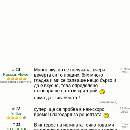
# 13
Много вкусно се получава, вчера
22 Фев
2012
PassionFlower
вечерта си го правих, бях много
гладна и ми се хапваше нещо бързо и
[Изпробвал рецептата]
да е вкусно, това определено
отговаряше на този критерий
няма да съжалявате!
[Изпробвана]
# 12
супер! ще се пробва в най-скоро
22 Фев
2012
ketka
време! благодаря за рецептата
# 11
В интерес на истината точно това ми
3 Дек
2011
STELKINA